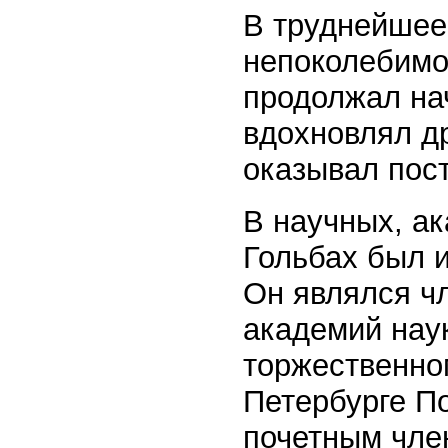
В труднейшее
непоколебимой
продолжал на
вдохновлял др
оказывал пос
В научных, ак
Гольбах был и
Он являлся ч
академий наук
торжественно
Петербурге П
почетным чле