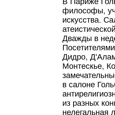
В Париже Гол
философы, уч
искусства. С
атеистическо
Дважды в нед
Посетителями
Дидро, Д'Ала
Монтескье, Ко
замечательны
в салоне Гол
антирелигиозн
из разных кон
нелегальная л