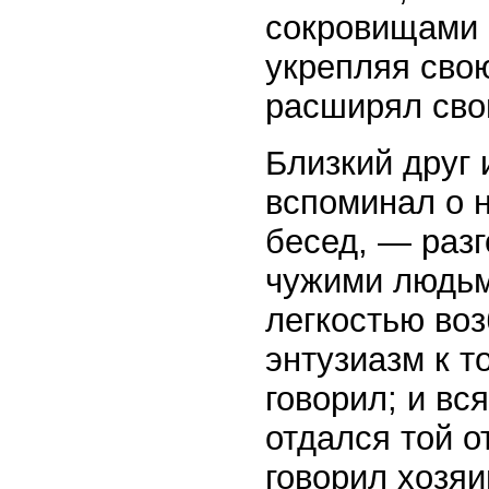
сокровищами с
укрепляя свою
расширял сво
Близкий друг
вспоминал о н
бесед, — разг
чужими людьм
легкостью во
энтузиазм к т
говорил; и вся
отдался той о
говорил хозяи