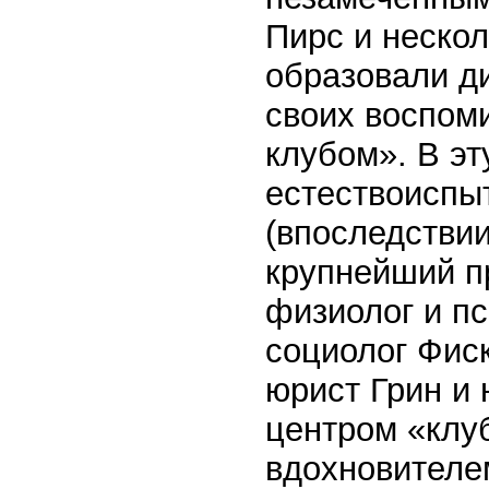
Пирс и неско
образовали ди
своих воспом
клубом». В эт
естествоиспы
(впоследстви
крупнейший пр
физиолог и пс
социолог Фис
юрист Грин и
центром «клу
вдохновителе