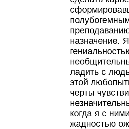
сформировавш
полубогемным
преподаванию
назначение. Я
гениальностью
необщительный
ладить с людь
этой любопытн
черты чувстви
незначительны
когда я с ним
жадностью ож