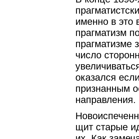
прагматистски
именно в это 
прагматизм по
прагматизме 
число сторон
увеличиватьс
оказался если
признанным о
направления.
Новоиспеченн
щит старые ид
их. Как замеч