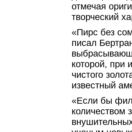
отмечая ориги
творческий ха
«Пирс без со
писал Бертра
выбрасывающи
которой, при 
чистого золот
известный ам
«Если бы фил
количеством 
внушительных