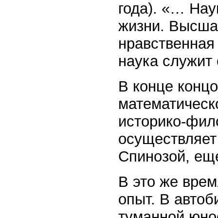
года). «… На
жизни. Высша
нравственная 
наука служит 
В конце конц
математическо
историко-фил
осуществляет 
Спинозой, ещ
В это же вре
опыт. В автоб
туманной юно