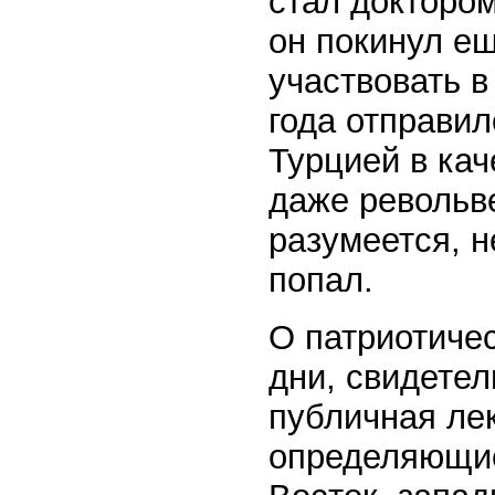
стал докторо
он покинул ещ
участвовать в
года отправил
Турцией в ка
даже револьве
разумеется, н
попал.
О патриотичес
дни, свидетел
публичная лек
определяющие