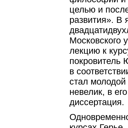
целью и посл
развития». В 
двадцатидвух
Московского у
лекцию к кур
покровитель Ю
в соответстви
стал молодой
невелик, в ег
диссертация.
Одновременно
курсах Герье.