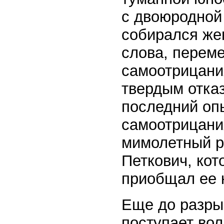
с двоюродной 
собирался же
слова, перем
самоотрицани
твердым отказ
последний оп
самоотрицани
мимолетный р
Петкович, кот
приобщал ее 
Еще до разрыв
поступает во