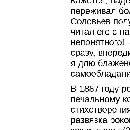
Кажется, над
переживал бол
Соловьев пол
читал его с п
непонятного! 
сразу, вперед
я длю блаженс
самообладан
В 1887 году р
печальному ко
стихотворени
развязка роко