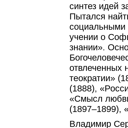
синтез идей 
Пытался найт
социальными 
учении о Софи
знании». Осн
Богочеловечес
отвлеченных н
теократии» (
(1888), «Росс
«Смысл любви
(1897–1899), 
Владимир Сер