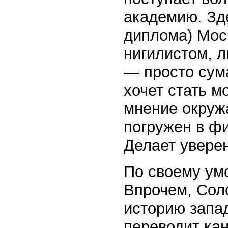
академию. Зде
диплома) Мос
нигилистом, 
— просто сума
хочет стать м
мнение окружа
погружен в ф
Делает увере
По своему ум
Впрочем, Сол
историю запа
переводит ка