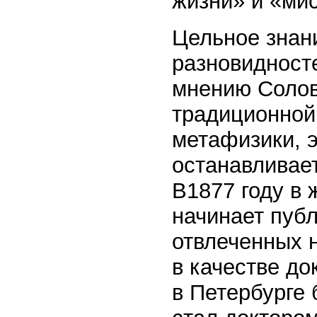
жизни» и «ми
Цельное знани
разновидност
мнению Солов
традиционной
метафизики, э
останавливае
В1877 году в
начинает пуб
отвлеченных н
в качестве д
в Петербурге 