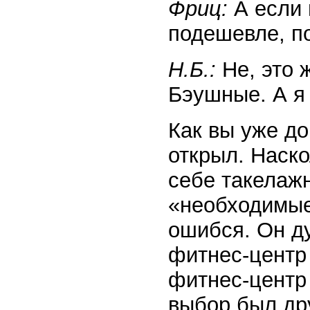
Фриц:
А если 
подешевле, п
Н.Б.:
Не, это 
Бэушные. А я
Как вы уже до
открыл. Наско
себе такелаж
«необходимые
ошибся. Он ду
фитнес-центр
фитнес-центр
выбор был др