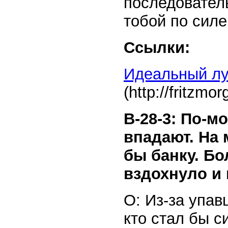
последовател
тобой по силе
Ссылки:
Идеальный лу
(http://fritzmo
В-28-3: По-м
впадают. На 
бы банку. Б
вздохнуло и
О: Из-за упа
кто стал бы 