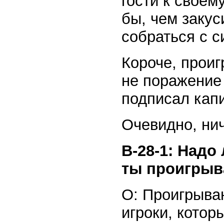
гости к своем
бы, чем закус
собраться с с
Короче, проиг
не поражение 
подписал кап
Очевидно, нич
В-28-1: Надо
ты проигры
О: Проигрыва
игроки, котор