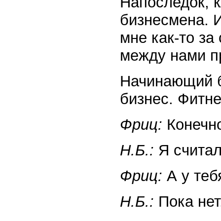
Напоследок, к
бизнесмена. И
мне как-то за
между нами п
Начинающий б
бизнес. Фитне
Фриц:
Конечно
Н.Б.:
Я считал
Фриц:
А у теб
Н.Б.:
Пока нет.