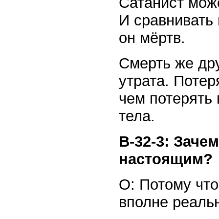
Сатанист мож
И сравнивать 
он мёртв.
Смерть же дру
утрата. Потер
чем потерять 
тела.
В-32-3: Заче
настоящим?
О: Потому чт
вполне реаль