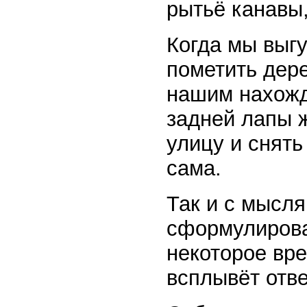
рытьё канавы,
Когда мы выг
пометить дер
нашим нахожд
задней лапы ж
улицу и снять
сама.
Так и с мысля
сформулироват
некоторое вре
всплывёт отве