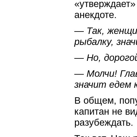
«утверждает» 
анекдоте.
— Так, женщин
рыбалку, зна
— Но, дорого
— Молчи! Гла
значит едем 
В общем, поп
капитан не ви
разубеждать.