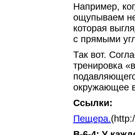
Например, ко
ощупываем не 
которая выгл
с прямыми уг
Так вот. Согл
тренировка «в
подавляющего
окружающее в
Ссылки:
Пещера.
(http
В-6-4: У каж