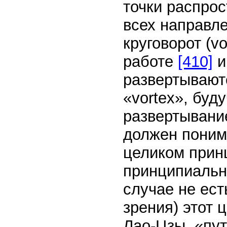
точки распрос
всех направл
круговорот (v
работе
[410]
и
развертывают
«vortex», буд
развертывани
должен поним
целиком принц
принципиально
случае не ест
зрения) этот 
Лао-Цзы, «пут