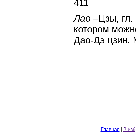
411
Лао
–Цзы, гл.
котором можн
Дао-Дэ цзин. М
Главная
|
В из