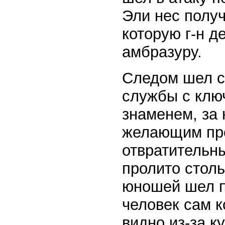
Эли нес полу
которую г-н д
амбразуру.
Следом шел с
службы с ключ
знаменем, за
желающим про
отвратительны
пролито столь
юношей шел п
человек сам к
видно из-за к