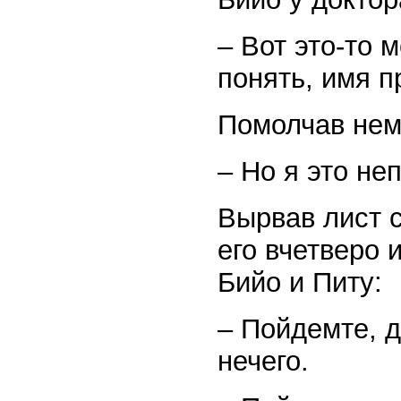
– Вот это-то м
понять, имя 
Помолчав немн
– Но я это н
Вырвав лист 
его вчетверо 
Бийо и Питу:
– Пойдемте, д
нечего.