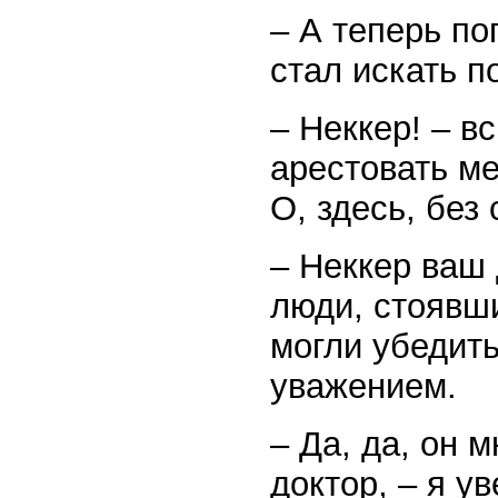
– А теперь по
стал искать п
– Неккер! – в
арестовать м
О, здесь, без
– Неккер ваш 
люди, стоявши
могли убедит
уважением.
– Да, да, он м
доктор, – я у