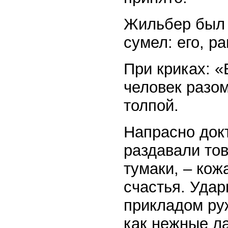
Жильбер был б
сумел: его, ра
При криках: «
человек разом
толпой.
Напрасно докт
раздавали то
тумаки, – кож
счастья. Удар
прикладом ру
как нежные ла