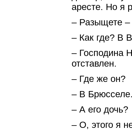
аресте. Но я
– Разыщете – 
– Как где? В 
– Господина Н
отставлен.
– Где же он?
– В Брюсселе
– А его дочь?
– О, этого я н