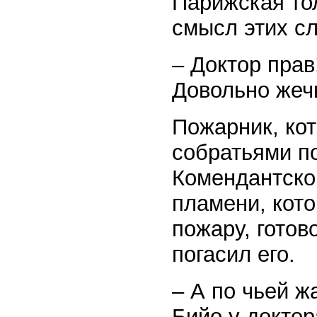
Парижская то
смысл этих сл
– Доктор прав
Довольно жечь
Пожарник, ко
собратьями по
Комендантско
пламени, кот
пожару, готов
погасил его.
– А по чьей 
Бийо у доктор