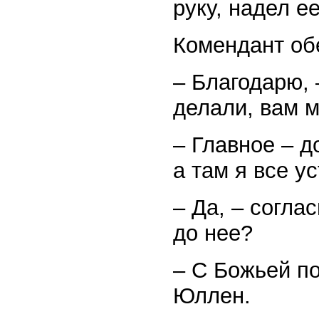
руку, надел ее
Комендант об
– Благодарю, 
делали, вам м
– Главное – д
а там я все у
– Да, – согла
до нее?
– С Божьей п
Юллен.