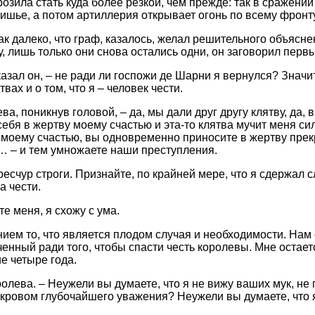
розила стать куда более резкой, чем прежде: так в сражени
тишье, а потом артиллерия открывает огонь по всему фронту
к далеко, что граф, казалось, желал решительного объяснен
у, лишь только они снова остались одни, он заговорил перв
азал он, – не ради ли госпожи де Шарни я вернулся? Значи
вах и о том, что я – человек чести.
ва, поникнув головой, – да, мы дали друг другу клятву, да, в
бя в жертву моему счастью и эта-то клятва мучит меня сил
 моему счастью, вы одновременно приносите в жертву прек
 – и тем умножаете наши преступления.
ресчур строги. Признайте, по крайней мере, что я сдержал с
а чести.
те меня, я схожу с ума.
нием то, что является плодом случая и необходимости. Нам
ченный ради того, чтобы спасти честь королевы. Мне остает
е четыре года.
оролева. – Неужели вы думаете, что я не вижу ваших мук, н
окровом глубочайшего уважения? Неужели вы думаете, что 