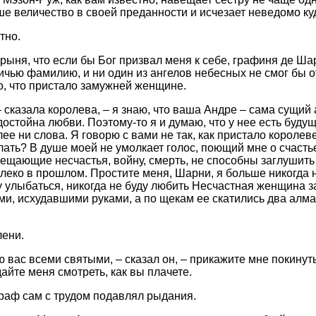
ше величество в своей преданности и исчезает неведомо ку
тно.
арыня, что если бы Бог призвал меня к себе, графиня де Ша
ичью фамилию, и ни один из ангелов небесных не смог бы от
о, что пристало замужней женщине.
 – сказала королева, – я знаю, что ваша Андре – сама сущий
достойна любви. Поэтому-то я и думаю, что у нее есть будуще
лее ни слова. Я говорю с вами не так, как пристало королев
лать? В душе моей не умолкает голос, поющий мне о счастье
ещающие несчастья, войну, смерть, не способны заглушить 
леко в прошлом. Простите меня, Шарни, я больше никогда н
у улыбаться, никогда не буду любить Несчастная женщина 
и, исхудавшими руками, а по щекам ее скатились два алма
лени.
 вас всеми святыми, – сказал он, – прикажите мне покинуть
айте меня смотреть, как вы плачете.
граф сам с трудом подавлял рыдания.