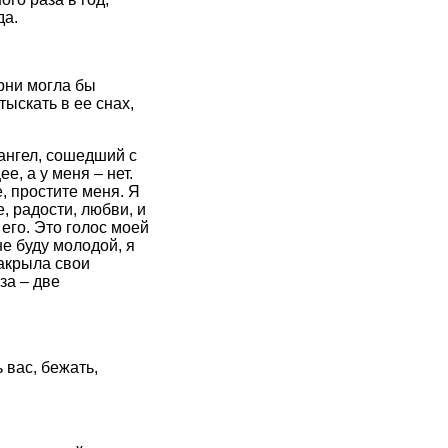
да.
рни могла бы
ыскать в ее снах,
 ангел, сошедший с
е, а у меня – нет.
е, простите меня. Я
, радости, любви, и
его. Это голос моей
е буду молодой, я
закрыла свои
за – две
 вас, бежать,