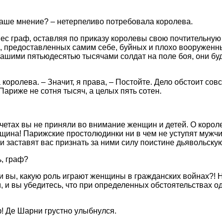
ваше мнение? – нетерпеливо потребовала королева.
нес граф, оставляя по приказу королевы свою почтительную
к, предоставленных самим себе, буйных и плохо вооруженн
вашими пятьюдесятью тысячами солдат на поле боя, они бу
а королева. – Значит, я права, – Постойте. Дело обстоит сов
Париже не сотня тысяч, а целых пять сотен.
четах вы не приняли во внимание женщин и детей. О корол
щина! Парижские простолюдинки ни в чем не уступят мужчи
ни заставят вас признать за ними силу поистине дьявольскую
ь, граф?
ли вы, какую роль играют женщины в гражданских войнах?! Н
м, и вы убедитесь, что при определенных обстоятельствах 
ф! Де Шарни грустно улыбнулся.