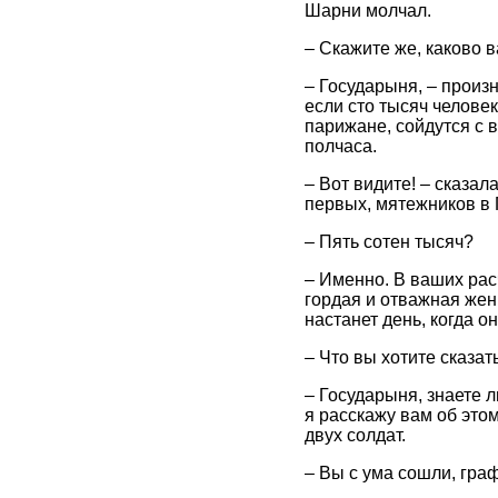
Шарни молчал.
– Скажите же, каково 
– Государыня, – произ
если сто тысяч челове
парижане, сойдутся с 
полчаса.
– Вот видите! – сказал
первых, мятежников в 
– Пять сотен тысяч?
– Именно. В ваших рас
гордая и отважная жен
настанет день, когда о
– Что вы хотите сказат
– Государыня, знаете 
я расскажу вам об это
двух солдат.
– Вы с ума сошли, гра