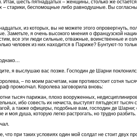
. Итак, шесть пятнадцатых – женщины, столько же остается
ых – старики, беспомощные либо равнодушные. Вы согласн
надцатых, из которых, вы не можете этого опровергнуть, п
е. Заметьте, я очень высокого мнения о французской нации
стим, все эти люди сильные, отважные, воинственные и оз
олько человек из них находится в Париже? Бунтуют-то тольк
 однако…
ите, я выслушаю вас позже. Господин де Шарни поклонилс
королева, – по моим расчетам, нам противостоит сотня тыс
граф промолчал. Королева заговорила вновь:
й сотни тысяч парижан, плохо вооруженных, недисциплиниро
льных, ибо совесть их нечиста, выступят пятьдесят тысяч с
агой, а также офицеры, подобные вам, господин де Шарни; 
 и моя душа, которую легко растрогать, но трудно разбить.
чал.
е, что при таких условиях один мой солдат не стоит двух п