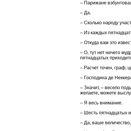
– Парижане взбунтовал
– Да.
– Сколько народу учас
– Из каждых пятнадцат
– Откуда вам это извес
– О, тут нет ничего му
пятнадцатых приходитс
– Расчет точен, граф;
– Господина де Неккер
– Значит, – весело под
желаете, можете выслу
– Я весь внимание.
– Шесть пятнадцатых и
– Да, ваше величество