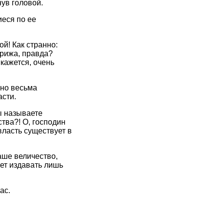
ув головой.
еся по ее
ой! Как странно:
арижа, правда?
 кажется, очень
ьно весьма
асти.
ы называете
тва?! О, господин
власть существует в
аше величество,
ет издавать лишь
ас.