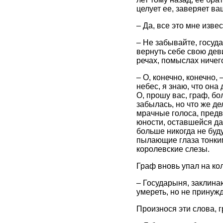
целует ее, заверяет ва
– Да, все это мне извес
– Не забывайте, госуд
вернуть себе свою дев
речах, помыслах ничег
– О, конечно, конечно,
небес, я знаю, что она 
О, прошу вас, граф, бо
забылась, но что же де
мрачные голоса, предв
юности, оставшейся да
больше никогда не буд
пылающие глаза тонким
королевские слезы.
Граф вновь упал на ко
– Государыня, заклинаю
умереть, но не принужд
Произнося эти слова, 