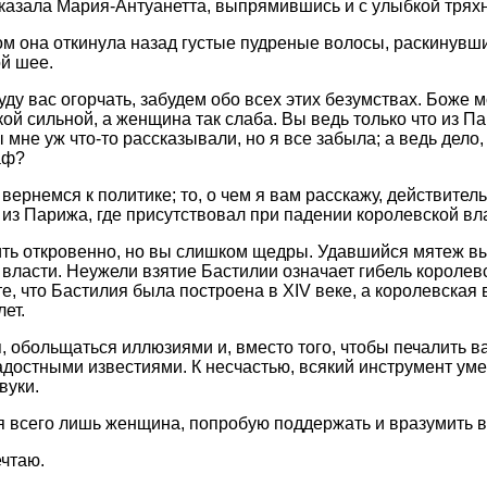
 сказала Мария-Антуанетта, выпрямившись и с улыбкой тряхн
 она откинула назад густые пудреные волосы, раскинувши
й шее.
буду вас огорчать, забудем обо всех этих безумствах. Боже м
кой сильной, а женщина так слаба. Вы ведь только что из П
мне уж что-то рассказывали, но я все забыла; а ведь дело,
аф?
вернемся к политике; то, о чем я вам расскажу, действител
 из Парижа, где присутствовал при падении королевской вл
ить откровенно, но вы слишком щедры. Удавшийся мятеж в
власти. Неужели взятие Бастилии означает гибель королевс
, что Бастилия была построена в XIV веке, а королевская 
ет.
я, обольщаться иллюзиями и, вместо того, чтобы печалить в
достными известиями. К несчастью, всякий инструмент уме
вуки.
ь я всего лишь женщина, попробую поддержать и вразумить в
ечтаю.