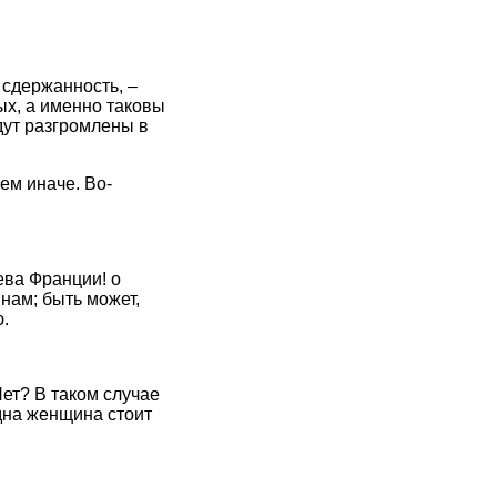
 сдержанность, –
ых, а именно таковы
дут разгромлены в
сем иначе. Во-
ева Франции! о
нам; быть может,
.
ет? В таком случае
одна женщина стоит