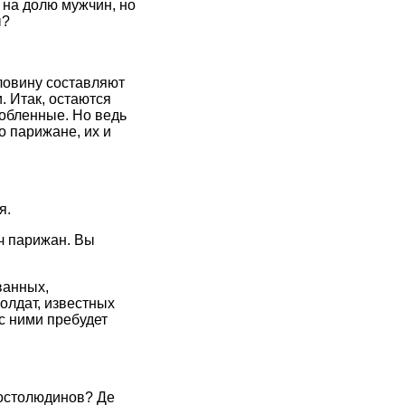
 на долю мужчин, но
ы?
оловину составляют
. Итак, остаются
лобленные. Но ведь
о парижане, их и
я.
яч парижан. Вы
ванных,
олдат, известных
с ними пребудет
ростолюдинов? Де