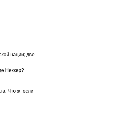
ской нации; две
де Неккер?
га. Что ж, если