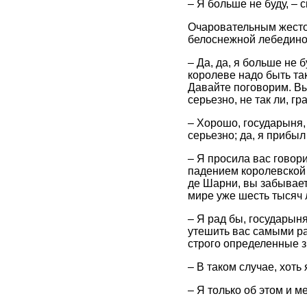
– Я больше не буду, –
Очаровательным жестом
белоснежной лебедино
– Да, да, я больше не 
королеве надо быть та
Давайте поговорим. Вы 
серьезно, не так ли, гр
– Хорошо, государыня, 
серьезно; да, я прибыл
– Я просила вас говор
падением королевской 
де Шарни, вы забываете
мире уже шесть тысяч л
– Я рад бы, государын
утешить вас самыми ра
строго определенные з
– В таком случае, хот
– Я только об этом и м