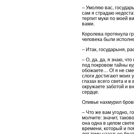
– Умоляю вас, государы
сам я страдаю недоста
терпит муки по моей в
вами.
Королева протянула гра
человека были исполн
– Итак, государыня, ра
– О, да, да, я знаю, ч
под покровом тайны ку
обожаете… О! я не смею
слоги достигают моих у
глазах всего света и 
окружаете заботой и в
сердце.
Оливье нахмурил брови
– Что же вам угодно, 
молчите: значит, таков
она одна в целом свет
времени, который и по
лет тому назад; ее бра