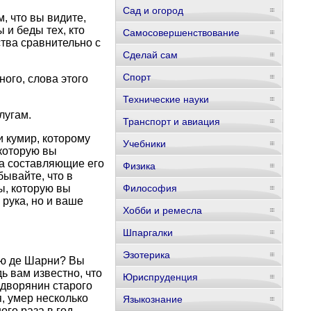
Сад и огород
, что вы видите,
 и беды тех, кто
Самосовершенствование
тва сравнительно с
Сделай сам
Спорт
ного, слова этого
Технические науки
лугам.
Транспорт и авиация
ли кумир, которому
Учебники
 которую вы
да составляющие его
Физика
бывайте, что в
ы, которую вы
Философия
рука, но и ваше
Хобби и ремесла
Шпаргалки
Эзотерика
иню де Шарни? Вы
ь вам известно, что
Юриспруденция
 дворянин старого
, умер несколько
Языкознание
ого раза в год,