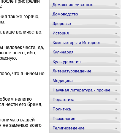
и после пристрелки
Домашние животные
.
Домоводство
ия так же горячо,
ым.
Здоровье
т, ваше величество,
История
Компьютеры и Интернет
ы человек чести, да,
Кулинария
ьнее всего, ибо,
расную,
Культурология
Литературоведение
лово, что я ничем не
Медицина
Научная литература - прочее
 обоим нелегко
Педагогика
ся нести его бремя,
Политика
Психология
е понимаю вашей
я не замечаю всего
Религиоведение