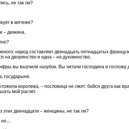
ись, не так ли?
твует в мятеже?
и – дюжина.
тно?
дреного: народ составляет двенадцать пятнадцатых француз
я на дворянство и одна – на духовенство.
 цифры вы выучили назубок. Вы читали господина и госпожу 
а, государыня.
ытожила королева, – пословица не лжет: бойся друга как вра
шать мой расчет.
з этих двенадцати – женщины, не так ли?
, но…