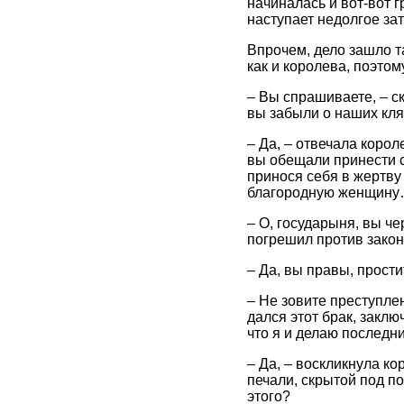
начиналась и вот-вот г
наступает недолгое за
Впрочем, дело зашло та
как и королева, поэтом
– Вы спрашиваете, – ск
вы забыли о наших клят
– Да, – отвечала короле
вы обещали принести се
принося себя в жертву
благородную женщину…
– О, государыня, вы че
погрешил против закон
– Да, вы правы, прости
– Не зовите преступле
дался этот брак, заклю
что я и делаю последни
– Да, – воскликнула к
печали, скрытой под п
этого?