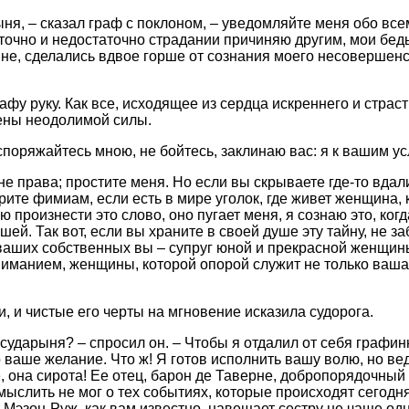
ня, – сказал граф с поклоном, – уведомляйте меня обо всем
точно и недостаточно страдании причиняю другим, мои беды
ине, сделались вдвое горше от сознания моего несовершенс
фу руку. Как все, исходящее из сердца искреннего и страст
ены неодолимой силы.
споряжайтесь мною, не бойтесь, заклинаю вас: я к вашим ус
то не права; простите меня. Но если вы скрываете где-то вда
рите фимиам, если есть в мире уголок, где живет женщина,
 произнести это слово, оно пугает меня, я сознаю это, ког
шей. Так вот, если вы храните в своей душе эту тайну, не за
в ваших собственных вы – супруг юной и прекрасной женщин
ниманием, женщины, которой опорой служит не только ваша 
, и чистые его черты на мгновение исказила судорога.
государыня? – спросил он. – Чтобы я отдалил от себя граф
о ваше желание. Что ж! Я готов исполнить вашу волю, но вед
е, она сирота! Ее отец, барон де Таверне, добропорядочный
мыслить не мог о тех событиях, которые происходят сегодня
т Мэзон-Руж, как вам известно, навещает сестру не чаще одн