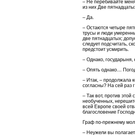
– Не перебивайте меня
из них Две пятнадцат
– Да.
– Остаются четыре пят
трусы и люди умеренны
две пятнадцатых; допу
следует подсчитать, ск
предстоит усмирить.
– Однако, государыня,
– Опять однако… Погод
– Итак, – продолжала 
согласны? На сей раз 
– Так вот, против это
необученных, нерешите
всей Европе своей отв
благословение Господне
Граф по-прежнему мол
– Неужели вы полагает