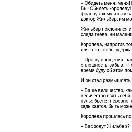
– Обидеть меня, меня! 
Вы! Обидеть королеву!
французскому языку ва
доктор Жильбер, им мож
Жильбер поклонился и 
следа гнева, ни малей
Королева, напротив то
для того, чтобы удержа
– Прошу прощения, ваш
оплошность, забыв, Что
время буду об этом по
И он стал размышлять 
– Ваше величество, ка
величество взять себя 
пульс бьется неровно,
задыхается, быть может
Королева прошлась по 
– Вас зовут Жильбер?