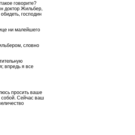
 такое говорите?
ин доктор Жильбер,
 обидеть, господин
лице ни малейшего
Жильбером, словно
стительную
я; впредь я все
елюсь просить ваше
с собой. Сейчас ваш
величество