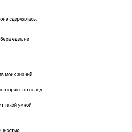
 она сдержалась.
ьбера едва не
в моих знаний.
повторяю это вслед
ит такой умной
ичностью