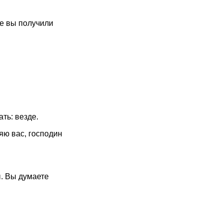
Где вы получили
ать: везде.
яю вас, господин
ы. Вы думаете