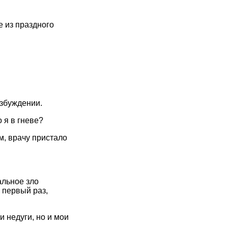
е из праздного
озбуждении.
 я в гневе?
м, врачу пристало
альное зло
 первый раз,
и недуги, но и мои