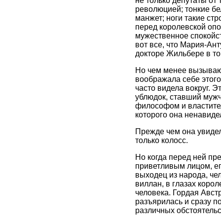
не только депутаты от
революцией; тонкие б
манжет; ноги такие стр
перед королевской опо
мужественное спокойст
вот все, что Мария-Ан
докторе Жильбере в то 
Но чем менее вызываю
воображала себе этого
часто видела вокруг. 
ублюдок, ставший мужч
философом и властител
которого она ненавиде
Прежде чем она увидел
только колосс.
Но когда перед ней пр
приветливым лицом, е
выходец из народа, че
виллан, в глазах коро
человека. Гордая Австр
разъярилась и сразу п
различных обстоятельс