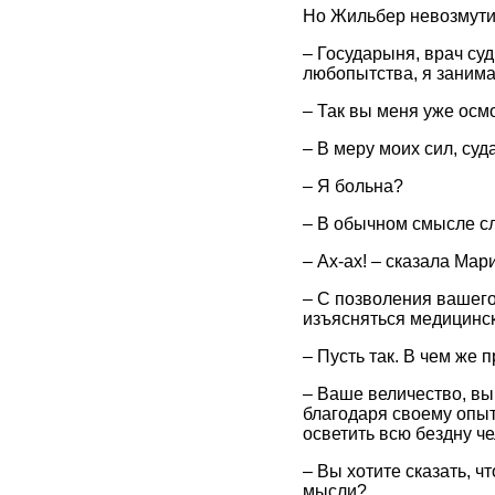
Но Жильбер невозмути
– Государыня, врач суд
любопытства, я занима
– Так вы меня уже осм
– В меру моих сил, суд
– Я больна?
– В обычном смысле сл
– Ах-ах! – сказала Мар
– С позволения вашего
изъясняться медицинс
– Пусть так. В чем же
– Ваше величество, вы
благодаря своему опыту
осветить всю бездну ч
– Вы хотите сказать, ч
мысли?