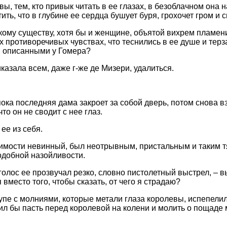
, тем, кто привык читать в ее глазах, в безоблачном она 
тить, что в глубине ее сердца бушует буря, грохочет гром и
кому существу, хотя бы и женщине, объятой вихрем пламени
 противоречивых чувствах, что теснились в ее душе и терз
 описанными у Гомера?
казала всем, даже г-же де Мизери, удалиться.
ока последняя дама закроет за собой дверь, потом снова в
то он не сводит с нее глаз.
ее из себя.
димости невинный, был неотрывным, пристальным и таким т
одобной назойливости.
– голос ее прозвучал резко, словно пистолетный выстрел, – 
 вместо того, чтобы сказать, от чего я страдаю?
купе с молниями, которые метали глаза королевы, испепелил
ил бы пасть перед королевой на колени и молить о пощаде