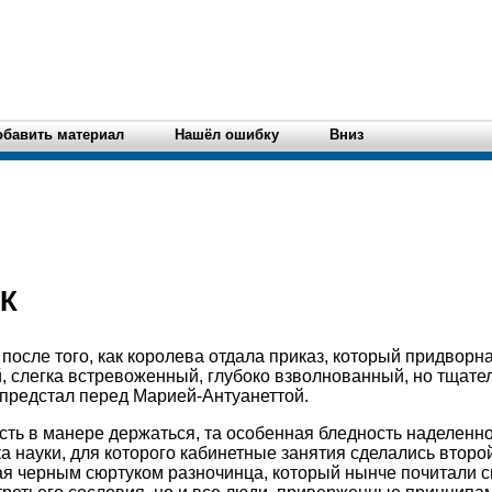
обавить материал
Нашёл ошибку
Вниз
К
 после того, как королева отдала приказ, который придвор
, слегка встревоженный, глубоко взволнованный, но тщат
предстал перед Марией-Антуанеттой.
ть в манере держаться, та особенная бледность наделенн
 науки, для которого кабинетные занятия сделались второй
ая черным сюртуком разночинца, который нынче почитали с