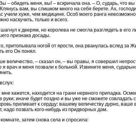
Вы – обидеть меня, вы! – вскричала она. – О, сударь, что вы
 Клянусь вам, вы слишком много на себя берете. Ах, господ
с учили хуже, чем медицине. Особ моего ранга невозможно
но наскучить, только и всего.
шагнул к дверям, но королева не смогла разглядеть в его 
шего признака досады.
го, притопывала ногой от ярости, она рванулась вслед за 
ть его Он понял.
е величество, – сказал он, – вы правы, я совершил непро
 я врач и меня позвали к больной. Извините меня, сударын
мнить.
вслух:
к мне кажется, находится на грани нервного припадка. Осм
в руки; иначе будет поздно и вы уже не сможете совладать 
 кровь приливает к сердцу: вашему величеству дурно, ваше 
, надо позвать кого-нибудь из придворных дам.
комнате, затем снова села и спросила: