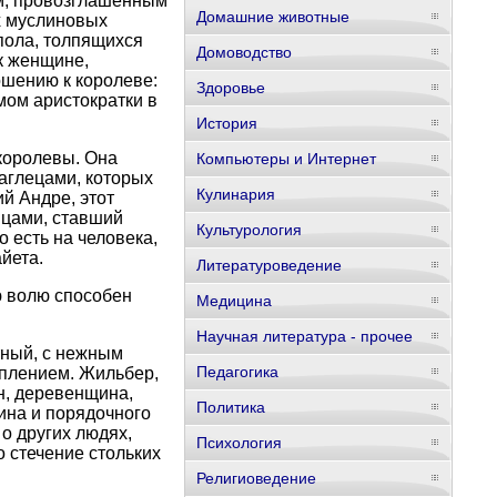
ам, провозглашенным
Домашние животные
х муслиновых
 пола, толпящихся
Домоводство
к женщине,
ошению к королеве:
Здоровье
мом аристократки в
История
королевы. Она
Компьютеры и Интернет
наглецами, которых
Кулинария
й Андре, этот
ицами, ставший
Культурология
 есть на человека,
йета.
Литературоведение
ю волю способен
Медицина
Научная литература - прочее
тный, с нежным
Педагогика
уплением. Жильбер,
н, деревенщина,
Политика
ина и порядочного
 о других людях,
Психология
о стечение стольких
Религиоведение