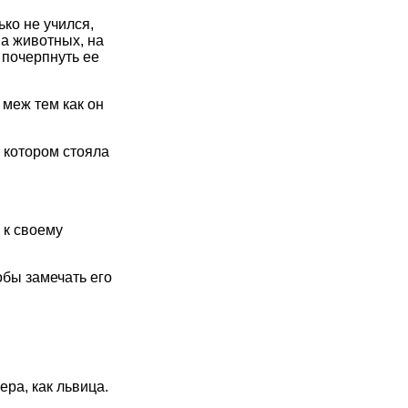
ько не учился,
на животных, на
д почерпнуть ее
 меж тем как он
 котором стояла
 к своему
обы замечать его
ра, как львица.