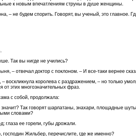
льные к новым впечатлениям струны в душе женщины.
 она, – не будем спорить. Говорят, вы ученый, это главное. 
.
уше. Так вы нигде не учились?
рыня, – отвечал доктор с поклоном. – И все-таки вернее сказ
, – воскликнула королева с раздражением, – но только умол
я от этих многозначительных фраз.
сама с собой, продолжала:
то значит? Так говорят шарлатаны, знахари, площадные шут
ными словами?
; глаза ее горели, губы дрожали.
о, господин Жильбер, перечислите, где же именно?