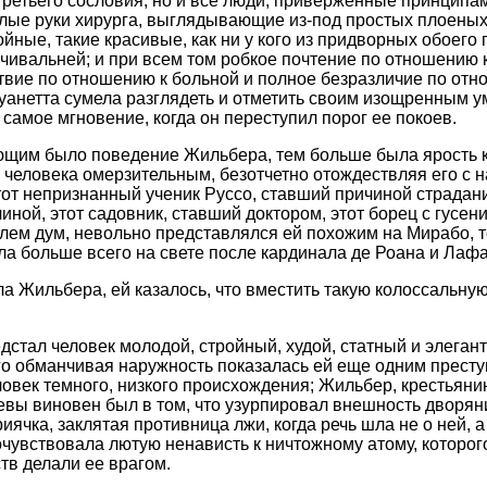
 третьего сословия, но и все люди, приверженные принцип
елые руки хирурга, выглядывающие из-под простых плоены
ойные, такие красивые, как ни у кого из придворных обоего
чивальней; и при всем том робкое почтение по отношению 
вие по отношению к больной и полное безразличие по отн
туанетта сумела разглядеть и отметить своим изощренным у
самое мгновение, когда он переступил порог ее покоев.
щим было поведение Жильбера, тем больше была ярость 
 человека омерзительным, безотчетно отождествляя его с 
Этот непризнанный ученик Руссо, ставший причиной страдани
иной, этот садовник, ставший доктором, этот борец с гусен
ем дум, невольно представлялся ей похожим на Мирабо, то
ла больше всего на свете после кардинала де Роана и Лафа
а Жильбера, ей казалось, что вместить такую колоссальну
едстал человек молодой, стройный, худой, статный и элеган
го обманчивая наружность показалась ей еще одним прест
ловек темного, низкого происхождения; Жильбер, крестьяни
левы виновен был в том, что узурпировал внешность дворян
иячка, заклятая противница лжи, когда речь шла не о ней, а
очувствовала лютую ненависть к ничтожному атому, которог
тв делали ее врагом.