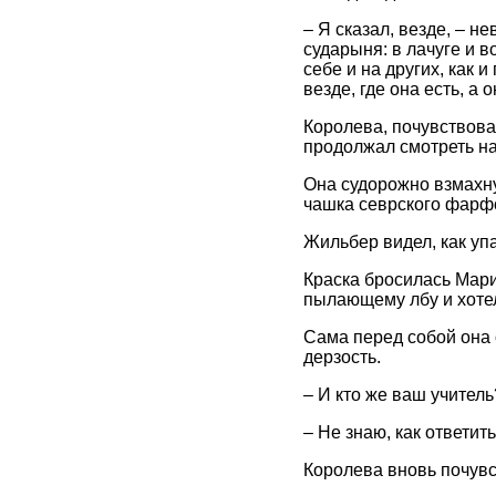
– Я сказал, везде, – н
сударыня: в лачуге и в
себе и на других, как 
везде, где она есть, а о
Королева, почувствова
продолжал смотреть на
Она судорожно взмахну
чашка севрского фарф
Жильбер видел, как упа
Краска бросилась Мари
пылающему лбу и хотел
Сама перед собой она 
дерзость.
– И кто же ваш учител
– Не знаю, как ответит
Королева вновь почувс