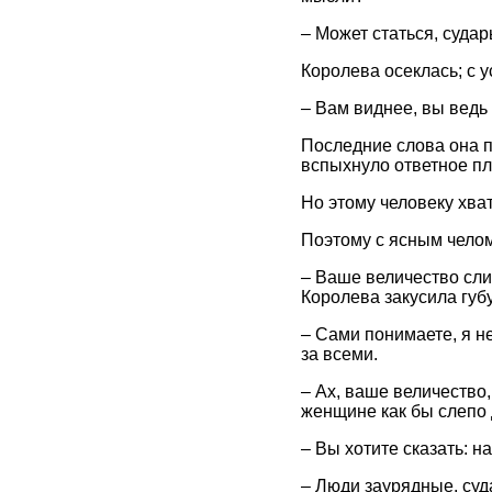
– Может статься, суда
Королева осеклась; с у
– Вам виднее, вы ведь
Последние слова она п
вспыхнуло ответное пл
Но этому человеку хват
Поэтому с ясным челом 
– Ваше величество сли
Королева закусила губу
– Сами понимаете, я н
за всеми.
– Ах, ваше величество,
женщине как бы слепо 
– Вы хотите сказать: н
– Люди заурядные, суд