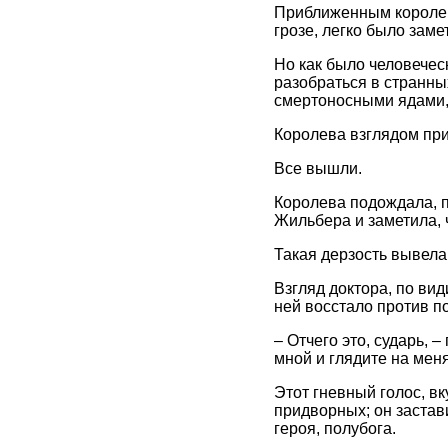
Приближенным королевы
грозе, легко было заме
Но как было человечес
разобраться в странных
смертоносными ядами,
Королева взглядом при
Все вышли.
Королева подождала, п
Жильбера и заметила, ч
Такая дерзость вывела 
Взгляд доктора, по ви
ней восстало против п
– Отчего это, сударь, 
мной и глядите на меня
Этот гневный голос, в
придворных; он застав
героя, полубога.