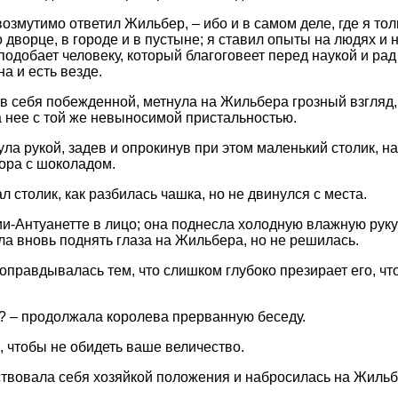
евозмутимо ответил Жильбер, – ибо и в самом деле, где я тол
о дворце, в городе и в пустыне; я ставил опыты на людях и 
и подобает человеку, который благоговеет перед наукой и ра
на и есть везде.
в себя побежденной, метнула на Жильбера грозный взгляд,
 нее с той же невыносимой пристальностью.
ла рукой, задев и опрокинув при этом маленький столик, на
ора с шоколадом.
л столик, как разбилась чашка, но не двинулся с места.
и-Антуанетте в лицо; она поднесла холодную влажную руку
а вновь поднять глаза на Жильбера, но не решилась.
оправдывалась тем, что слишком глубоко презирает его, чт
ь? – продолжала королева прерванную беседу.
ь, чтобы не обидеть ваше величество.
твовала себя хозяйкой положения и набросилась на Жильбе