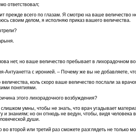
мо ответствовал;
ит прежде всего по глазам. Я смотрю на ваше величество н
юсь своим делом, я исполняю приказ вашего величества.
отрели?
арыня.
ова нет, но ваше величество пребывает в лихорадочном в
ия-Антуанетта с иронией. – Почему же вы не добавляете, что
 величества, коль скоро ваше величество послали за врачо
кими понятиями.
 причина этого лихорадочного возбуждения?
 слишком умны, чтобы не знать, что врач угадывает матери
 и знаниям; но он отнюдь не ведун, чтобы, видя человека в
еловеческой души.
то во второй или третий раз сможете разглядеть не только мо