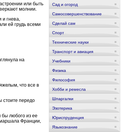
настроении или быть
Сад и огород
 сверкают молнии.
Самосовершенствование
 и гнева,
Сделай сам
али ей грудь всеми
Спорт
Технические науки
Транспорт и авиация
зглянула на
Учебники
Физика
Философия
яжелым, что все в
Хобби и ремесла
Шпаргалки
вы стоите передо
Эзотерика
 бы любого из ее
Юриспруденция
 маршала Франции,
Языкознание