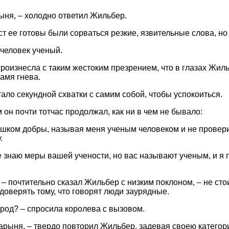
рыня, – холодно ответил Жильбер.
ст ее готовы были сорваться резкие, язвительные слова, но
 человек ученый.
роизнесла с таким жестоким презрением, что в глазах Жил
амя гнева.
ало секундной схватки с самим собой, чтобы успокоиться.
он почти тотчас продолжал, как ни в чем не бывало:
шком добры, называя меня ученым человеком и не провери
.
е знаю меры вашей учености, но вас называют ученым, и я 
 – почтительно сказал Жильбер с низким поклоном, – не сто
доверять тому, что говорят люди заурядные.
арод? – спросила королева с вызовом.
арыня, – твердо повторил Жильбер, задевая своею категор