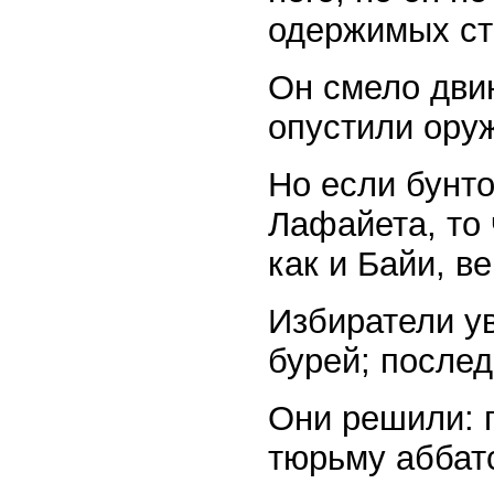
одержимых ст
Он смело двин
опустили ору
Но если бунт
Лафайета, то 
как и Байи, в
Избиратели ув
бурей; послед
Они решили: 
тюрьму аббат