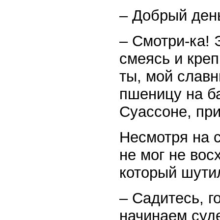
– Добрый день
– Смотри-ка! 
смеясь и креп
ты, мой слав
пшеницу на ба
Суассоне, пр
Несмотря на 
не мог не вос
который шутил
– Садитесь, г
начинаем суд