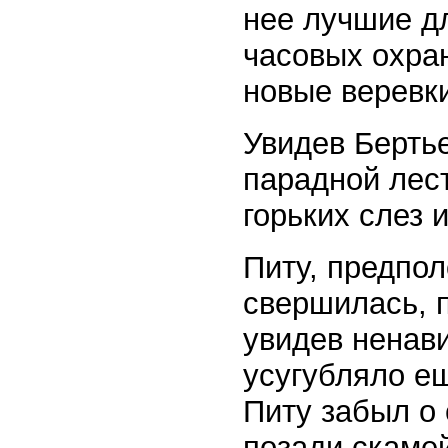
нее лучшие д
часовых охран
новые веревк
Увидев Берть
парадной лес
горьких слез 
Питу, предпол
свершилась, 
увидев ненави
усугубляло ещ
Питу забыл о
позади скамей