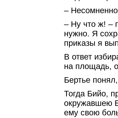
– Несомненно,
– Ну что ж! –
нужно. Я сохр
приказы я вып
В ответ избир
на площадь, 
Бертье понял,
Тогда Бийо, п
окружавшею Б
ему свою бол