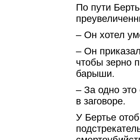
По пути Берть
преувеличенн
– Он хотел ум
– Он приказа
чтобы зерно п
барыши.
– За одно это
в заговоре.
У Бертье ото
подстрекател
смертоубийств