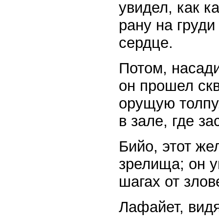
увидел, как к
рану на груди
сердце.
Потом, насади
он прошел ск
орущую толпу,
в зале, где з
Бийо, этот же
зрелища; он 
шагах от зло
Лафайет, видя