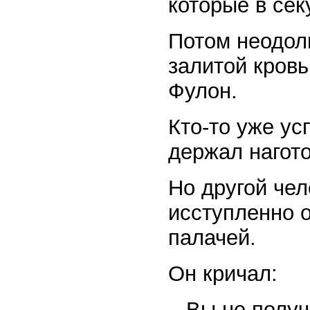
которые в сек
Потом неодол
залитой кровь
Фулон.
Кто-то уже ус
держал нагото
Но другой чел
исступленно 
палачей.
Он кричал:
– Вы не получ