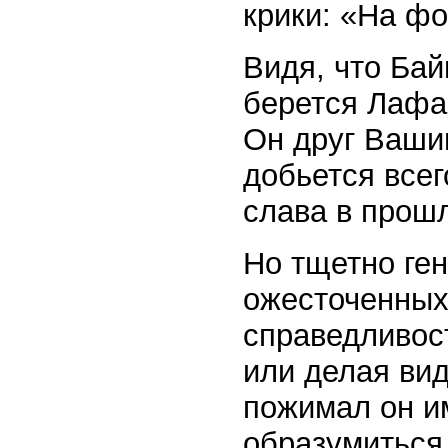
крики: «На ф
Видя, что Бай
берется Лафай
Он друг Ваши
добьется всег
слава в прош
Но тщетно ге
ожесточенных
справедливост
или делая вид
пожимал он им
образумиться