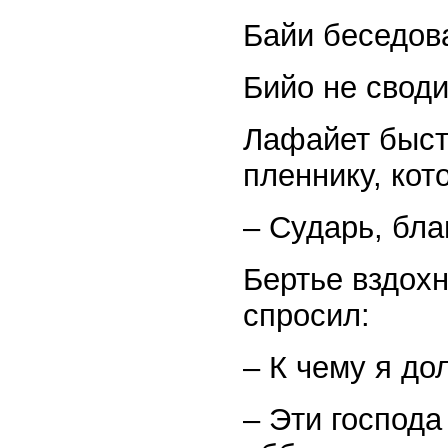
Байи беседов
Бийо не своди
Лафайет быстр
пленнику, кот
– Сударь, бла
Бертье вздохн
спросил:
– К чему я до
– Эти господ