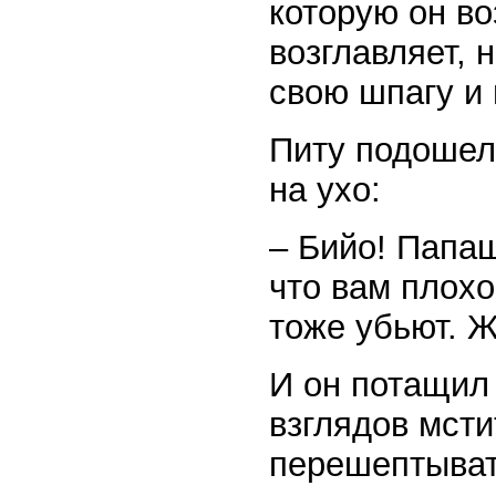
которую он во
возглавляет, 
свою шпагу и 
Питу подошел
на ухо:
– Бийо! Папаш
что вам плохо
тоже убьют. Ж
И он потащил 
взглядов мсти
перешептыват