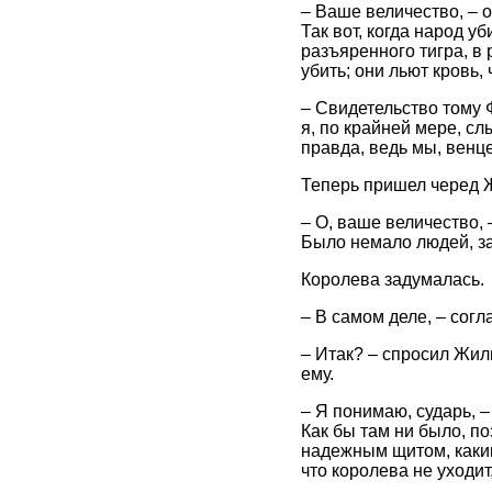
– Ваше величество, – 
Так вот, когда народ у
разъяренного тигра, в 
убить; они льют кровь,
– Свидетельство тому Ф
я, по крайней мере, сл
правда, ведь мы, венц
Теперь пришел черед Ж
– О, ваше величество, 
Было немало людей, за
Королева задумалась.
– В самом деле, – согл
– Итак? – спросил Жиль
ему.
– Я понимаю, сударь, –
Как бы там ни было, по
надежным щитом, каким
что королева не уходит