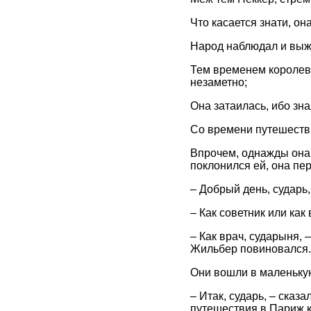
Что касается знати, он
Народ наблюдал и выж
Тем временем королева
незаметно;
Она затаилась, ибо зна
Со времени путешестви
Впрочем, однажды она в
поклонился ей, она пе
– Добрый день, сударь,
– Как советник или как
– Как врач, сударыня, 
Жильбер повиновался.
Они вошли в маленькую
– Итак, сударь, – сказ
путешествия в Париж к