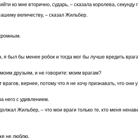
йти ко мне вторично, сударь, – сказала королева, секунду 
вашему величеству, – сказал Жильбер.
скромным.
н, я был бы менее робок и тогда мог бы лучше вредить враг
 моим друзьям, и не говорите: моим врагам?
 врагов, вернее, потому что я не хочу признавать, что они у
а него с удивлением.
одолжал Жильбер, – что мои враги только те, кто меня ненави
уже не люблю.