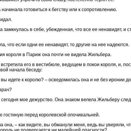
а начинала готовиться к бегству или к сопротивлению.
идал.
 замкнулась в себе, убежденная, что все ее ненавидят, и 
ла, что если одни ее ненавидят, то другие на нее надеются.
я короля в Париж она почти не видела Жильбера.
стретила его в вестибюле, ведущем в покои короля, и, пос
рвой начала беседу:
 вы идете к королю? – осведомилась она и не без иронии д
 врач?
– сегодня мое дежурство. Она знаком велела Жильберу след
 гостиную перед королевской опочивальней.
ала она, – как видите, вы обманули меня, ведь вы уверяли, ч
ороль не подвергается ни малейшей опасности?