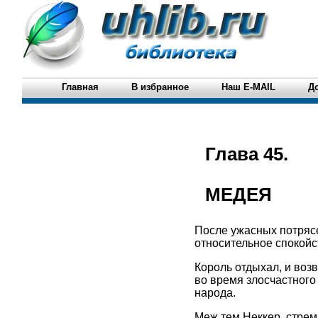
Главная
В избранное
Наш E-MAIL
Д
Глава 45.
МЕДЕЯ
После ужасных потрясе
относительное спокойс
Король отдыхал, и воз
во время злосчастного
народа.
Меж тем Неккер, стрем