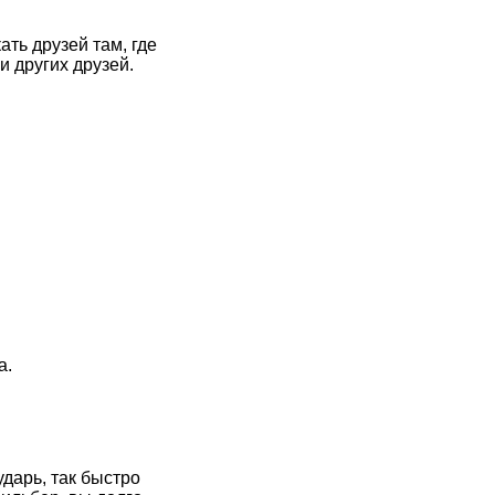
ать друзей там, где
и других друзей.
а.
дарь, так быстро