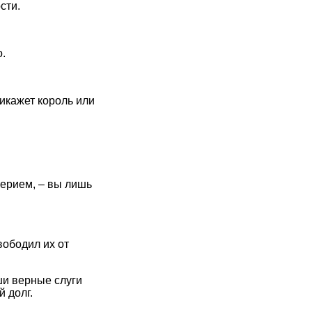
сти.
.
рикажет король или
мерием, – вы лишь
вободил их от
ши верные слуги
 долг.