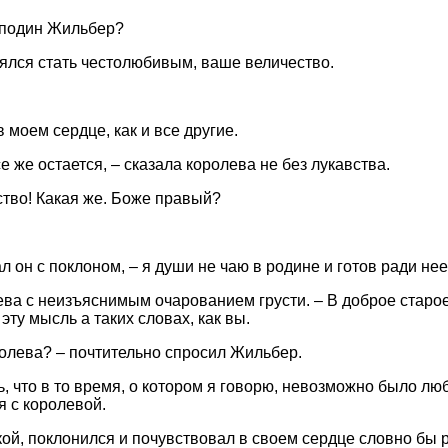
сподин Жильбер?
деялся стать честолюбивым, ваше величество.
в моем сердце, как и все другие.
се же остается, – сказала королева не без лукавства.
ство! Какая же. Боже правый?
зал он с поклоном, – я души не чаю в родине и готов ради н
лева с неизъяснимым очарованием грусти. – В доброе стар
эту мысль а таких словах, как вы.
оролева? – почтительно спросил Жильбер.
рь, что в то время, о котором я говорю, невозможно было лю
я с королевой.
ой, поклонился и почувствовал в своем сердце словно бы 