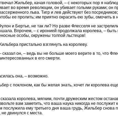
отвечал Жильбер, качая головой, – с некоторых пор я наблю
бивает во время революции, он убивает голыми руками; он 
рассерженного льва. Тигр и лев действуют без посредников;
 чтобы ее пролить; им приятно окрасить ею зубы, омочить в н
улон и Бертье, не так ли? Но разве Флесселя не застрелили
ышала. Впрочем, – с иронией продолжала королева, – быть 
еносные особы, окружены толпой льстецов!
ильбера пристально взглянуть на королеву.
– сказал он, – ведь вы не больше моего верите в то, что Фл
интересованных в его смерти.
асилась она, – возможно.
бер с поклоном, как бы желая знать, хочет ли королева еще
 сказала королева, мягким, почти дружеским жестом остана
звольте вам заметить, что ваша наука никогда не послужит 
 послужила ему третьего дня ваша грудь, Жильбер снова п
, не двинулся с места.