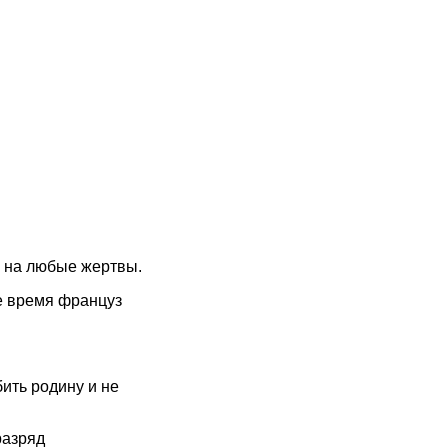
ее на любые жертвы.
ое время француз
бить родину и не
разряд