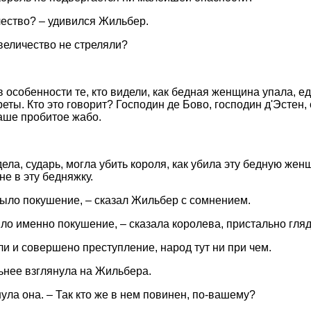
ество? – удивился Жильбер.
 величество не стреляли?
 в особенности те, кто видели, как бедная женщина упала, е
еты. Кто это говорит? Господин де Бово, господин д'Эстен,
аше пробитое жабо.
дела, сударь, могла убить короля, как убила эту бедную женщ
е в эту бедняжку.
 было покушение, – сказал Жильбер с сомнением.
было именно покушение, – сказала королева, пристально гля
ли и совершено преступление, народ тут ни при чем.
ьнее взглянула на Жильбера.
кнула она. – Так кто же в нем повинен, по-вашему?