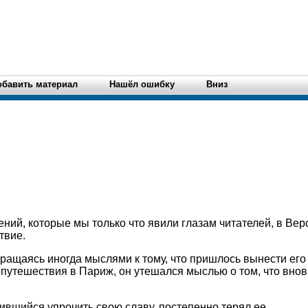
обавить материал
Нашёл ошибку
Вниз
ний, которые мы только что явили глазам читателей, в Ве
твие.
вращаясь иногда мыслями к тому, что пришлось вынести его
 путешествия в Париж, он утешался мыслью о том, что вно
ившийся упрочить свою славу, постепенно терял ее.