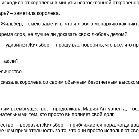
е исходило от королевы в минуты благосклонной откровенно
арь? – заметила королева.
 Жильбер, – смею заметить, что я люблю монархию как никто
время слов, не лучше ли доказать свою любовь делом?
 – удивился Жильбер, – прошу вас поверить, что все, что п
 так ли?
личество.
– сказала королева со своим обычным безотчетным высоко
ролям всемогущество, – продолжала Мария-Антуанетта, – ос
нательными тем, кто просто выполняет свой долг.
чество, – возразил Жильбер, – приближается пора, когда ва
е чем признательность за то, что они просто исполняют свой