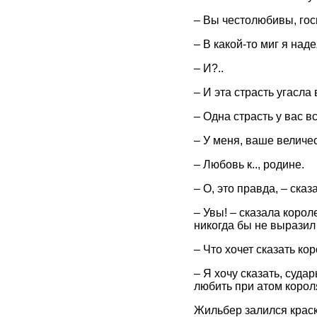
– Вы честолюбивы, го
– В какой-то миг я на
– И?..
– И эта страсть угасла 
– Одна страсть у вас в
– У меня, ваше величе
– Любовь к.., родине.
– О, это правда, – ска
– Увы! – сказала коро
никогда бы не выразил 
– Что хочет сказать к
– Я хочу сказать, суда
любить при атом корол
Жильбер залился краск