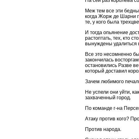
На сей раз королева с
Меж тем все эти бедны
когда Жорж де Шарни по
те, у кого была трехцв
И тогда опьянение дос
растоптать, тех, кто с
вынуждены удалиться в
Все это несомненно бы
закончилась восторгам
остановились Разве ве
который доставил коро
Зачем любимого печали
Не успели они уйти, к
захваченный город.
По команде г-на Персев
Атаку против кого? Пр
Против народа.