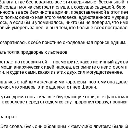
балаган, где бесновались все эти одержимые; бессильный 
 солдат молча смотрел и слушал, сокрушаясь душой, беря 
енность за все бесчинства армии, представленной в этот пе
 полка; однако имя этого человека, единственного мудрец
ось, а если бы и упоминалось, никто бы не поверил, что им
вый умереть за нее, и был тем, кто больше всех пострадал о
возвратилась к себе поистине околдованная происшедшим.
ать толпа придворных льстецов.
страстно говорили ей, – посмотрите, каков истинный дух ва
о мощи анархических идей народа, вспомните о неистовом 
, и судите сами, какая из этих двух сил могущественнее.
ывались с тайными желаниями королевы, поэтому она дава
ечая, что химеры эти отдаляют от нее Шарни.
утих; дрема погасила все блуждающие огни, все фантасма
 к королеве перед отходом ко сну, проронил фразу, проник
завтра».
 Эти слова, будь они обращены к кому-либо другому, были 