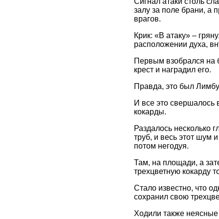
Сигнал атаки столь сл
залу за поле брани, а 
врагов.
Крик: «В атаку» – грян
расположении духа, вн
Первым взобрался на б
крест и наградил его.
Правда, это был Лимбу
И все это свершалось 
кокарды.
Раздалось несколько гл
труб, и весь этот шум 
потом негодуя.
Там, на площади, а зат
трехцветную кокарду т
Стало известно, что о
сохранил свою трехцве
Ходили также неясные 