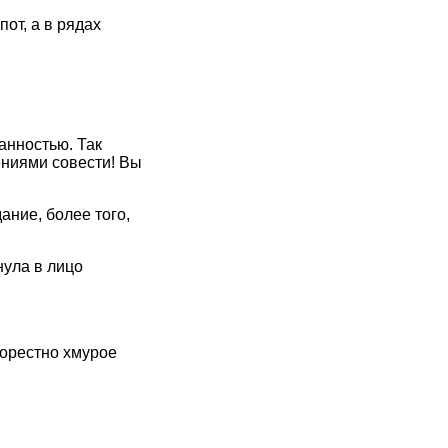
от, а в рядах
данностью. Так
ениями совести! Вы
ание, более того,
нула в лицо
горестно хмурое