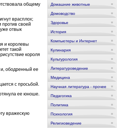
ветствовала общему
Домашние животные
Домоводство
игнут врасплох;
Здоровье
и против своей
 уже отвык
История
Компьютеры и Интернет
ля и королевы
етет такой
Кулинария
присутствие короля
Культурология
Литературоведение
е и, ободренный ее
Медицина
щается с просьбой.
Научная литература - прочее
ротянула ее юноше.
Педагогика
Политика
эту вражескую
Психология
Религиоведение