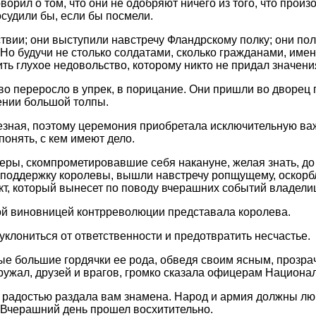
ворил о том, что они не одобряют ничего из того, что произо
осудили бы, если бы посмели.
твии; они выступили навстречу Фландрскому полку; они по
 Но будучи не столько солдатами, сколько гражданами, име
ть глухое недовольство, которому никто не придал значени
во переросло в упрек, в порицание. Они пришли во дворец
ении большой толпы.
зная, поэтому церемония приобретала исключительную важ
понять, с кем имеют дело.
еры, скомпрометировавшие себя накануне, желая знать, до
 поддержку королевы, вышли навстречу ропщущему, оскорб
т, который вынесет по поводу вчерашних событий владели
ой виновницей контрреволюции представала королева.
уклониться от ответственности и предотвратить несчастье.
мые большие гордячки ее рода, обведя своим ясным, прозр
кружал, друзей и врагов, громко сказала офицерам Национа
й радостью раздала вам знамена. Народ и армия должны люб
 Вчерашний день прошел восхитительно.