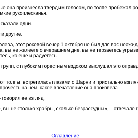
рые она произнесла твердым голосом, по толпе пробежал роп
мкие рукоплесканья.
 сказали одни.
ли другие.
ролева, этот роковой вечер 1 октября не был для вас неожи
а, вы не жалеете о вчерашнем дне, вы не терзаетесь угрыз
тесь, ко еще и радуетесь!
 групп, с глубоким горестным вздохом выслушал это оправд
от толпы, встретилась глазами с Шарни и пристально взгля
прочесть на нем, какое впечатление она произвела.
 говорил ее взгляд.
, вы не столько храбры, сколько безрассудны», – отвечало 
Оглавление