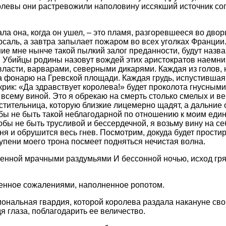
ролевы они растревожили наполовину иссякший источник со
ла она, когда он ушел, – это пламя, разгоревшееся во двор
рсаль, а завтра запылает пожаром во всех уголках Франции.
ие мне нынче такой пылкий залог преданности, будут назв
 Убийцы родины назовут вождей этих аристократов наемни
власти, варварами, северными дикарями. Каждая из голов
на фонарю на Гревской площади. Каждая грудь, испустившая
рик: «Да здравствует королева!» будет проколота гнусным
а всему виной. Это я обрекаю на смерть столько смелых и ве
тительница, которую близкие лицемерно щадят, а дальние
тобы не быть такой неблагодарной по отношению к моим ед
обы не быть трусливой и бессердечной, я возьму вину на с
еня и обрушится весь гнев. Посмотрим, докуда будет прости
тупени моего трона посмеет подняться нечистая волна.
енной мрачными раздумьями И бессонной ночью, исход гря
ченное сожалениями, наполненное ропотом.
иональная гвардия, которой королева раздала накануне сво
я глаза, поблагодарить ее величество.