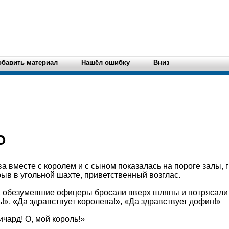
обавить материал
Нашёл ошибку
Вниз
О
ева вместе с королем и с сыном показалась на пороге залы, 
рыв в угольной шахте, приветственный возглас.
 обезумевшие офицеры бросали вверх шляпы и потрясали 
!», «Да здравствует королева!», «Да здравствует дофин!»
ичард! О, мой король!»