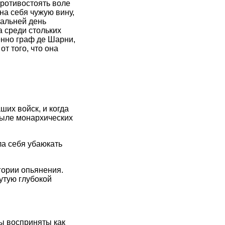
противостоять воле
на себя чужую вину,
чальней день
а среди стольких
енно граф де Шарни,
т того, что она
ших войск, и когда
пыле монархических
ла себя убаюкать
гории опьянения.
нутую глубокой
бы восприняты как