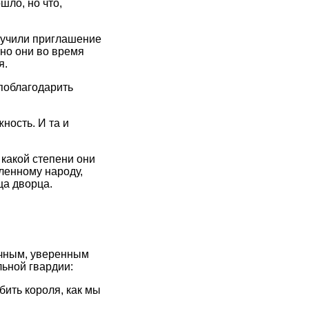
шло, но что,
лучили приглашение
нно они во время
я.
 поблагодарить
ность. И та и
 какой степени они
ленному народу,
ца дворца.
ачным, уверенным
льной гвардии:
ить короля, как мы