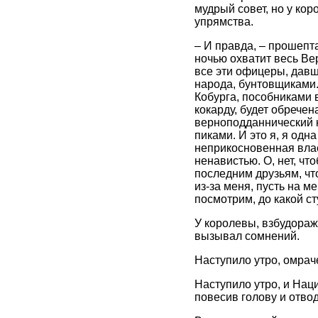
мудрый совет, но у ко
упрямства.
– И правда, – прошепта
ночью охватит весь Ве
все эти офицеры, давш
народа, бунтовщиками.
Кобурга, пособниками 
кокарду, будет обрече
верноподданнический к
пиками. И это я, я одн
неприкосновенная влас
ненавистью. О, нет, ч
последним друзьям, чт
из-за меня, пусть на м
посмотрим, до какой с
У королевы, взбудораж
вызывал сомнений.
Наступило утро, омра
Наступило утро, и Нац
повесив голову и отвод