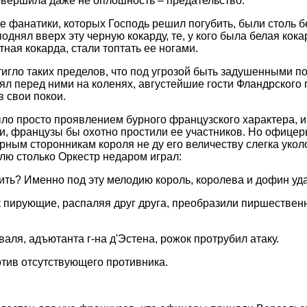
овершила даже не оплошность – предательство.
е фанатики, которых Господь решил погубить, были столь б
днял вверх эту черную кокарду, те, у кого была белая кокар
етная кокарда, стали топтать ее ногами.
тигло таких пределов, что под угрозой быть задушенными п
тоял перед ними на коленях, августейшие гости Фландрского
 свои покои.
ло просто проявлением бурного французского характера, и 
и, французы бы охотно простили ее участников. Но офицер
рным сторонникам короля не ду его величеству слегка уколо
лю столько Оркестр недаром играл:
ть? Именно под эту мелодию король, королева и дофин уд
ак пирующие, распаляя друг друга, преобразили пиршествен
аля, адъютанта г-на д'Эстена, рожок протрубил атаку.
отив отсутствующего противника.