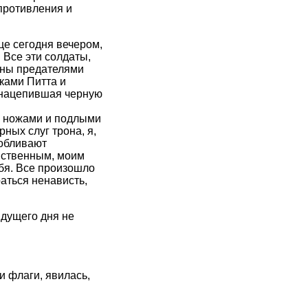
противления и
це сегодня вечером,
 Все эти солдаты,
аны предателями
ками Питта и
, нацепившая черную
и ножами и подлыми
рных слуг трона, я,
 обливают
инственным, моим
ебя. Все произошло
раться ненависть,
дущего дня не
и флаги, явилась,