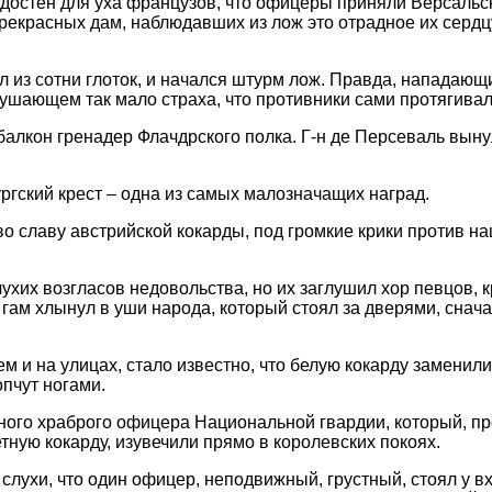
адостен для уха французов, что офицеры приняли Версаль
прекрасных дам, наблюдавших из лож это отрадное их сердц
ул из сотни глоток, и начался штурм лож. Правда, нападающ
ушающем так мало страха, что противники сами протягивал
алкон гренадер Флачдрского полка. Г-н де Персеваль выну
ргский крест – одна из самых малозначащих наград.
во славу австрийской кокарды, под громкие крики против н
ухих возгласов недовольства, но их заглушил хор певцов, к
и гам хлынул в уши народа, который стоял за дверями, снач
ем и на улицах, стало известно, что белую кокарду заменили
опчут ногами.
дного храброго офицера Национальной гвардии, который, пр
тную кокарду, изувечили прямо в королевских покоях.
слухи, что один офицер, неподвижный, грустный, стоял у в