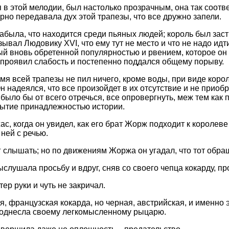
в этой мелодии, был настолько прозрачным, она так соот
рно передавала дух этой трапезы, что все дружно запели.
забыла, что находится среди пьяных людей; король был заст
ывал Людовику XVI, что ему тут не место и что не надо идт
ый вновь обретенной популярностью и рвением, которое он
н проявил слабость и постепенно поддался общему порыву.
мя всей трапезы не пил ничего, кроме воды, при виде коро
н надеялся, что все произойдет в их отсутствие и не приобр
было бы от всего отречься, все опровергнуть, меж тем как 
бытие принадлежностью истории.
ас, когда он увидел, как его брат Жорж подходит к королев
ней с речью.
г слышать; но по движениям Жоржа он угадал, что тот обра
слушала просьбу и вдруг, сняв со своего чепца кокарду, п
ер руки и чуть не закричал.
я, французская кокарда, но черная, австрийская, и именно 
поднесла своему легкомысленному рыцарю.