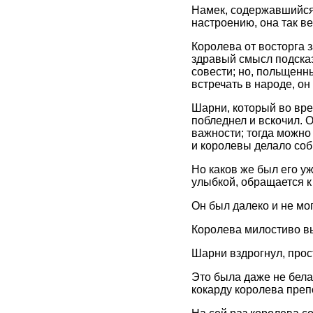
Намек, содержавшийся 
настроению, она так ве
Королева от восторга 
здравый смысл подсказ
совести; но, польщенн
встречать в народе, о
Шарни, который во вре
побледнел и вскочил. О
важности; тогда можно 
и королевы делало со
Но каков же был его уж
улыбкой, обращается к 
Он был далеко и не мо
Королева милостиво вы
Шарни вздрогнул, прост
Это была даже не бела
кокарду королева пре