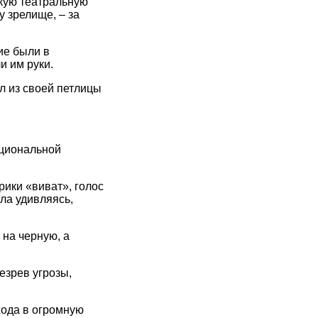
скую театральную
у зрелище, – за
ие были в
и им руки.
л из своей петлицы
ациональной
рики «виват», голос
ала удивляясь,
 на черную, а
езрев угрозы,
хода в огромную