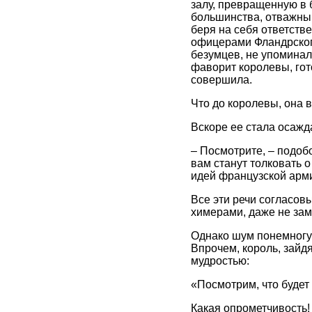
залу, превращенную в 
большинства, отважный
беря на себя ответств
офицерами Фландрского
безумцев, не упоминал
фаворит королевы, гото
совершила.
Что до королевы, она 
Вскоре ее стала осажд
– Посмотрите, – подобо
вам станут толковать 
идей французской армии
Все эти речи согласов
химерами, даже не зам
Однако шум понемногу 
Впрочем, король, зайдя
мудростью:
«Посмотрим, что будет 
Какая опрометчивость!