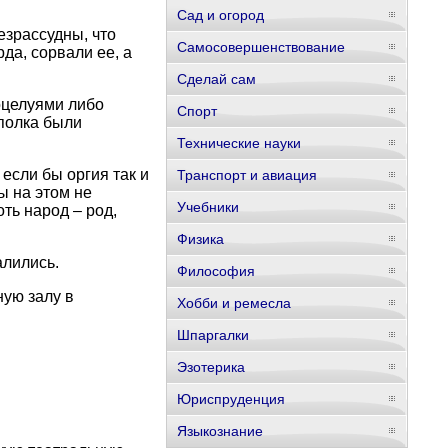
Сад и огород
езрассудны, что
Самосовершенствование
да, сорвали ее, а
Сделай сам
оцелуями либо
Спорт
 полка были
Технические науки
если бы оргия так и
Транспорт и авиация
ы на этом не
Учебники
ть народ – род,
Физика
алились.
Философия
ную залу в
Хобби и ремесла
Шпаргалки
Эзотерика
Юриспруденция
Языкознание