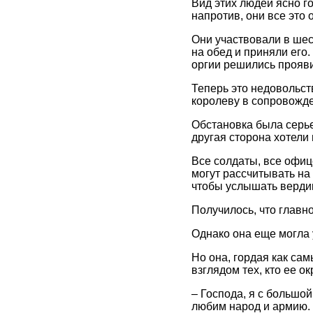
Вид этих людей ясно го
напротив, они все это 
Они участвовали в шес
на обед и приняли его.
оргии решились прояви
Теперь это недовольст
королеву в сопровожд
Обстановка была серье
другая сторона хотели 
Все солдаты, все офиц
могут рассчитывать на
чтобы услышать вердик
Получилось, что главн
Однако она еще могла 
Но она, гордая как са
взглядом тех, кто ее о
– Господа, я с большо
любим народ и армию.