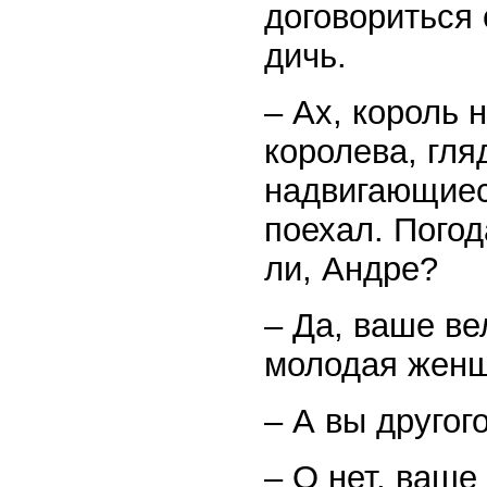
договориться 
дичь.
– Ах, король 
королева, гля
надвигающиес
поехал. Погод
ли, Андре?
– Да, ваше ве
молодая женщ
– А вы другог
– О нет, ваше