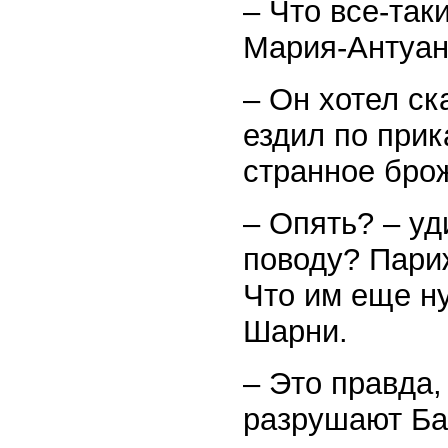
– Что все-так
Мария-Антуан
– Он хотел ск
ездил по прик
странное бро
– Опять? – уд
поводу? Пари
Что им еще н
Шарни.
– Это правда,
разрушают Бас