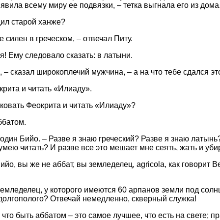
 явила всему миру ее подвязки, – тетка выгнала его из дома
дил старой ханже?
е силен в греческом, – отвечал Питу.
! Ему следовало сказать: в латыни.
, – сказал широкоплечий мужчина, – а на что тебе сдался эт
крита и читать «Илиаду».
лковать Феокрита и читать «Илиаду»?
ббатом.
подин Бийо. – Разве я знаю греческий? Разве я знаю латынь
умею читать? И разве все это мешает мне сеять, жать и уби
ийо, вы же не аббат, вы земледелец, agricola, как говорит Ве
 земледелец, у которого имеются 60 арпанов земли под солн
 долгополого? Отвечай немедленно, скверный служка!
 что быть аббатом – это самое лучшее, что есть на свете; п