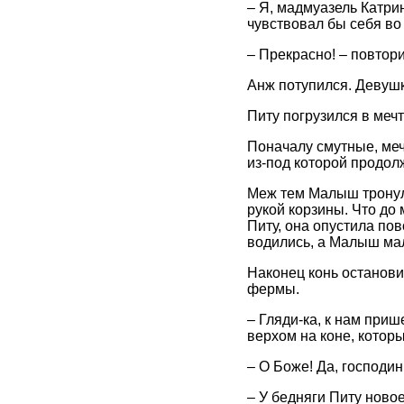
– Я, мадмуазель Катрин
чувствовал бы себя во
– Прекрасно! – повтор
Анж потупился. Девушк
Питу погрузился в мечт
Поначалу смутные, меч
из-под которой продол
Меж тем Малыш тронул
рукой корзины. Что до
Питу, она опустила пов
водились, а Малыш ма
Наконец конь останови
фермы.
– Гляди-ка, к нам при
верхом на коне, которы
– О Боже! Да, господин
– У бедняги Питу новое