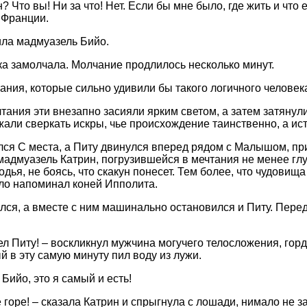
? Что вы! Ни за что! Нет. Если бы мне было, где жить и что 
 Франции.
ила мадмуазель Бийо.
а замолчала. Молчание продлилось несколько минут.
ания, которые сильно удивили бы такого логичного человека
тания эти внезапно засияли ярким светом, а затем затянул
жали сверкать искры, чье происхождение таинственно, а ист
ся С места, а Питу двинулся вперед рядом с Малышом, п
 мадмуазель Катрин, погрузившейся в мечтания не менее глу
одья, не боясь, что скакун понесет. Тем более, что чудовища
ло напоминал коней Ипполита.
лся, а вместе с ним машинально остановился и Питу. Пере
шел Питу! – воскликнул мужчина могучего телосложения, го
й в эту самую минуту пил воду из лужи.
 Бийо, это я самый и есть!
 горе! – сказала Катрин и спрыгнула с лошади, нимало не за