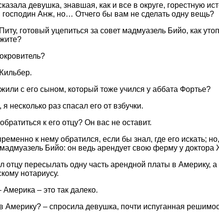
сказала девушка, знавшая, как и все в округе, горестную ис
 господин Анж, но… Отчего бы вам не сделать одну вещь?
Питу, готовый уцепиться за совет мадмуазель Бийо, как ут
ажите?
 покровитель?
 Жильбер.
ужили с его сыном, который тоже учился у аббата Фортье?
 я несколько раз спасал его от взбучки.
обратиться к его отцу? Он вас не оставит.
ременно к нему обратился, если бы знал, где его искать; но,
 мадмуазель Бийо: он ведь арендует свою ферму у доктора
ал отцу пересылать одну часть арендной платы в Америку, а
скому нотариусу.
– Америка – это так далеко.
в Америку? – спросила девушка, почти испуганная решимос