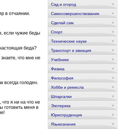
Сад и огород
р в отчаянии.
Самосовершенствование
Сделай сам
Спорт
в, если чужие беды
Технические науки
я настоящая беда?
Транспорт и авиация
знаете, что мне не
Учебники
Физика
Философия
ак всегда голоден.
Хобби и ремесла
Шпаргалки
что я ни на что не
Эзотерика
бы готовить меня в
е!
Юриспруденция
Языкознание