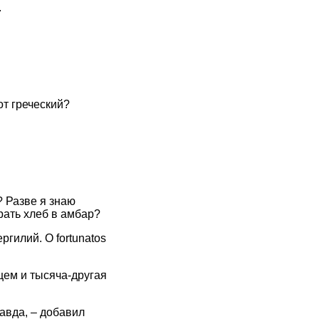
.
от греческий?
? Разве я знаю
рать хлеб в амбар?
ргилий. О fortunatos
цем и тысяча-другая
равда, – добавил