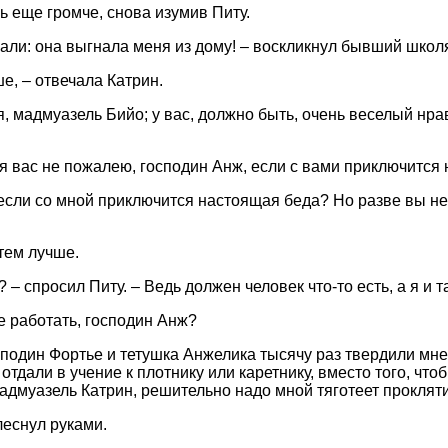
ь еще громче, снова изумив Питу.
али: она выгнала меня из дому! – воскликнул бывший школя
ше, – отвечала Катрин.
, мадмуазель Бийо; у вас, должно быть, очень веселый нра
о я вас не пожалею, господин Анж, если с вами приключитс
если со мной приключится настоящая беда? Но разве вы не 
 тем лучше.
? – спросил Питу. – Ведь должен человек что-то есть, а я и т
е работать, господин Анж?
подин Фортье и тетушка Анжелика тысячу раз твердили мне, 
 отдали в учение к плотнику или каретнику, вместо того, что
адмуазель Катрин, решительно надо мной тяготеет прокляти
леснул руками.