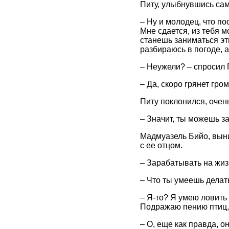
Питу, улыбнувшись сам
– Ну и молодец, что пос
Мне сдается, из тебя м
станешь заниматься э
разбираюсь в погоде, 
– Неужели? – спросил 
– Да, скоро грянет гр
Питу поклонился, очен
– Значит, ты можешь за
Мадмуазель Бийо, выни
с ее отцом.
– Зарабатывать на жизн
– Что ты умеешь делат
– Я-то? Я умею ловить 
Подражаю пению птиц,
– О, еще как правда, он