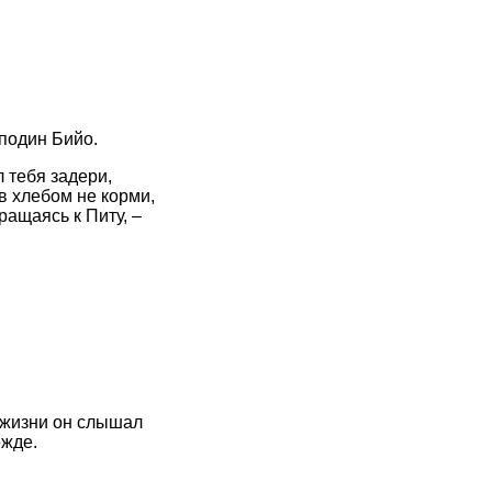
сподин Бийо.
л тебя задери,
в хлебом не корми,
ращаясь к Питу, –
в жизни он слышал
ежде.