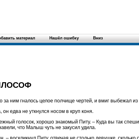
обавить материал
Нашёл ошибку
Вниз
ИЛОСОФ
о за ним гналось целое полчище чертей, и вмиг выбежал из 
 он едва не уткнулся носом в круп коня.
ежный голосок, хорошо знакомый Питу. – Куда вы так спеши
навели, что Малыш чуть не закусил удила.
н, – воскликнул Питу, отвечая не столько девушке, сколько