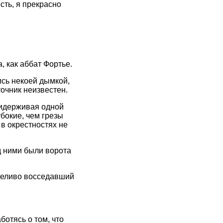
есть, я прекрасно
, как аббат Фортье.
ись некоей дымкой,
очник неизвестен.
ридерживая одной
бокие, чем грезы
 в окрестностях не
д ними были ворота
рделиво восседавший
ботясь о том, что