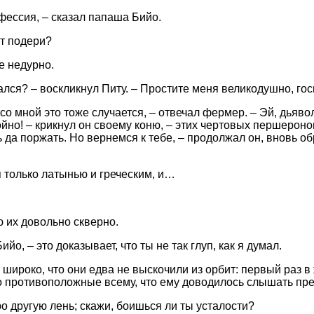
офессия, – сказал папаша Бийо.
рт подери?
е недурно.
ался? – воскликнул Питу. – Простите меня великодушно, го
 со мной это тоже случается, – отвечал фермер. – Эй, дьяво
ойно! – крикнул он своему коню, – этих чертовых першероно
 да поржать. Но вернемся к тебе, – продолжал он, вновь об
я только латынью и греческим, и…
ю их довольно скверно.
ийо, – это доказывает, что ты не так глуп, как я думал.
 широко, что они едва не выскочили из орбит: первый раз 
о противоположные всему, что ему доводилось слышать пр
о другую лень; скажи, боишься ли ты усталости?