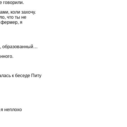
е говорили.
ами, коли захочу.
ло, что ты не
 фермер, я
ый, образованный…
нного.
лась к беседе Питу
 я неплохо