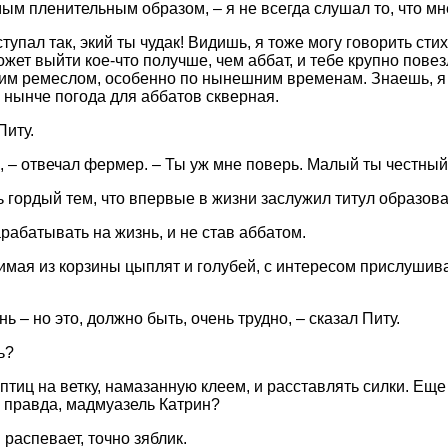
ым пленительным образом, – я не всегда слушал то, что мн
тупал так, экий ты чудак! Видишь, я тоже могу говорить стих
ожет выйти кое-что получше, чем аббат, и тебе крупно повез
тим ремеслом, особенно по нынешним временам. Знаешь, я
а нынче погода для аббатов скверная.
Питу.
ом, – отвечал фермер. – Ты уж мне поверь. Малый ты честн
ь гордый тем, что впервые в жизни заслужил титул образова
рабатывать на жизнь, и не став аббатом.
мая из корзины цыплят и голубей, с интересом прислушива
ь – но это, должно быть, очень трудно, – сказал Питу.
ь?
птиц на ветку, намазанную клеем, и расставлять силки. Еще
 правда, мадмуазель Катрин?
 распевает, точно зяблик.