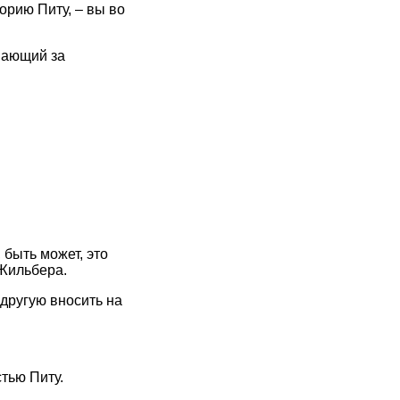
торию Питу, – вы во
опающий за
 быть может, это
 Жильбера.
 другую вносить на
тью Питу.