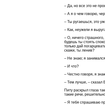
– Да, но все это не пр
– А я о чем говорю, че
– Ты ругаешься, это уж
– Как, неужели я выруг
– О, ничего страшного,
будешь ты стоять спок
только дай погарцевать
скажи, ты ленив?
– Не знаю; я занималс
– И что?
– Честно говоря, я зна
– Тем лучше, – сказал Б
Питу раскрыл глаза так
такие речи, решительн
– Я тебя спрашиваю пр