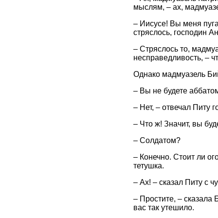
мыслям, – ах, мадмуазе
– Иисусе! Вы меня пуга
стряслось, господин А
– Стряслось то, мадму
несправедливость, – чт
Однако мадмуазель Бийо
– Вы не будете аббато
– Нет, – отвечал Питу 
– Что ж! Значит, вы бу
– Солдатом?
– Конечно. Стоит ли ог
тетушка.
– Ax! – сказал Питу с 
– Простите, – сказала 
вас так утешило.