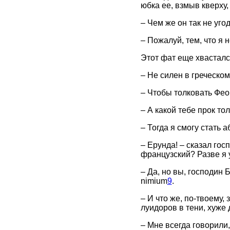
юбка ее, взмыв кверху,
– Чем же он так не уго
– Пожалуй, тем, что я н
Этот фат еще хвастался
– Не силен в греческом
– Чтобы толковать Фео
– А какой тебе прок то
– Тогда я смогу стать а
– Ерунда! – сказал гос
французский? Разве я 
– Да, но вы, господин Б
nimium
9
.
– И что же, по-твоему,
луидоров в тени, хуже
– Мне всегда говорили,