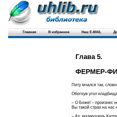
Главная
В избранное
Наш E-MAIL
Д
Глава 5.
ФЕРМЕР-Ф
Питу мчался так, словн
Обогнув угол кладбища,
– О Боже! – произнес н
Вы такой страх на нас 
– Ах, мадмуазель Катри