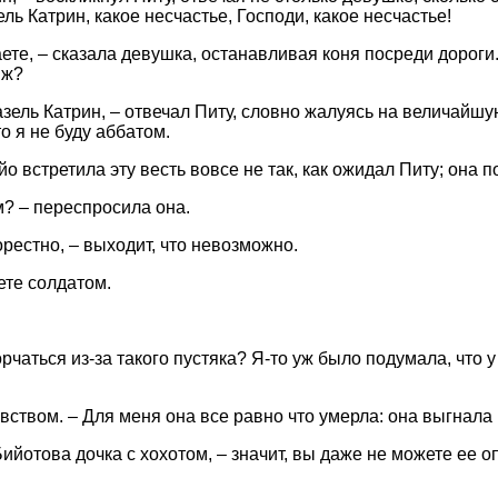
ль Катрин, какое несчастье, Господи, какое несчастье!
ете, – сказала девушка, останавливая коня посреди дороги.
нж?
азель Катрин, – отвечал Питу, словно жалуясь на величайшу
о я не буду аббатом.
 встретила эту весть вовсе не так, как ожидал Питу; она п
м? – переспросила она.
горестно, – выходит, что невозможно.
дете солдатом.
орчаться из-за такого пустяка? Я-то уж было подумала, что 
чувством. – Для меня она все равно что умерла: она выгнала 
Бийотова дочка с хохотом, – значит, вы даже не можете ее оп