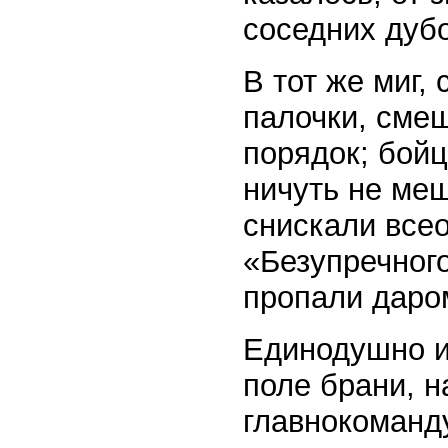
соседних дубо
В тот же миг,
палочки, сме
порядок; бойц
ничуть не ме
снискали все
«Безупречног
пропали даро
Единодушно и 
поле брани, н
главнокоман