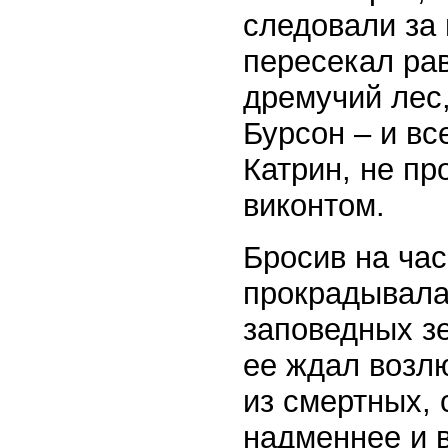
следовали за
пересекал рав
дремучий лес
Бурсон – и вс
Катрин, не пр
виконтом.
Бросив на час
прокрадывала
заповедных зе
ее ждал возл
из смертных,
надменнее и в