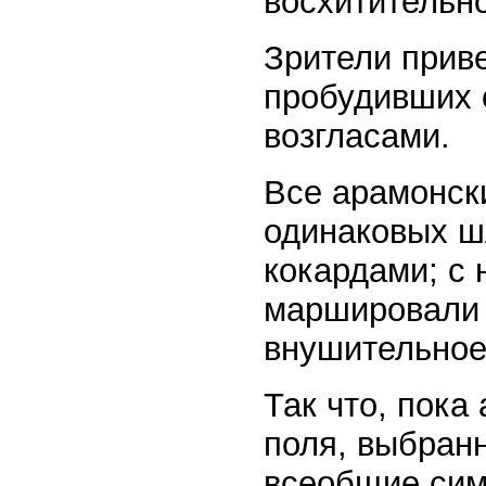
восхитительн
Зрители приве
пробудивших о
возгласами.
Все арамонск
одинаковых ш
кокардами; с
маршировали 
внушительное
Так что, пока
поля, выбранн
всеобщие сим