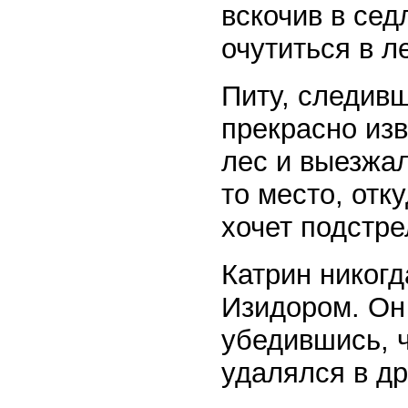
вскочив в сед
очутиться в л
Питу, следив
прекрасно изв
лес и выезжал
то место, отк
хочет подстре
Катрин никогд
Изидором. Он
убедившись, ч
удалялся в др