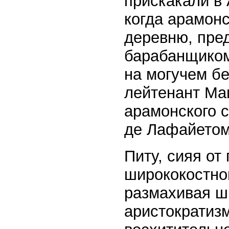
прискакали в 
когда арамон
деревню, пре
барабанщиком
на могучем бе
лейтенант Ма
арамонского с
де Лафайетом
Питу, сияя от
ширококостном
размахивая шп
аристократиз