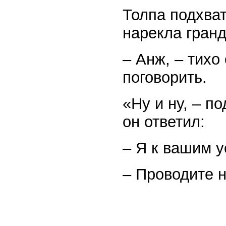
Толпа подхват
нарекла гран
– Анж, – тихо
поговорить.
«Ну и ну, – п
он ответил:
– Я к вашим у
– Проводите 