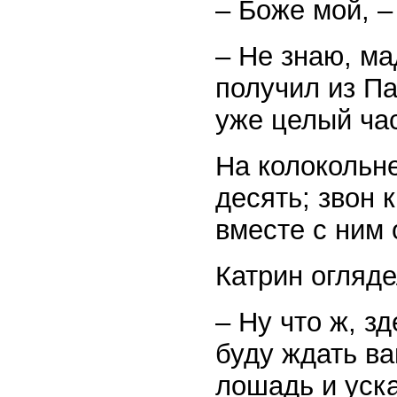
– Боже мой, –
– Не знаю, ма
получил из Па
уже целый ча
На колокольне
десять; звон 
вместе с ним 
Катрин огляде
– Ну что ж, зд
буду ждать ва
лошадь и уск