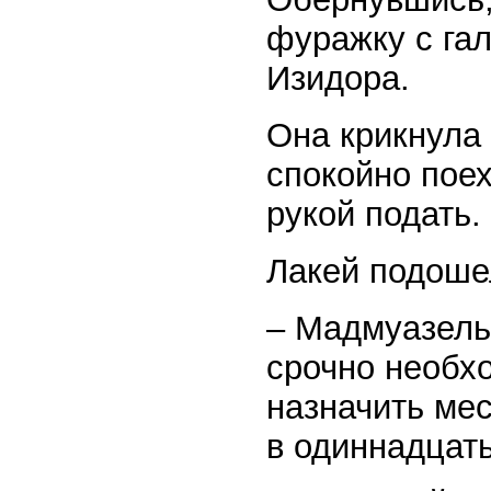
фуражку с га
Изидора.
Она крикнула 
спокойно пое
рукой подать.
Лакей подошел
– Мадмуазель,
срочно необхо
назначить мес
в одиннадцать