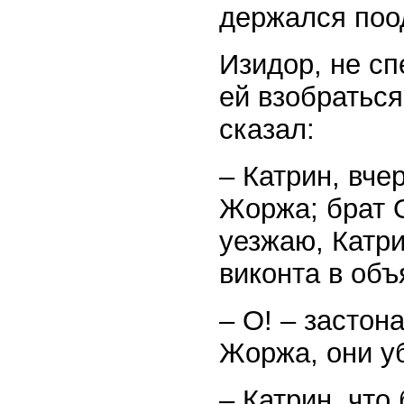
держался поо
Изидор, не сп
ей взобраться
сказал:
– Катрин, вче
Жоржа; брат О
уезжаю, Катри
виконта в объ
– О! – застон
Жоржа, они уб
– Катрин, что