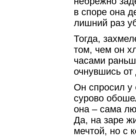
небрежно заде
в споре она д
лишний раз уб
Тогда, захмел
том, чем он 
часами раньше
очнувшись от 
Он спросил у 
сурово обоше
она – сама лю
Да, на заре ж
мечтой, но с 