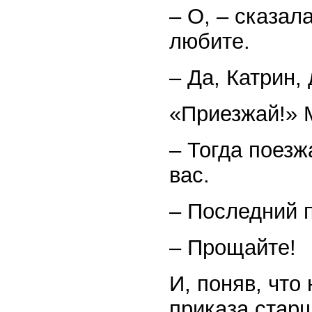
– О, – сказал
любите.
– Да, Катрин,
«Приезжай!» 
– Тогда поезж
вас.
– Последний п
– Прощайте!
И, поняв, что
приказа старш