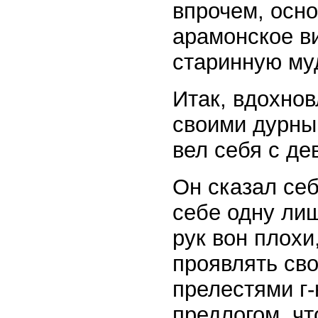
впрочем, осн
арамонское в
старинную муд
Итак, вдохно
своими дурны
вел себя с де
Он сказал себ
себе одну лиш
рук вон плохи
проявлять сво
прелестями г-
предлогом, ч