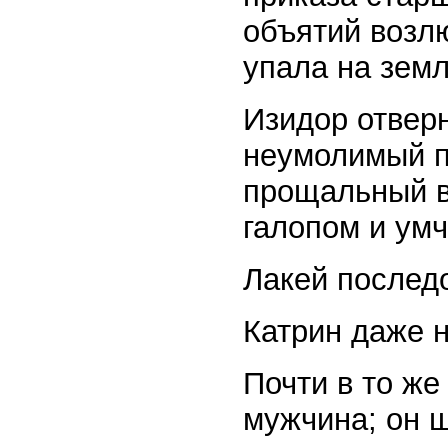
объятий возлю
упала на зем
Изидор отверн
неумолимый пр
прощальный вз
галопом и умч
Лакей последо
Катрин даже 
Почти в то же
мужчина; он 