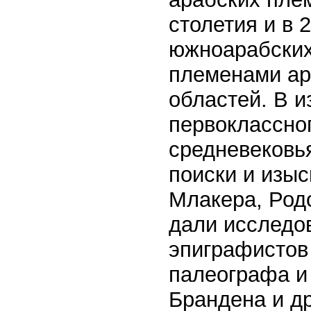
столетия и в 
южноарабских
племенами ар
областей. В и
первоклассног
средневековья
поиски и изы
Млакера, Род
дали исследо
эпиграфистов
палеографа и
Брандена и др