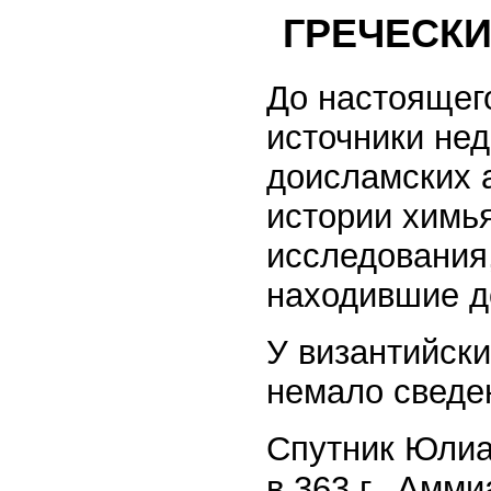
ГРЕЧЕСКИ
До настоящег
источники не
доисламских 
истории химья
исследования
находившие до
У византийски
немало сведе
Спутник Юлиа
в 363 г., Амм