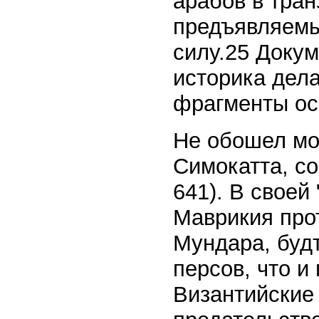
арабов в тран
предъявляемы
силу.25 Доку
историка дел
фрагменты ос
Не обошел мо
Симокатта, с
641). В своей
Маврикия прот
Мундара, буд
персов, что и
Византийские 