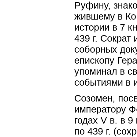
Руфину, знако
жившему в Ко
истории в 7 к
439 г. Сократ
соборных док
епископу Гер
упоминал в с
событиями в 
Созомен, пос
императору Ф
годах V в. в 
по 439 г. (со