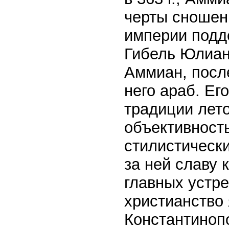
черты сношен
империи подд
Гибель Юлиана
Аммиан, после
него араб. Ег
традиции лето
объективност
стилистическ
за ней славу 
главных устр
христианство 
Константиноп