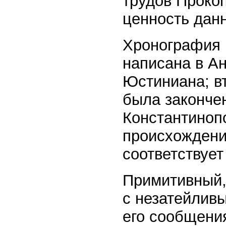
трудов Прокоп
ценность дан
Хронография 
написана в А
Юстиниана; вт
была закончен
Константинопо
происхождени
соответствует
Примитивный,
с незатейлив
его сообщени