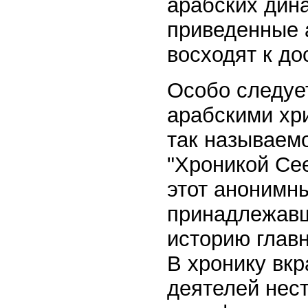
арабских дина
приведенные 
восходят к до
Особо следуе
арабскими хр
так называемо
"Хроникой Се
этот анонимн
принадлежавш
историю глав
В хронику вк
деятелей нест