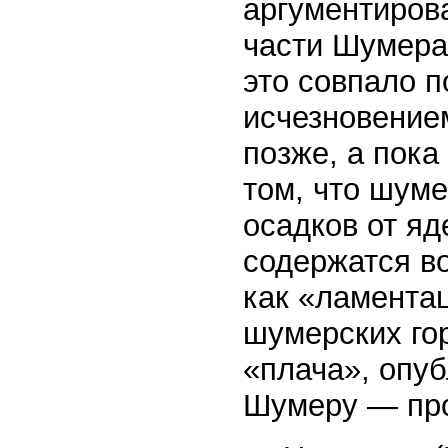
аргументирова
части Шумера
это совпало 
исчезновение
позже, а пок
том, что шум
осадков от яд
содержатся во
как «ламента
шумерских гор
«плача», опу
Шумеру — пр