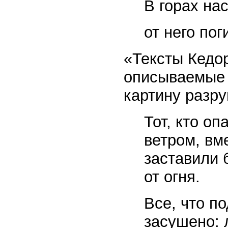
В горах нас
от него пог
«Тексты Кедо
описываемые 
картину разр
Тот, кто оп
ветром, вм
заставили 
от огня.
Все, что п
засушено: 