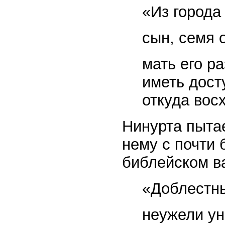
«Из города
сын, семя о
мать его р
иметь дост
откуда вос
Нинурта пытае
нему с почти 
библейском в
«Доблестн
неужели ун