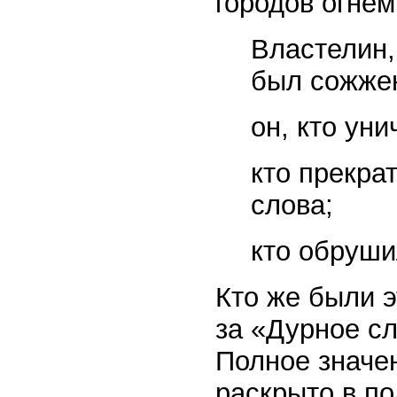
городов огнем
Властелин,
был сожжен
он, кто ун
кто прекра
слова;
кто обруши
Кто же были э
за «Дурное сл
Полное значе
раскрыто в п