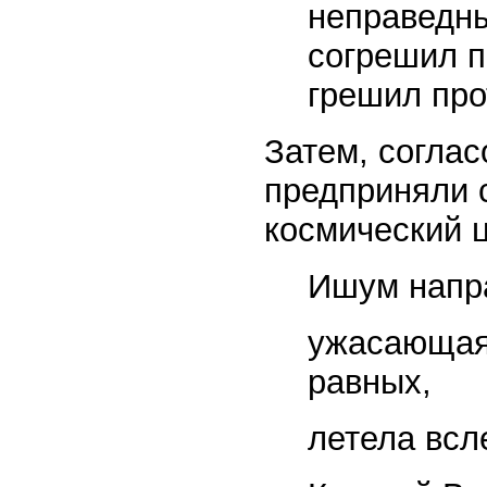
неправедны
согрешил п
грешил про
Затем, соглас
предприняли 
космический ц
Ишум напра
ужасающая
равных,
летела всл