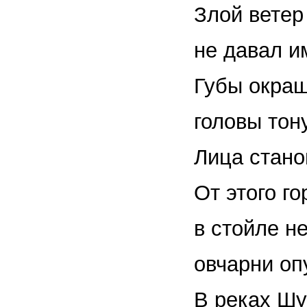
Злой ветер
не давал и
Губы окраш
головы тон
Лица стано
От этого г
в стойле н
овчарни о
В реках Шу