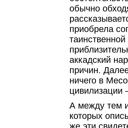
обычно обходя
рассказываетс
приобрела соп
таинственной
приблизительн
аккадский на
причин. Далее
ничего в Мес
цивилизации 
А между тем 
которых опис
же эти свидет