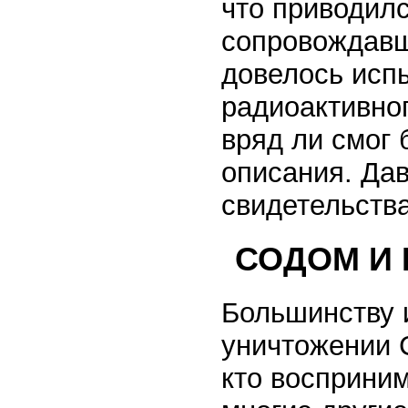
что приводилс
сопровождавш
довелось исп
радиоактивно
вряд ли смог
описания. Да
свидетельства
СОДОМ И
Большинству и
уничтожении 
кто восприним