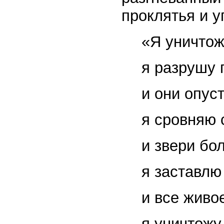
проклятья и у
«Я уничтож
я разрушу 
и они опус
я сровняю 
и звери бо
я заставлю
и все живо
я уничтожу