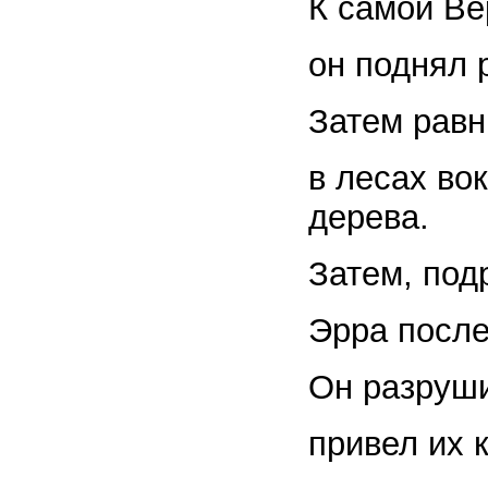
К самой Ве
он поднял 
Затем равн
в лесах вок
дерева.
Затем, под
Эрра после
Он разруши
привел их 