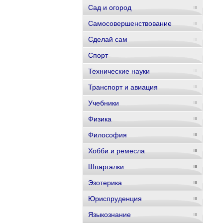
Сад и огород
Самосовершенствование
Сделай сам
Спорт
Технические науки
Транспорт и авиация
Учебники
Физика
Философия
Хобби и ремесла
Шпаргалки
Эзотерика
Юриспруденция
Языкознание