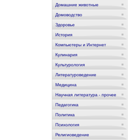
Домашние животные
Домоводство
Здоровье
История
Компьютеры и Интернет
Кулинария
Культурология
Литературоведение
Медицина
Научная литература - прочее
Педагогика
Политика
Психология
Религиоведение