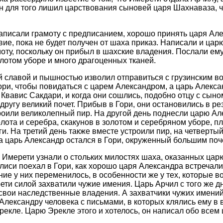
к он для того лишил царствования сыновей царя Шахнаваза, 
писали грамоту с предписанием, хорошо принять царя Але
вие, пока не будет получен от шаха приказ. Написали и цар
у, поскольку он прибыл в шахские владения. Послали ему
олотом уборе и много драгоценных тканей.
 славой и пышностью изволил отправиться с грузинским в
ори, чтобы повидаться с царем Александром, а царь Алекса
 Квавис Сакдари, и когда они сошлись, подобно отцу с сыно
другу великий почет. Прибыв в Гори, они остановились в р
троили великолепный пир. На другой день поднесли царю Ал
олота и серебра, скакунов в золотом и серебряном уборе, пл
ги. На третий день также вместе устроили пир, на четверты
 а царь Александр остался в Гори, окруженный большим поч
 Имерети узнали о стольких милостях шаха, оказанных царю
илиси поехал в Гори, как хорошо царя Александра встречали
ние у них переменилось, в особенности же у тех, которые в
ти силой захватили чужие имения. Царь Арчил с того же дн
свои наследственные владения. А захватчики чужих имений
Александру человека с письмами, в которых клялись ему в 
екле. Царю Эрекле этого и хотелось, он написал обо всем 