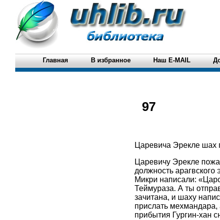
Главная
В избранное
Наш E-MAIL
Д
97
Царевича Эрекле шах 
Царевичу Эрекле пожал
должность арагвского 
Микри написали: «Цар
Теймураза. А ты отпра
зачитана, и шаху напи
прислать мехмандара, 
прибытия Гургин-хан с