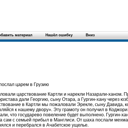
обавить материал
Нашёл ошибку
Вниз
послал царем в Грузию
овали царствование Картли и нарекли Назарали-ханом. Пр
эристава дали Георгию, сыну Отара, а Гургин-хану через ю
ствование в Картли мы пожаловали Эрекле, сыну Давида, 
вляйся к нашему двору». Эту грамоту он получил в Коджори
сали, что государево повеление будет выполнено. Гургин-ха
а сам с семьей прибыл в Манглиси. От шаха послали мехман
нялся и перебрался в Ачабетское ущелье.