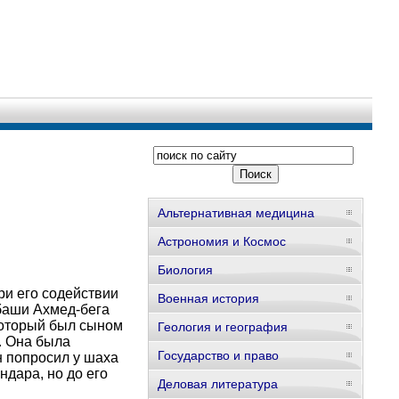
Альтернативная медицина
Астрономия и Космос
Биология
и его содействии
Военная история
збаши Ахмед-бега
который был сыном
Геология и география
. Она была
Государство и право
н попросил у шаха
дара, но до его
Деловая литература