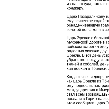
изгнан оттуда, так ка
хондкару.
Царю Назарали-хану на
ему всяческое содейст
обнадеживающую грамот
золотой пояс, коня в з
Царь Эрекле с большой
Мухранской дороге в Г
войском встретил его у
радостью оказали друг 
Эрекле. В тот день ус
убранство, посуду из з
тканей и соболей, день
хан поехал в Тбилиси,
Когда князья и дворяне
как царь Эрекле из Тб
ему поднесли, настрое
междуцарствия в Имере
стал всем возвращать 
послали в Гори к царю 
этом сообщили царю Эр