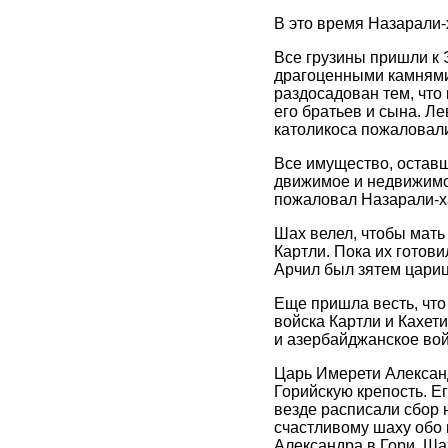
В это время Назарали-х
Все грузины пришли к 
драгоценными камнями,
раздосадован тем, что 
его братьев и сына. Ле
католикоса пожаловал
Все имущество, оставш
движимое и недвижимое
пожаловал Назарали-х
Шах велел, чтобы мать
Картли. Пока их готови
Арчил был зятем цариц
Еще пришла весть, что
войска Картли и Кахет
и азербайджанское вой
Царь Имерети Александ
Горийскую крепость. Ег
везде расписали сбор 
счастливому шаху обо 
Александра в Гори. Ша