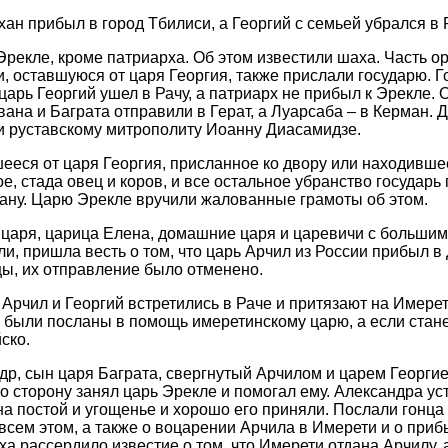
ан прибыл в город Тбилиси, а Георгий с семьей убрался в Р
Эрекле, кроме патриарха. Об этом известили шаха. Часть о
 оставшуюся от царя Георгия, также прислали государю. Г
царь Георгий ушел в Рачу, а патриарх не прибыл к Эрекле. 
вана и Баграта отправили в Герат, а Луарсаба – в Керман. 
и руставскому митрополиту Иоанну Диасамидзе.
ееся от царя Георгия, присланное ко двору или находившее
, стада овец и коров, и все остальное убранство государь
ану. Царю Эрекле вручили жалованные грамоты об этом.
 царя, царица Елена, домашние царя и царевичи с большим
ли, пришла весть о том, что царь Арчил из России прибыл в
ы, их отправление было отменено.
 Арчил и Георгий встретились в Раче и притязают на Имерет
и были посланы в помощь имеретинскому царю, а если станет
ско.
р, сын царя Баграта, свергнутый Арчилом и царем Георгие
о сторону занял царь Эрекле и помогал ему. Александра ус
на постой и угощенье и хорошо его приняли. Послали гонца
всем этом, а также о воцарении Арчила в Имерети и о приб
ха рассердило известие о том, что Имерети отдана Арчилу, 