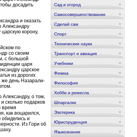
чтобы досадить
Сад и огород
Самосовершенствование
ксандра и оказать
Сделай сам
ю Александру
 царскую корону,
Спорт
Технические науки
ойском по
ндр со своим
Транспорт и авиация
м, с большой
Учебники
езиденции царя
ександру царское
Физика
атья из дорогих
й же день Назарали-
Философия
етом.
Хобби и ремесла
 Александру, о том,
 и сколько подарков
Шпаргалки
о время
Эзотерика
я, как воцарился,
 обиделись и
Юриспруденция
верности. Из Гори об
шаху.
Языкознание