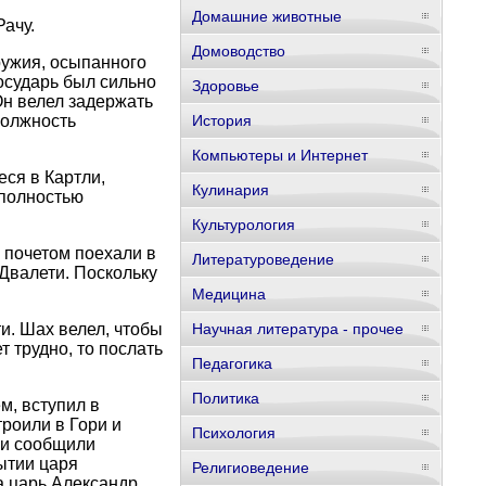
Домашние животные
ачу.
Домоводство
ружия, осыпанного
осударь был сильно
Здоровье
Он велел задержать
Должность
История
Компьютеры и Интернет
ся в Картли,
Кулинария
 полностью
Культурология
 почетом поехали в
Литературоведение
 Двалети. Поскольку
Медицина
и. Шах велел, чтобы
Научная литература - прочее
 трудно, то послать
Педагогика
Политика
м, вступил в
троили в Гори и
Психология
 и сообщили
ытии царя
Религиоведение
а царь Александр