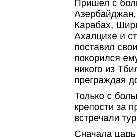
Пришел с бол
Азербайджан,
Карабах, Ширв
Ахалцихе и ст
поставил свои
покорился ему
никого из Тби
преграждая до
Только с бол
крепости за п
встречали тур
Сначала царь