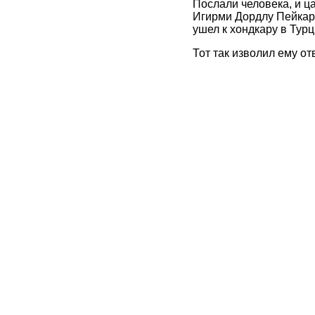
Послали человека, и ц
Игирми Дордлу Пейкар-
ушел к хондкару в Тур
Тот так изволил ему от