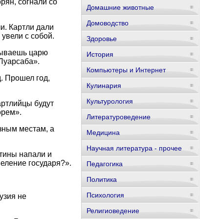
рян, согнали со
Домашние животные
Домоводство
и. Картли дали
увели с собой.
Здоровье
зываешь царю
История
 Луарсаба».
Компьютеры и Интернет
. Прошел год,
Кулинария
Культурология
артлийцы будут
орем».
Литературоведение
зным местам, а
Медицина
Научная литература - прочее
тины напали и
еление государя?».
Педагогика
Политика
Психология
узия не
Религиоведение