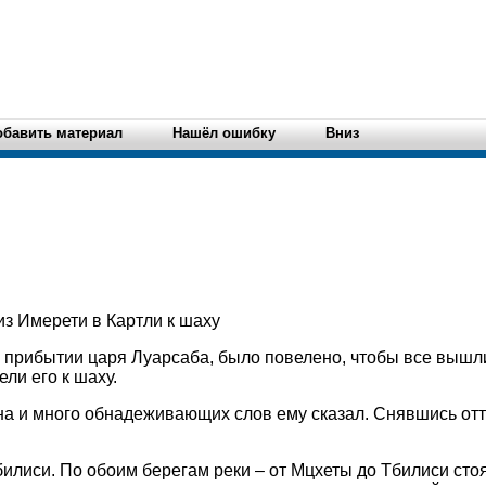
обавить материал
Нашёл ошибку
Вниз
з Имерети в Картли к шаху
 прибытии царя Луарсаба, было повелено, чтобы все вышли
ли его к шаху.
на и много обнадеживающих слов ему сказал. Снявшись от
билиси. По обоим берегам реки – от Мцхеты до Тбилиси стоя