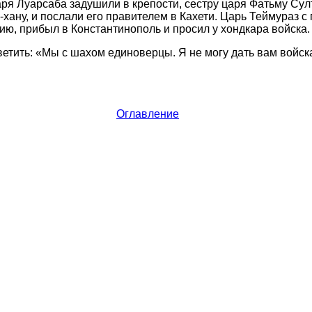
аря Луарсаба задушили в крепости, сестру царя Фатьму Сул
хану, и послали его правителем в Кахети. Царь Теймураз с
цию, прибыл в Константинополь и просил у хондкара войска.
ветить: «Мы с шахом единоверцы. Я не могу дать вам войск
Оглавление