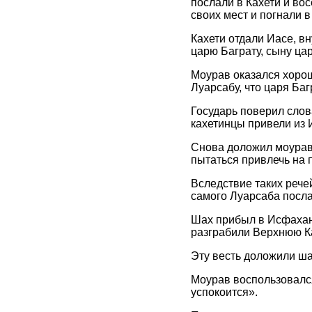
послали в Кахети и вос
своих мест и погнали 
Кахети отдали Иасе, в
царю Баграту, сыну ца
Моурав оказался хорош
Луарсабу, что царя Баг
Государь поверил слов
кахетинцы привели из 
Снова доложил моурав 
пытаться привлечь на 
Вследствие таких рече
самого Луарсаба посла
Шах прибыл в Исфахан.
разграбили Верхнюю Ка
Эту весть доложили ша
Моурав воспользовался
успокоится».