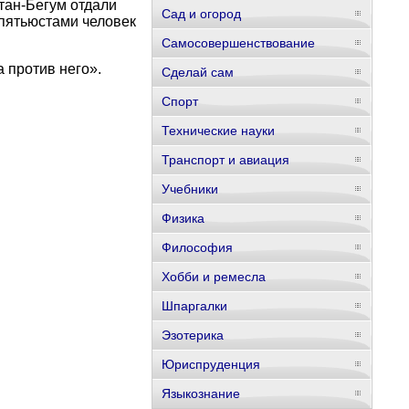
тан-Бегум отдали
Сад и огород
 пятьюстами человек
Самосовершенствование
а против него».
Сделай сам
Спорт
Технические науки
Транспорт и авиация
Учебники
Физика
Философия
Хобби и ремесла
Шпаргалки
Эзотерика
Юриспруденция
Языкознание