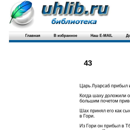
Главная
В избранное
Наш E-MAIL
Д
43
Царь Луарсаб прибыл и
Когда шаху доложили о
большим почетом приве
Шах принял его как сы
в Гори.
Из Гори он прибыл в Т