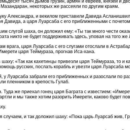
емьдесят тысяч дымов грузин, армян и евреев, князей и дво
в Мазандаран, некоторых же рассеяли по другим краям.
нуку Александра, и векилом приставили Давида Асланишвил
ря Давида, а царя Луарсаба с его приближенными с почетом 
им слугой шаха, он доложил ему: «Ты так много чести ока
рата никто не будет поддерживать здесь, уповая на того же
ам врага, царя Луарсаба с его слугами отослали в Астрабад
Имерети царя Теймураза, прогнав Иса-хана.
шаху: «Так как кахетинцы привезли царя Теймураза, то и к
помощь русских, послать корабль и увезти царя Луарсаба м
й, у Луарсаба забрали его приближенных и разослали по ра
ли пленником в крепость Гулаб.
 Туда же приехал гонец царя Баграта с известием: «Имере
ртли и мы также хотим разорить Имерети, каково будет пов
ху.
 случаем, и так доложил шаху: «Пока царь Луарсаб жив, Гр