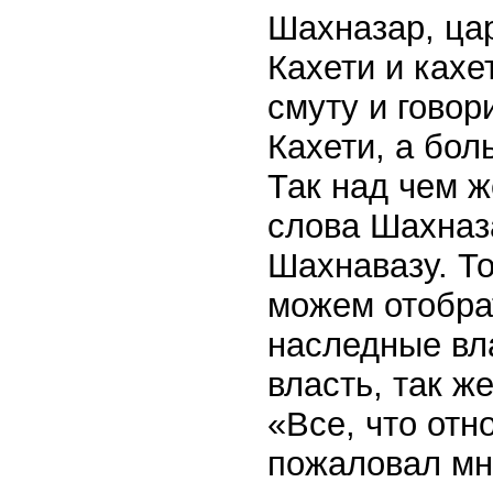
Шахназар, ца
Кахети и ках
смуту и гово
Кахети, а бол
Так над чем ж
слова Шахназ
Шахнавазу. То
можем отобрат
наследные вл
власть, так ж
«Все, что отн
пожаловал мне