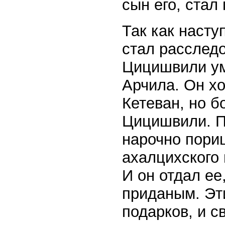
сын его, стал
Так как насту
стал расследо
Цицишвили ум
Арчила. Он хо
Кетеван, но б
Цицишвили. П
нарочно пориц
ахалцихского
И он отдал ее
приданым. Эт
подарков, и с