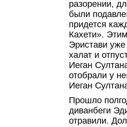
разорении, дл
были подавле
придется каж
Кахети». Эти
Эристави уже
халат и отпус
Иеган Султана
отобрали у не
Иеган Султан
Прошло полгод
диванбеги Эди
отравили. Дол