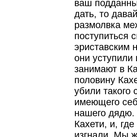
ваш подданный
дать, то дава
размолвка ме
поступиться 
эриставским н
они уступили 
занимают в Ка
половину Ках
убили такого 
имеющего себ
нашего дядю.
Кахети, и, гд
изгнали. Мы ж