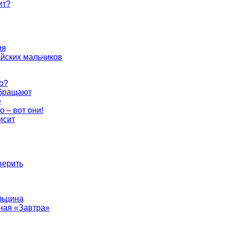
ит?
ия
йских мальчиков
о?
бращают
е
о – вот они!
исит
верить
льцина
ная «Завтра»