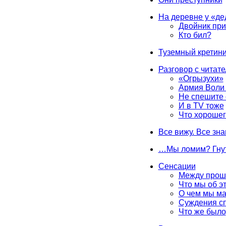
На деревне у «д
Двойник при
Кто бил?
Туземный кретин
Разговор с читат
«Огрызухи»
Армия Воли
Не спешите
И в TV тоже
Что хороше
Все вижу. Все зна
…Мы ломим? Гну
Сенсации
Между прош
Что мы об э
О чем мы ма
Суждения с
Что же было