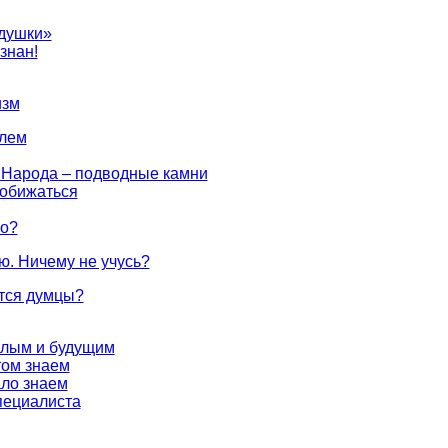
едушки»
знан!
изм
елем
 Народа – подводные камни
 обижаться
го?
ю. Ничему не учусь?
тся думцы?
лым и будущим
том знаем
ло знаем
пециалиста