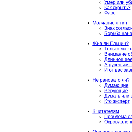
Умер или уб
Как скрыть?
Фарс
Молчание ягнят
Знак соглас
Борьба нана
Жив ли Ельцин?
Только ли эт
Внимание о
Длинношее
А рученьки-т
И от вас зав
Не рановато ли?
Думающие
Верующие
Думать или 
Кто эксперт
К читателям
Проблема е
Окровавлен
Они преступники