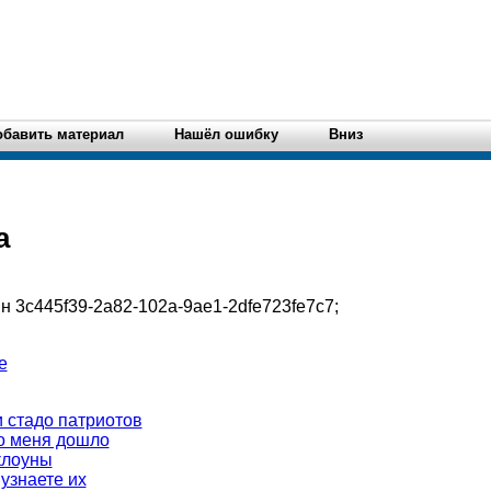
обавить материал
Нашёл ошибку
Вниз
а
ин
3c445f39-2a82-102a-9ae1-2dfe723fe7c7
;
е
 стадо патриотов
о меня дошло
 клоуны
узнаете их