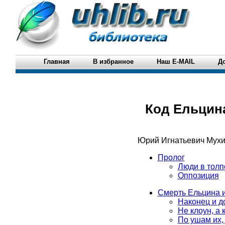
Главная
В избранное
Наш E-MAIL
Д
Код Ельцин
Юрий Игнатьевич Мух
Пролог
Люди в толп
Оппозиция
Смерть Ельцина и
Наконец и д
Не клоун, а
По ушам их, 