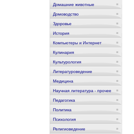
Домашние животные
Домоводство
Здоровье
История
Компьютеры и Интернет
Кулинария
Культурология
Литературоведение
Медицина
Научная литература - прочее
Педагогика
Политика
Психология
Религиоведение