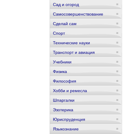
Сад и огород
Самосовершенствование
Сделай сам
Спорт
Технические науки
Транспорт и авиация
Учебники
Физика
Философия
Хобби и ремесла
Шпаргалки
Эзотерика
Юриспруденция
Языкознание