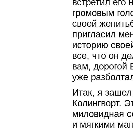
встретил его 
громовым голо
своей женитьб
пригласил мен
историю свое
все, что он д
вам, дорогой Б
уже разболта
Итак, я зашел
Колингворт. Э
миловидная с
и мягкими ма