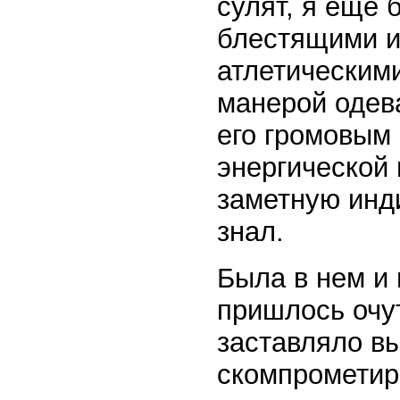
сулят, я еще 
блестящими и
атлетическими
манерой одева
его громовым 
энергической
заметную инди
знал.
Была в нем и
пришлось очут
заставляло вы
скомпрометиро