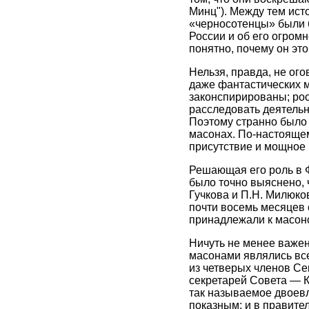
Минц"). Между тем ист
«черносотенцы» были 
России и об его огром
понятно, почему он эт
Нельзя, правда, не ог
даже фантастических 
законспирированы; рос
расследовать деятельн
Поэтому странно было
масонах. По-настоящем
присутствие и мощное 
Решающая его роль в 
было точно выяснено, 
Гучкова и П.Н. Милюко
почти восемь месяцев 
принадлежали к масонс
Ничуть не менее важен
масонами являлись все
из четверых членов Сек
секретарей Совета — К
так называемое двоевл
показным: и в правите