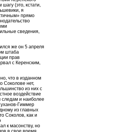
шагу (это, кстати,
ьшевики, я
актичным» прямо
онодательство
ными
вильные сведения,
ился же он 5 апреля
ом штаба
ации прав
рвал с Керенским,
но, что в изданном
о Соколове нет,
ольшинство из них с
астное воздействие
м следам и наиболее
 Суханов-Гиммер
одному из главных
о Соколов, как и
о
ал к масонству, но
лов в свое время