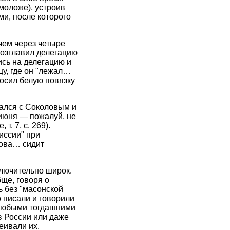
моложе), устроив
ми, после которого
 чем через четыре
возглавил делегацию
сь на делегацию и
цу, где он "лежал…
носил белую повязку
чался с Соколовым и
 июня — пожалуй, не
. 7, с. 269).
иссии" при
кова… сидит
ключительно широк.
ще, говоря о
 без "масонской
о писали и говорили
д любыми тогдашними
в России или даже
еивали их.