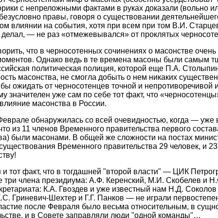
орики с непреложными фактами в руках доказали (вольно ил
безусловно правы, говоря о существовании деятельнейшег
ном влиянии на события, хотя при всем при том В.И. Старце
о делал, — не раз «отмежевывался» от проклятых черносот
оворить, что в черносотенных сочинениях о масонстве очень
моментов. Однако ведь в те времена масоны были самым 
сийская политическая полиция, которой еще П.А. Столыпин
ость масонства, не смогла добыть о нем никаких существе
 бы ожидать от черносотенцев точной и непротиворечивой
у значителен уже сам по себе тот факт, что «черносотенцы
влияние масонства в России.
Феврале обнаружилась со всей очевидностью, когда — уже
что из 11 членов Временного правительства первого состава
ва) были масонами. В общей же сложности на постах минис
существования Временного правительства 29 человек, и 23 
тву!
 и тот факт, что в тогдашней "второй власти" — ЦИК Петро
 три члена президиума: А.Ф. Керенский, М.И. Скобелев и Н.
ретариата: К.А. Гвоздев и уже известный нам Н.Д. Соколов 
.С. Гриневич-Шехтер и Г.Г. Панков — не играли первостепе
астие после Февраля было весьма относительным, в сущно
льстве, и в Совете заправляли люди "одной команды"…