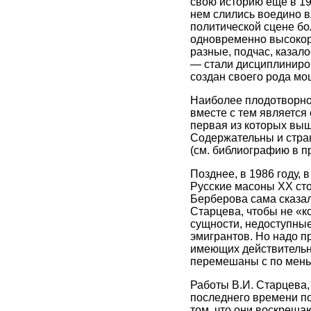
свою историю еще в 19
нем слились воедино в
политической сцене бо
одновременно высокора
разные, подчас, казал
— стали дисциплиниров
создан своего рода мо
Наиболее плодотворно 
вместе с тем является 
первая из которых выш
Содержательны и стран
(см. библиографию в п
Позднее, в 1986 году,
Русские масоны XX сто
Берберова сама сказал
Старцева, чтобы не «к
сущности, недоступные
эмигрантов. Но надо п
имеющих действительно
перемешаны с по меньш
Работы В.И. Старцева, 
последнего времени по
том, что они воскреша