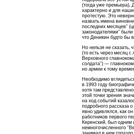
(тогда уже премьера), 
характерно и для наши
протестую. Это неверн
назвать имена виновни
последних месяцев" (ци
законодателями" были 
что Деникин будто бы в
Но нельзя не сказать,
(то есть через месяц 
Верховного главнокома
солдата") — главноко
но армии к тому време
Необходимо вглядеться
в 1993 году биографич
хотя там представлено 
этой точки зрения знач
на ход событий казало
подробного рассказа о
явно удивлялся, как о
работников первого пе
Керенский, был одним и
немногочисленного "Вер
занимал в нем гораздо 