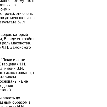
енно потому, что в
авших на
воим и
 речь), эти очень
тов до меньшевиков
езультате был
тарцев, который
, В ряде его работ,
я роль масонства.
 Л.П. Замойского
 "Люди и ложи.
Старцева (Н.Н.
а, имени В.И.
око использованы, в
материалы
 основаны на не
ведения
зано).
и вплоть до
лавным образом в
академик И.И.