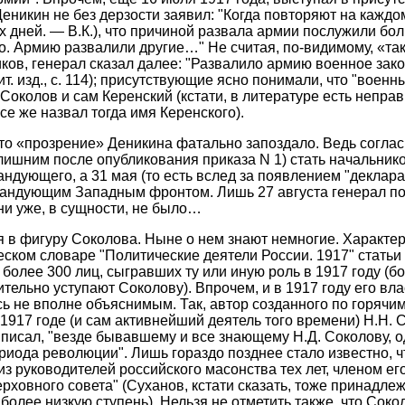
Деникин не без дерзости заявил: "Когда повторяют на каждом 
х дней. — В.К.), что причиной развала армии послужили бол
о. Армию развалили другие…" Не считая, по-видимому, «т
ков, генерал сказал далее: "Развалило армию военное зак
т. изд., с. 114); присутствующие ясно понимали, что "воен
Соколов и сам Керенский (кстати, в литературе есть непра
се же назвал тогда имя Керенского).
 что «прозрение» Деникина фатально запоздало. Ведь соглас
с лишним после опубликования приказа N 1) стать начальник
ндующего, а 31 мая (то есть вслед за появлением "деклар
мандующим Западным фронтом. Лишь 27 августа генерал по
ни уже, в сущности, не было…
 в фигуру Соколова. Ныне о нем знают немногие. Характер
еском словаре "Политические деятели России. 1917" статьи 
более 300 лиц, сыгравших ту или иную роль в 1917 году (б
ительно уступают Соколову). Впрочем, и в 1917 году его вл
сь не вполне объяснимым. Так, автор созданного по горячи
 1917 годе (и сам активнейший деятель того времени) Н.Н.
н писал, "везде бывавшему и все знающему Н.Д. Соколову, 
риода революции". Лишь гораздо позднее стало известно, чт
з руководителей российского масонства тех лет, членом ег
ховного совета" (Суханов, кстати сказать, тоже принадлеж
более низкую ступень). Нельзя не отметить также, что Соко