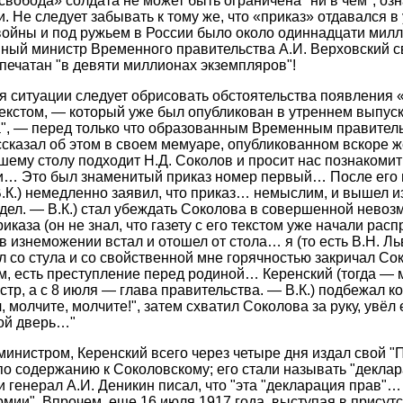
«свобода» солдата не может быть ограничена "ни в чем", о
. Не следует забывать к тому же, что «приказ» отдавался в
ойны и под ружьем в России было около одиннадцати милл
нный министр Временного правительства А.И. Верховский с
тпечатан "в девяти миллионах экземпляров"!
 ситуации следует обрисовать обстоятельства появления «
текстом, — который уже был опубликован в утреннем выпус
", — перед только что образованным Временным правитель
ссказал об этом в своем мемуаре, опубликованном вскоре же
ему столу подходит Н.Д. Соколов и просит нас познакоми
и… Это был знаменитый приказ номер первый… После его 
.К.) немедленно заявил, что приказ… немыслим, и вышел 
дел. — В.К.) стал убеждать Соколова в совершенной невоз
иказа (он не знал, что газету с его текстом уже начали расп
 изнеможении встал и отошел от стола… я (то есть В.Н. Ль
л со стула и со свойственной мне горячностью закричал Сок
м, есть преступление перед родиной… Керенский (тогда — 
р, а с 8 июля — глава правительства. — В.К.) подбежал ко
молчите, молчите!", затем схватил Соколова за руку, увёл 
бой дверь…"
министром, Керенский всего через четыре дня издал свой "
 по содержанию к Соколовскому; его стали называть "декла
и генерал А.И. Деникин писал, что "эта "декларация прав"…
рмии". Впрочем, еще 16 июля 1917 года, выступая в присут