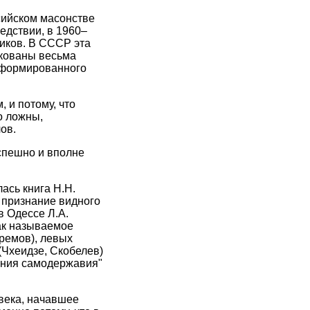
сийском масонстве
едствии, в 1960–
риков. В СССР эта
икованы весьма
нформированного
 и потому, что
о ложны,
ов.
успешно и вполне
ась книга Н.Н.
ь признание видного
в Одессе Л.А.
так называемое
ремов), левых
 (Чхеидзе, Скобелев)
ения самодержавия"
века, начавшее