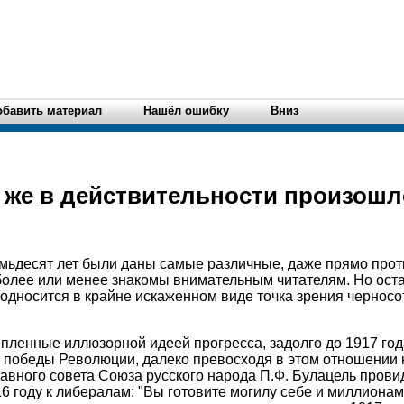
обавить материал
Нашёл ошибку
Вниз
о же в действительности произошл
семьдесят лет были даны самые различные, даже прямо пр
 более или менее знакомы внимательным читателям. Но оста
односится в крайне искаженном виде точка зрения черносот
пленные иллюзорной идеей прогресса, задолго до 1917 го
 победы Революции, далеко превосходя в этом отношении 
Главного совета Союза русского народа П.Ф. Булацель прови
6 году к либералам: "Вы готовите могилу себе и миллионам