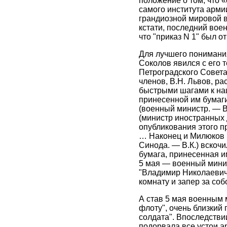
положение о том, что 
самого института армии
грандиозной мировой в
кстати, последний вое
что "приказ N 1" был о
Для лучшего понимания
Соколов явился с его 
Петроградского Совета
членов, В.Н. Львов, ра
быстрыми шагами к наш
принесенной им бумаг
(военный министр. — В
(министр иностранных 
опубликования этого пр
… Наконец и Милюков в
Синода. — В.К.) вскочи
бумага, принесенная и
5 мая — военный минист
"Владимир Николаевич, 
комнату и запер за со
А став 5 мая военным 
флоту", очень близкий
солдата". Впоследстви
подорвала все устои а