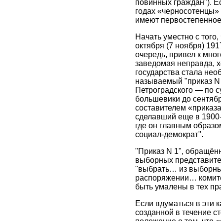
повинных граждан"). Е
годах «черносотенцы» 
имеют первостепенное
Начать уместно с того
октября (7 ноября) 191
очередь, привел к мно
заведомая неправда, х
государства стала нео
называемый "приказ N 
Петроградского — по с
большевики до сентябр
составителем «приказа
сделавший еще в 1900-
где он главным образо
социал-демократ".
"Приказ N 1", обращён
выборных представител
"выбрать… из выборных
распоряжении… комите
быть умалены в тех пра
Если вдуматься в эти 
созданной в течение с