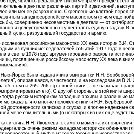
06 году, явилось решающей силой Февраля прежде всего им
лиятельные деятели различных партий и движений, выступ
лее или менее разрозненно. Скрепленные клятвой перед с
звитым западноевропейским масонством (о чем еще пойдет
ось бы, совершенно несовместимые деятели — от октябрис
анно и целеустремленно осуществлять единую задачу. В р
щный кулак, разрушивший государство и армию.
исследовал российское масонство XX века историк В.И. С
одним из лучших исследователей событий 1917 года в целом
ла в свет в 1978 году, аргументированно раскрыта истинна
ицы, посвященные российскому масонству XX века в книге
римечаниях).
 в Нью-Йорке была издана книга эмигрантки Н.Н. Берберовой
летия", опиравшаяся, в частности, и на исследования В.И. 
а об этом на 265–266 стр. своей книги — не называя, правд
омпрометировать» его). С другой стороны, в этой книге шир
 тогда русским историкам западные архивы и различные 
рямо сказать, что многие положения книги Н.Н. Берберовой
й достоверности записках и слухах, и вполне надежные с
ей мере сомнительными (о некоторых из них еще будет ска
как и книга Н.Н. Яковлева, с самого момента их появления 
двергались очень резким нападкам; историков обвиняли г
ют черносотенный миф о масонах (особенно усердствовал "