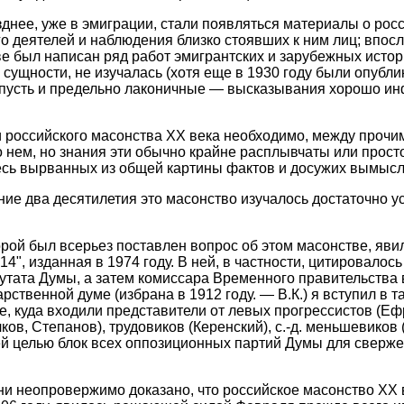
зднее, уже в эмиграции, стали появляться материалы о рос
о деятелей и наблюдения близко стоявших к ним лиц; впосл
ове был написан ряд работ эмигрантских и зарубежных исто
в сущности, не изучалась (хотя еще в 1930 году были опубл
пусть и предельно лаконичные — высказывания хорошо и
и российского масонства XX века необходимо, между прочим,
о нем, но знания эти обычно крайне расплывчаты или прост
есь вырванных из общей картины фактов и досужих вымысл
ние два десятилетия это масонство изучалось достаточно 
орой был всерьез поставлен вопрос об этом масонстве, явил
14", изданная в 1974 году. В ней, в частности, цитировалос
путата Думы, а затем комиссара Временного правительства 
арственной думе (избрана в 1912 году. — В.К.) я вступил в 
, куда входили представители от левых прогрессистов (Еф
ков, Степанов), трудовиков (Керенский), с.-д. меньшевиков
ей целью блок всех оппозиционных партий Думы для сверж
и неопровержимо доказано, что российское масонство XX 