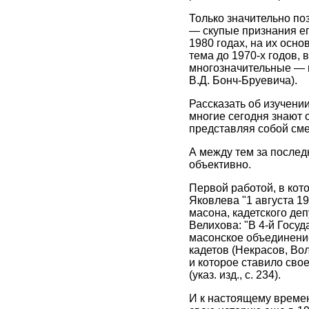
Только значительно по
— скупые признания ег
1980 годах, на их осн
тема до 1970-х годов, 
многозначительные — 
В.Д. Бонч-Бруевича).
Рассказать об изучени
многие сегодня знают 
представляя собой см
А между тем за послед
объективно.
Первой работой, в кот
Яковлева "1 августа 19
масона, кадетского де
Велихова: "В 4-й Госуд
масонское объединение
кадетов (Некрасов, Вол
и которое ставило сво
(указ. изд., с. 234).
И к настоящему времен