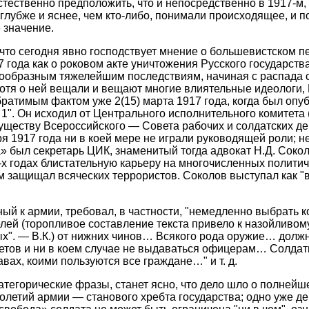
стественно предположить, что и непосредственно в 1917-м,
глубже и яснее, чем кто-либо, понимали происходящее, и п
 значение.
, что сегодня явно господствует мнение о большевистском п
7 года как о роковом акте уничтожения Русского государства
гообразным тяжелейшим последствиям, начиная с распада с
отя о ней вещали и вещают многие влиятельные идеологи, 
братимым фактом уже 2(15) марта 1917 года, когда был опуб
1". Он исходил от Центрального исполнительного комитета
уществу Всероссийского — Совета рабочих и солдатских деп
я 1917 года ни в коей мере не играли руководящей роли; 
» был секретарь ЦИК, знаменитый тогда адвокат Н.Д. Сокол
х годах блистательную карьеру на многочисленных политич
м защищал всяческих террористов. Соколов выступал как 
ный к армии, требовал, в частности, "немедленно выбрать к
ей (торопливое составление текста привело к назойливому
". — В.К.) от нижних чинов… Всякого рода оружие… должн
тов и ни в коем случае не выдаваться офицерам… Солдаты
вах, коими пользуются все граждане…" и т. д.
категорические фразы, станет ясно, что дело шло о полней
толетий армии — станового хребта государства; одно уже д