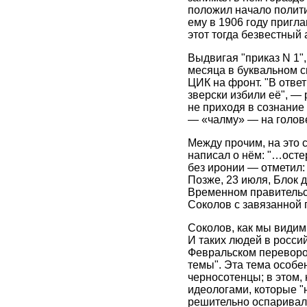
положил начало полити
ему в 1906 году пригл
этот тогда безвестный 
Выдвигая "приказ N 1",
месяца в буквальном с
ЦИК на фронт. "В отве
зверски избили её", —
не приходя в сознание 
— «чалму» — на голове" 
Между прочим, на это 
написал о нём: "…осте
без иронии — отметил: "
Позже, 23 июля, Блок 
Временном правительс
Соколов с завязанной
Соколов, как мы видим
И таких людей в росси
Февральском переворот
темы". Эта тема особе
черносотенцы; в этом,
идеологами, которые "
решительно оспаривали