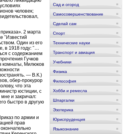
значало ликвидацию
Сад и огород
 условиях
ионов человек;
Самосовершенствование
видетельствовал,
Сделай сам
приказа». 2 марта
Спорт
ке "Известий
ством. Один из его
Технические науки
, в 1918 году: "…
Транспорт и авиация
ться с содержанием
прочтения Гучков
Учебники
из комнаты, Милюков
можности
Физика
ространять. — В.К.)
вов, обер-прокурор
Философия
олову, что эта
Хобби и ремесла
министр юстиции, с
 мне и закричал:
Шпаргалки
его быстро в другую
Эзотерика
Приказ по армии и
Юриспруденция
рацией прав
 окончательно
Языкознание
ствии Керенского