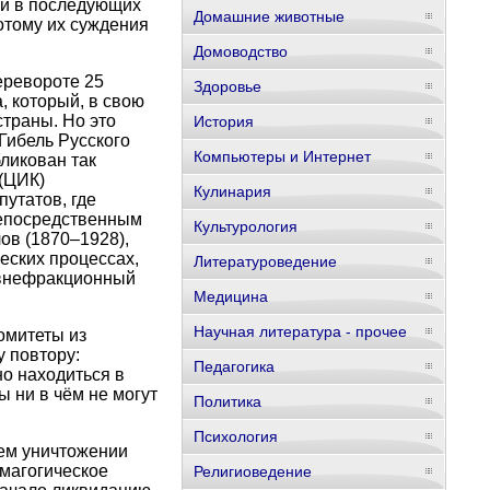
 и в последующих
Домашние животные
отому их суждения
Домоводство
еревороте 25
Здоровье
, который, в свою
траны. Но это
История
Гибель Русского
Компьютеры и Интернет
ликован так
 (ЦИК)
Кулинария
утатов, где
непосредственным
Культурология
ов (1870–1928),
еских процессах,
Литературоведение
"внефракционный
Медицина
Научная литература - прочее
омитеты из
 повтору:
Педагогика
о находиться в
 ни в чём не могут
Политика
Психология
шем уничтожении
емагогическое
Религиоведение