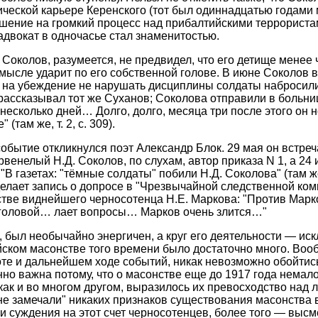
ческой карьере Керенского (тот был одиннадцатью годами 
ашение на громкий процесс над прибалтийскими террориста
адвокат в одночасье стал знаменитостью.
 Соколов, разумеется, не предвидел, что его детище менее
мысле ударит по его собственной голове. В июне Соколов 
т на убеждение не нарушать дисциплины солдаты набросили
 рассказывал тот же Суханов; Соколова отправили в больни
несколько дней… Долго, долго, месяца три после этого он 
(там же, т. 2, с. 309).
событие откликнулся поэт Александр Блок. 29 мая он встре
рвенелый Н.Д. Соколов, по слухам, автор приказа N 1, а 24
В газетах: "тёмные солдаты" побили Н.Д. Соколова" (там же, т
делает запись о допросе в "Чрезвычайной следственной ком
тве виднейшего черносотенца Н.Е. Маркова: "Против Мар
 головой… лает вопросы… Марков очень злится…"
, был необычайно энергичен, а круг его деятельности — ис
йском масонстве того времени было достаточно много. Вооб
е и дальнейшем ходе событий, никак невозможно обойтись
нно важна потому, что о масонстве еще до 1917 года немал
 как и во многом другом, выразилось их превосходство на
не замечали" никаких признаков существования масонства 
 суждения на этот счет черносотенцев, более того — высм