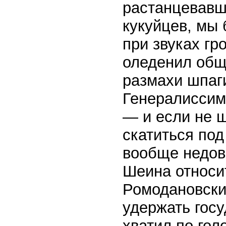
растанцевавш
кукуйцев, мы 
при звуках гр
оледенил общ
размахи шпаги
Генералиссиму
— и если не ш
скатиться под
вообще недов
Шеина относи
Ромодановски
удержать госу
хватил по гол