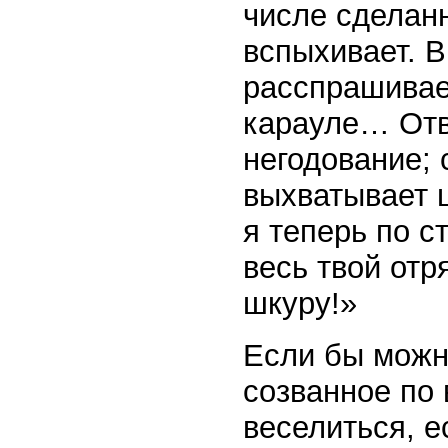
числе сделан
вспыхивает. В
расспрашивае
карауле… Отв
негодование;
выхватывает ш
я теперь по с
весь твой отр
шкуру!»
Если бы можн
созванное по 
веселиться, е