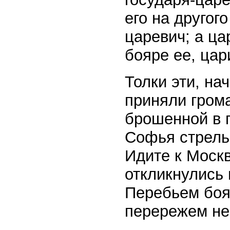
его на другог
царевич; а ца
бояре ее, ца
Толки эти, на
приняли гром
брошенной в 
Софья стрель
Идите к Моск
откликнулись 
Перебьем боя
перережем не