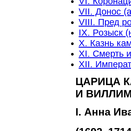
VI. Коронац
VII. Донос 
VIII. Пред 
IX. Розыск (
X. Казнь ка
XI. Смерть 
XII. Импера
ЦАРИЦА К
И ВИЛЛИ
I. Анна И