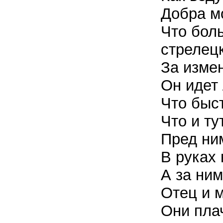
Добра м
Что бол
стрелецк
За измен
Он идет
Что быс
Что и ту
Пред ним
В руках 
А за ним
Отец и м
Они плач