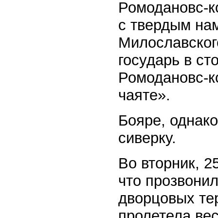
Ромодановс-к
с твердым на
Милославског
государь в ст
Ромодановс-ко
чаяте».
Бояре, однако
сиверку.
Во вторник, 2
что прозвонил
дворцовых те
пролетела вес