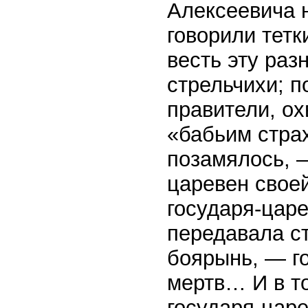
Алексеевича 
говорили тетк
весть эту раз
стрельчихи; п
правители, о
«бабьим страх
позамялось, 
царевен свое
государя-цар
передавала с
боярынь, — г
мертв… И в то
государя-царе