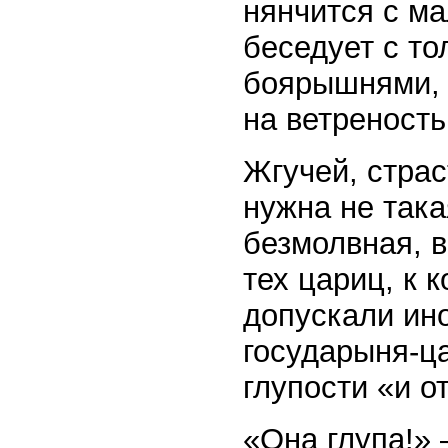
нянчится с ма
беседует с то
боярышнями, 
на ветреность
Жгучей, стра
нужна не так
безмолвная, 
тех цариц, к 
допускали ино
государыня-ц
глупости «и о
«Она глупа!» 