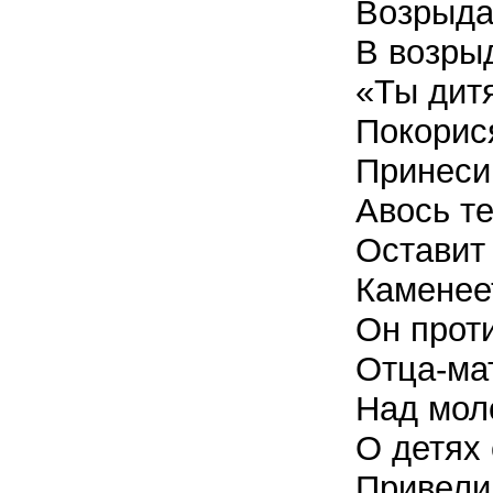
Возрыда
В возры
«Ты дит
Покорис
Принеси
Авось те
Оставит 
Каменее
Он проти
Отца-ма
Над мол
О детях 
Привели