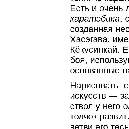
Есть и очень
каратэбика
, 
созданная нес
Хасэгава, им
Кёкусинкай. 
боя, использ
основанные на
Нарисовать г
искусств — за
ствол у него 
толчок развит
ветви его тес