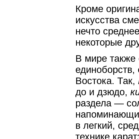
Кроме оригин
искусства с
нечто средне
некоторые дру
В мире также 
единоборств,
Востока. Так,
до и дзюдо,
к
раздела — со
напоминающие
в легкий, сре
технике карат