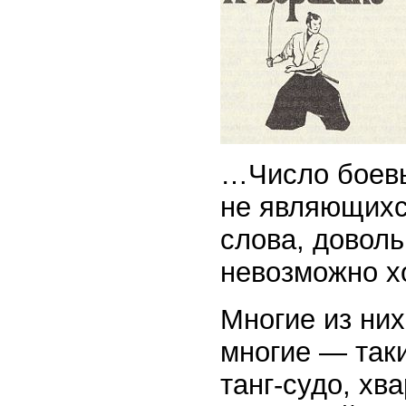
…Число боевы
не являющихс
слова, доволь
невозможно хо
Многие из них
многие — таки
танг-судо, хв