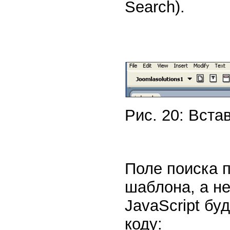
Search).
Рис. 20: Вста
Поле поиска 
шаблона, а н
JavaScript б
коду: