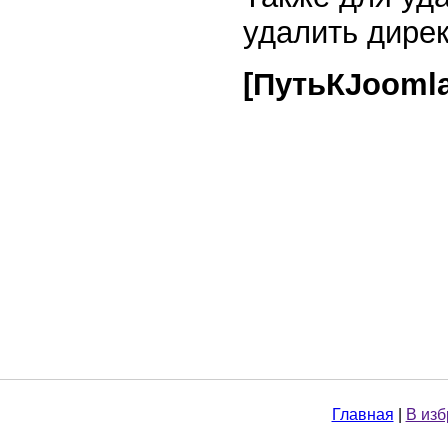
удалить дире
[ПутьКJoomla
Главная
|
В из