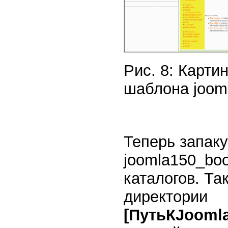
Рис. 8: Карти
шаблона joom
Теперь запак
joomla150_bo
каталогов. Та
директории
[ПутьКJoomla