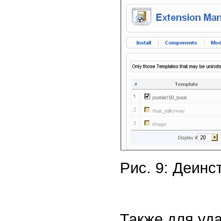
Рис. 9: Деин
Также для уд