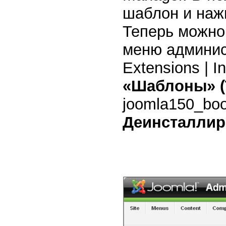
шаблон и нажм
Теперь можно
меню админис
Extensions | I
«Шаблоны» (
joomla150_bo
Деинсталлиро