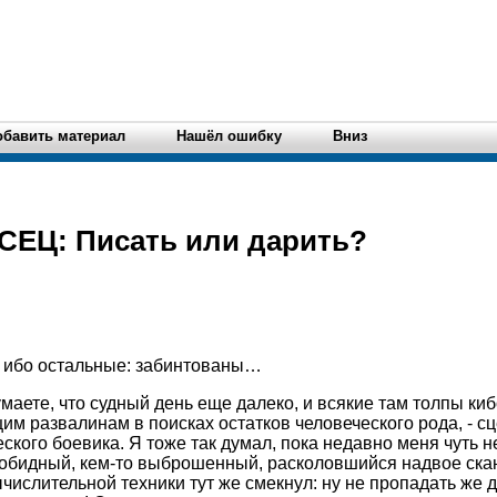
обавить материал
Нашёл ошибку
Вниз
Ц: Писать или дарить?
 ибо остальные: забинтованы…
маете, что судный день еще далеко, и всякие там толпы киб
м развалинам в поисках остатков человеческого рода, - с
ского боевика. Я тоже так думал, пока недавно меня чуть н
зобидный, кем-то выброшенный, расколовшийся надвое скан
числительной техники тут же смекнул: ну не пропадать же д