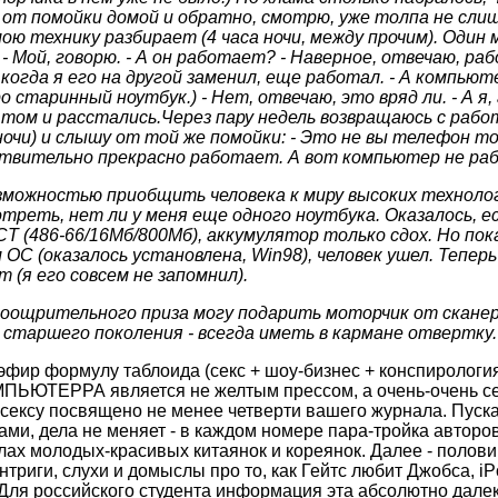
л от помойки домой и обратно, смотрю, уже толпа не сли
ю технику разбирает (4 часа ночи, между прочим). Один 
 Мой, говорю. - А он работает? - Наверное, отвечаю, ра
 когда я его на другой заменил, еще работал. - А компьют
 старинный ноутбук.) - Нет, отвечаю, это вряд ли. - А я,
 том и расстались.Через пару недель возвращаюсь с рабо
ночи) и слышу от той же помойки: - Это не вы телефон то
йствительно прекрасно работает. А вот компьютер не р
зможностью приобщить человека к миру высоких техноло
треть, нет ли у меня еще одного ноутбука. Оказалось, ес
30CT (486-66/16Мб/800Мб), аккумулятор только сдох. Но пок
 ОС (оказалось установлена, Win98), человек ушел. Теперь 
т (я его совсем не запомнил).
поощрительного приза могу подарить моторчик от скане
старшего поколения - всегда иметь в кармане отвертку.
эфир формулу таблоида (секс + шоу-бизнес + конспирология)
МПЬЮТЕРРА является не желтым прессом, а очень-очень с
сексу посвящено не менее четверти вашего журнала. Пускай
ами, дела не меняет - в каждом номере пара-тройка авторо
лах молодых-красивых китаянок и кореянок. Далее - полови
триги, слухи и домыслы про то, как Гейтс любит Джобса, iP
я российского студента информация эта абсолютно далека