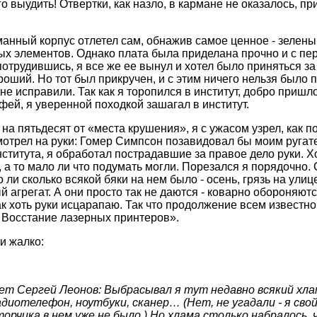
о выудить! Отвертки, как назло, в кармане не оказалось, п
нный корпус отлетел сам, обнажив самое ценное - зеленый
 элементов. Однако плата была приделана прочно и с пер
отрудившись, я все же ее вынул и хотел было приняться за 
оший. Но тот был прикручен, и с этим ничего нельзя было 
не исправили. Так как я торопился в институт, добро пришло
фей, я уверенной походкой зашагал в институт.
на пятьдесят от «места крушения», я с ужасом узрел, как по
мотрел на руки: Гомер Симпсон позавидовал бы моим ругат
ститута, я обработал пострадавшие за правое дело руки. Х
а то мало ли что подумать могли. Порезался я порядочно. 
 ли сколько всякой бяки на нем было - осень, грязь на улице
 агрегат. А они просто так не даются - коварно обороняютс
так хоть руки исцарапаю. Так что продолжение всем известн
 Восстание лазерных принтеров».
ки жалко:
 Сергей Леонов: Выбрасывал я тут недавно всякий хлам
иотелефон, ноутбуки, сканер… (Нет, не угадали - я свой
орчика в нем уже не было.) Но хлама столько набралось, ч