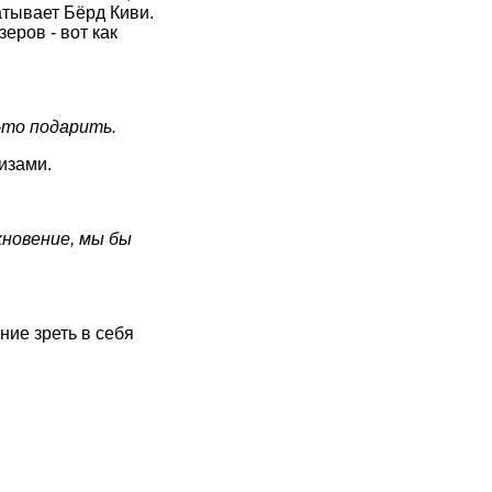
атывает Бёрд Киви.
еров - вот как
-то подарить.
изами.
хновение, мы бы
ние зреть в себя