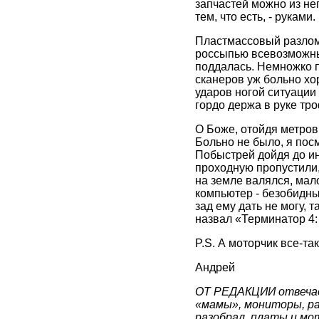
запчастей можно из нег
тем, что есть, - руками.
Пластмассовый разлома
россыпью всевозможных
поддалась. Немножко п
сканеров уж больно хор
ударов ногой ситуации 
гордо держа в руке тро
О Боже, отойдя метров 
Больно не было, я пос
Побыстрей дойдя до ин
проходную пропустили, 
на земле валялся, мало
компьютер - безобидный
зад ему дать не могу, 
назвал «Терминатор 4:
P.S. А моторчик все-та
Андрей
ОТ РЕДАКЦИИ отвечает
«мамы», мониторы, рад
разобрал, платы и мот