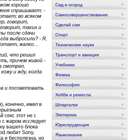
шком хорошо
Сад и огород
меня спрашивает: -
Самосовершенствование
ботает; во всяком
ер, говорит,
Сделай сам
 говорит, таких и
ты после сдачи
Спорт
гда выбросили? - Я,
аботает, жалко…
Технические науки
гий, что решил
Транспорт и авиация
ть, причем живой -
Учебники
а смотрел,
хожу и жду, когда
Физика
Философия
ра и посоветовать
Хобби и ремесла
, конечно, имел в
Шпаргалки
ерьезным
Эзотерика
 секс этот не с
в с жаром исследует
Юриспруденция
ну вашего блока
od любит Sony,
Языкознание
 и бесполезна, но