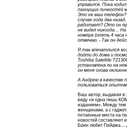
управился. Пока ходи
пахнущих личностей мо
Это не ваш телефон? -
случае года два назад,
работает? (Это он про
не видел никогда… На
номера (опять 4 часа 
отвечаю. - Так он де
Я так впечатлился во
дойти до дома и посмо
Toshiba Satellite T21
установлена ли на нем
он меня снова окликне
А Андрею в качестве 
пользоваться опытом 
Ваш автор, выдавая в 
виду «и одна лишь КО
изданием». Между тем 
женщинами, а с гаджет
потаенные места на те
новостей составляют ин
Брин любит Пейджа… Дл