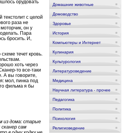
ришлось орудовать
Домашние животные
Домоводство
 текстолит с целой
вого раза не
Здоровье
моторчик, он у
поделать. Пара
История
сь бросить. И,
Компьютеры и Интернет
Кулинария
 схеме течет кровь.
ельствам.
Культурология
орошо хоть через
Сканер-то все-таки
Литературоведение
. А вы говорите,
я: мол, пинка под
Медицина
ого фильма я бы
Научная литература - прочее
Педагогика
Политика
Психология
 из дома: старые
 сканер сам
Религиоведение
то в одну ходку не