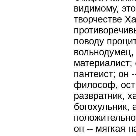
видимому, это
творчестве Х
противоречивы
поводу процит
вольнодумец, 
материалист; 
пантеист; он 
философ, остр
развратник, х
богохульник,
положительной
он -- мягкая 