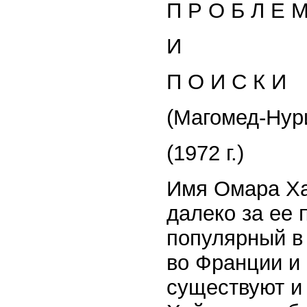
П Р О Б Л Е 
И
П О И С К И
(Магомед-Нур
(1972 г.)
Имя Омара Ха
далеко за ее 
популярный в
во Франции и
существуют и 