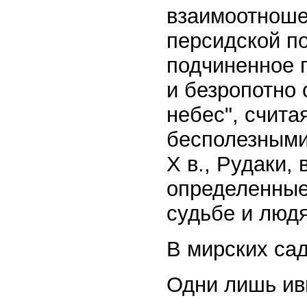
взаимоотноше
персидской по
подчиненное п
и безропотно 
небес", счита
бесполезными
Х в., Рудаки,
определенные
судьбе и людя
В мирских сад
Одни лишь ивы