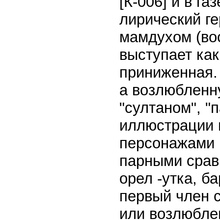
[К-006] и в га
лирический ге
мамдухом (во
выступает как
приниженная. 
а возлюбленну
"султаном", 
иллюстрации 
персонажами п
парными сравн
орел -утка, ба
первый член 
или возлюблен