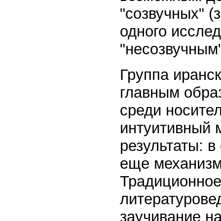
"созвучных" (
одного иссле
"несозвучным"
Группа иранс
главным образ
среди носител
интуитивный 
результаты: в
еще механизм
Традиционное
литературовед
заучивание на