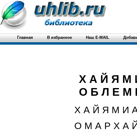
Главная
В избранное
Наш E-MAIL
Добави
Х А Й Я М 
О Б Л Е М 
Х А Й Я М И 
О М А Р Х А 