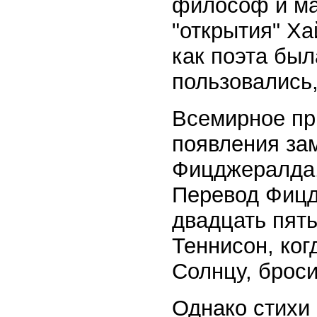
философ и мат
"открытия" Х
как поэта был
пользовались
Всемирное пр
появления за
Фицджералда,
Перевод Фицд
двадцать пять
Теннисон, ког
Солнцу, броси
Однако стихи