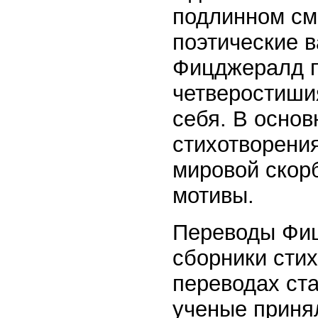
подлинном см
поэтические 
Фицджералд п
четверостишия
себя. В основ
стихотворени
мировой скорб
мотивы.
Переводы Фиц
сборники сти
переводах ста
ученые принял