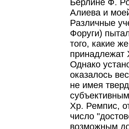
Берлине Ф. Ро
Алиева и моей
Различные уче
Форуги) пыта
того, какие ж
принадлежат Х
Однако устан
оказалось ве
не имея тверд
субъективным
Хр. Ремпис, о
число "достов
возможным до