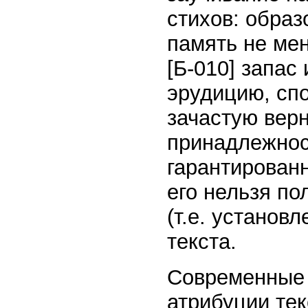
стихов: образ
память не мен
[Б-010] запа
эрудицию, спо
зачастую вер
принадлежност
гарантированн
его нельзя по
(т.е. установ
текста.
Современные 
атрибуции тек