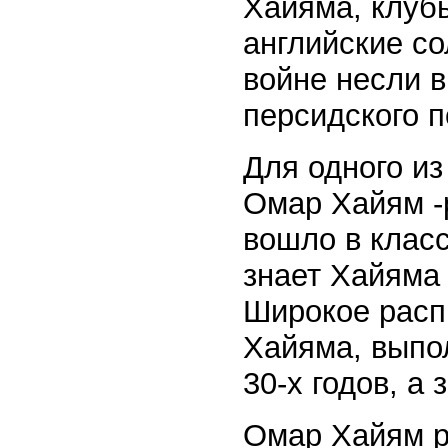
Хайяма, клуб
английские со
войне несли в
персидского п
Для одного из
Омар Хайям -р
вошло в класс
знает Хайяма 
Широкое расп
Хайяма, выпол
30-х годов, а
Омар Хайям ро