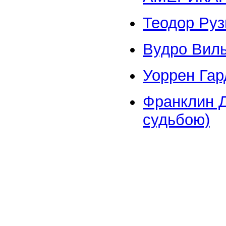
Теодор Рузв
Вудро Виль
Уоррен Гар
Франклин Д
судьбою)