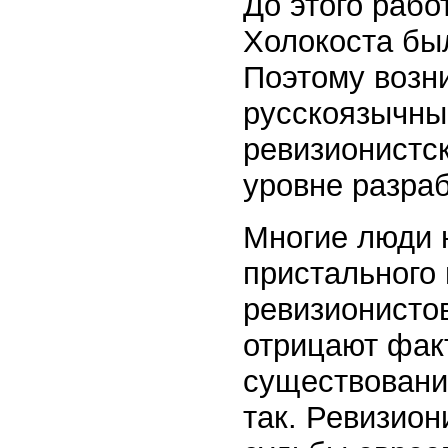
До этого рабо
Холокоста был
Поэтому возн
русскоязычным
ревизионистс
уровне разраб
Многие люди н
пристального
ревизионистов
отрицают фак
существовани
так. Ревизион