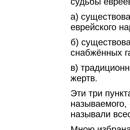
судьбы еврее
а) существов
еврейского на
б) существов
снабжённых г
в) традицион
жертв.
Эти три пунк
называемого,
называли все
Мною избрана