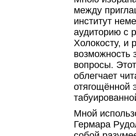
между пригл
институт нем
аудиторию с 
Холокосту, и 
возможность 
вопросы. Это
облегчает чи
отягощённой 
табуированно
Мной использо
Гермара Рудо
собой разумее