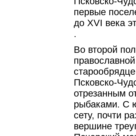
Псковско-Чуд
первые поселе
до XVI века э
.
Во второй пол
православной
старообрядце
Псковско-Чудс
отрезанным о
рыбаками. С 
сету, почти р
вершине треу