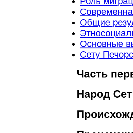
Роль миграц
Современная
Общие резул
Этносоциаль
Основные в
Сету Печорс
Часть пер
Народ Сет
Происхожд