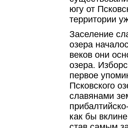
югу от Псковс
территории у
Заселение сл
озера началос
веков они осн
озера. Изборс
первое упомин
Псковского оз
славянами зе
прибалтийско
как бы вклин
став самым з