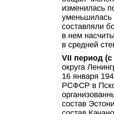
изменилась по
уменьшилась д
составляли бо
в нем насчит
в средней ст
VII период (с
округа Ленинг
16 января 19
РСФСР в Пско
организованны
состав Эстони
состав Качано