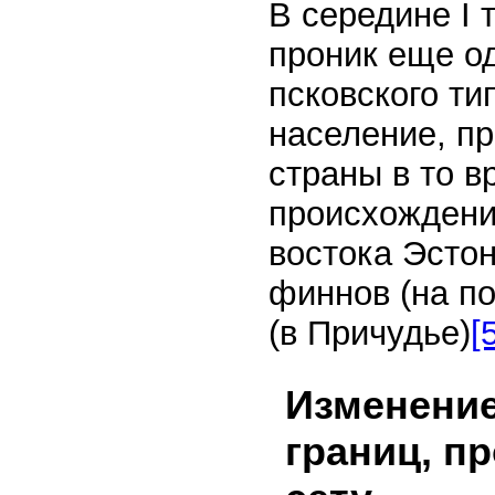
В середине I 
проник еще о
псковского ти
население, пр
страны в то в
происхожден
востока Эсто
финнов (на по
(в Причудье)
[
Изменение
границ, п