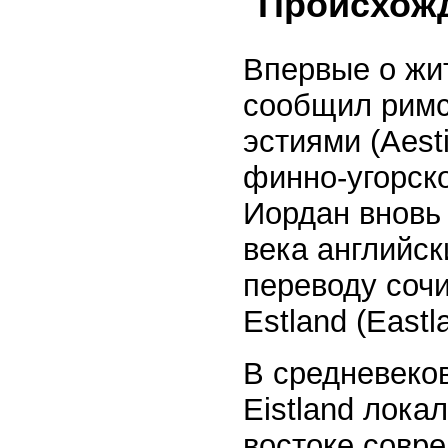
Происхожд
Впервые о жи
сообщил римск
эстиями (Aest
финно-угорско
Иордан вновь 
века английс
переводу соч
Estland (East
В средневеко
Eistland лока
востоке совре