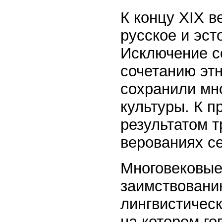
К концу XIX в
русское и эст
Исключение с
сочетанию эт
сохранили мн
культуры. К п
результатом т
верованиях с
Многовековые 
заимствованию
лингвистическ
на котором го