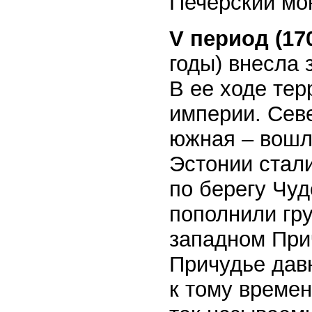
Печерский мо
V период (170
годы) внесла 
В ее ходе тер
империи. Сев
южная – вошл
Эстонии стал
по берегу Чуд
пополнили гр
западном Прич
Причудье дав
к тому времен