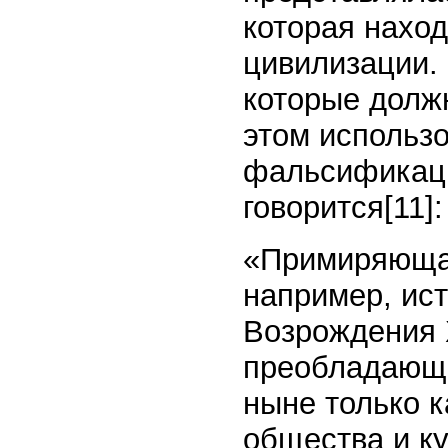
которая нахо
цивилизации. 
которые долж
этом использ
фальсификаци
говорится[11]:
«Примиряющая
например, ис
Возрождения X
преобладающе
ныне только к
общества и ку