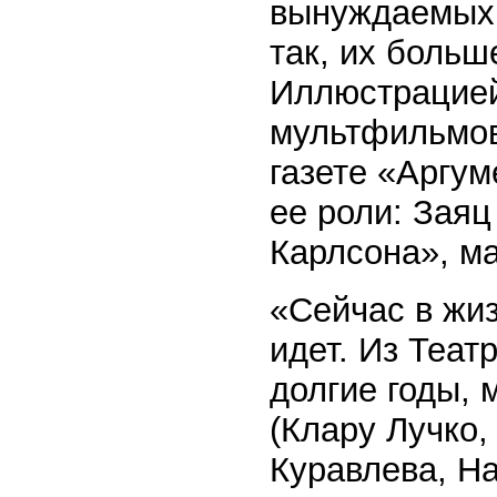
вынуждаемых 
так, их больш
Иллюстрацией
мультфильмов
газете «Аргум
ее роли: Зая
Карлсона», ма
«Сейчас в жиз
идет. Из Теат
долгие годы, 
(Клару Лучко,
Куравлева, Н