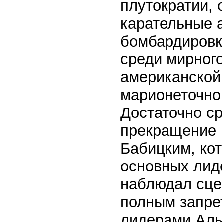
плутократии,
карательные 
бомбардировк
среди мирног
американской
марионеточног
Достаточно с
прекращение 
Бабицким, ко
основных лид
наблюдал сцен
полным запре
лидерами Аль