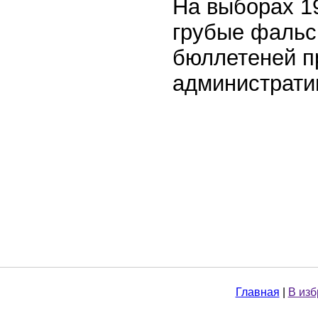
На выборах 19
грубые фальс
бюллетеней п
администрати
Главная
|
В из