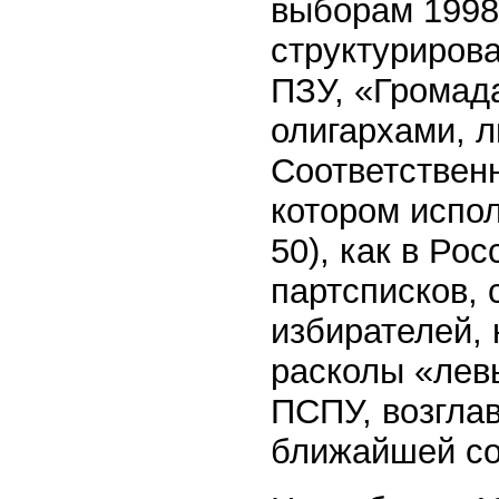
выборам 1998 
структуриров
ПЗУ, «Громад
олигархами, л
Соответственн
котором испо
50), как в Ро
партсписков, 
избирателей,
расколы «левы
ПСПУ, возгла
ближайшей со