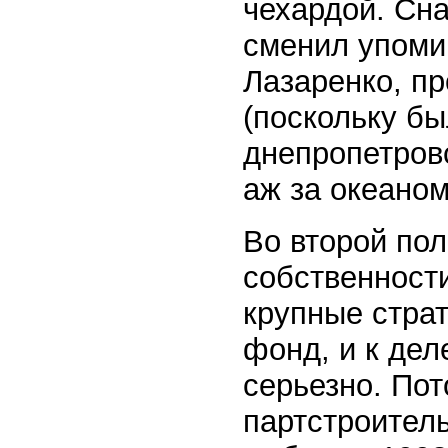
чехардой. Сна
сменил упоми
Лазаренко, п
(поскольку б
днепропетровс
аж за океаном
Во второй пол
собственност
крупные стра
фонд, и к дел
серьезно. По
партстроитель