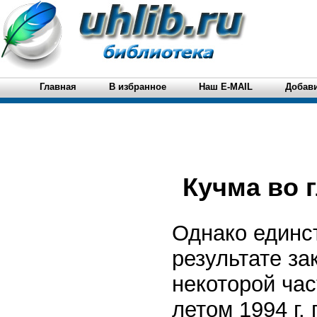
Главная
В избранное
Наш E-MAIL
Добави
Кучма во 
Однако единст
результате за
некоторой ча
летом 1994 г.