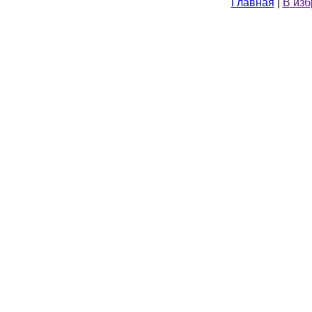
Главная
|
В из