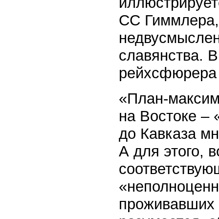
иллюстрирует
СС Гиммлера, 
недвусмыслен
славянства. В
рейхсфюрера
«План-максим
на Востоке – 
до Кавказа м
А для этого, 
соответствую
«неполноценно
проживавших 