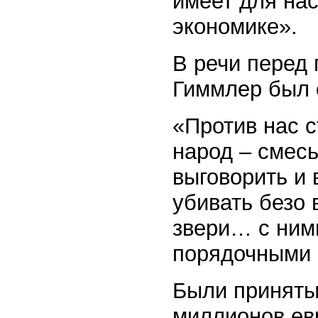
имеет для нас
экономике».
В речи перед 
Гиммлер был 
«Против нас 
народ – смес
выговорить и 
убивать безо 
звери… с ними
порядочными 
Были приняты
миллионов евр