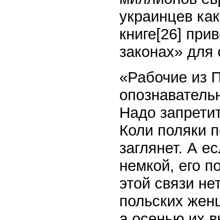
украинцев ка
книге[26] при
законах» для 
«Рабочие из 
опознаватель
Надо запрети
Коли поляки п
заглянет. А е
немкой, его п
этой связи не
польских женщ
а осенью их в