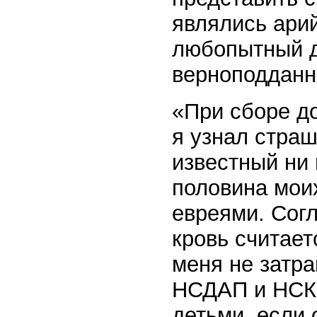
являлись арий
любопытный д
верноподданн
«При сборе д
я узнал страш
известный ни 
половина моих
евреями. Сог
кровь считает
меня не затра
НСДАП и НСКК
детьми, если 