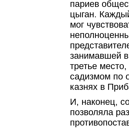
париев общест
цыган. Кажды
мог чувствова
неполноценны
представител
занимавшей в
третье место,
садизмом по 
казнях в Приб
И, наконец, 
позволяла ра
противопостав