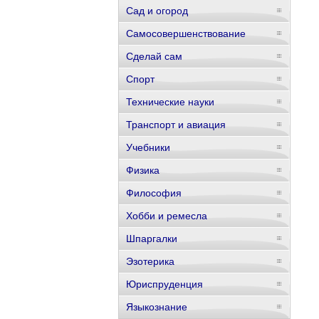
Сад и огород
Самосовершенствование
Сделай сам
Спорт
Технические науки
Транспорт и авиация
Учебники
Физика
Философия
Хобби и ремесла
Шпаргалки
Эзотерика
Юриспруденция
Языкознание