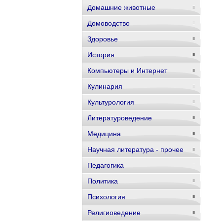
Домашние животные
Домоводство
Здоровье
История
Компьютеры и Интернет
Кулинария
Культурология
Литературоведение
Медицина
Научная литература - прочее
Педагогика
Политика
Психология
Религиоведение