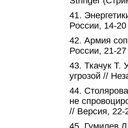
Stringer (Стрин
41. Энергетик
России, 14-20
42. Армия соп
России, 21-27
43. Ткачук Т.
угрозой // Нез
44. Столярова
не спровоцир
// Версия, 22-
45. Гумилев Л