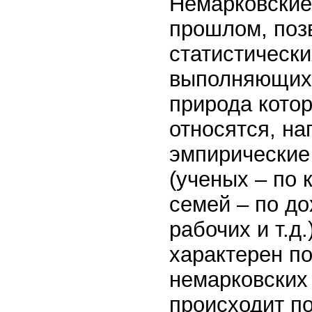
Немарковские
прошлом, поз
статистическ
выполняющихс
природа котор
относятся, н
эмпирические
(ученых – по 
семей – по до
рабочих и т.д
характерен по
немарковских
происходит по