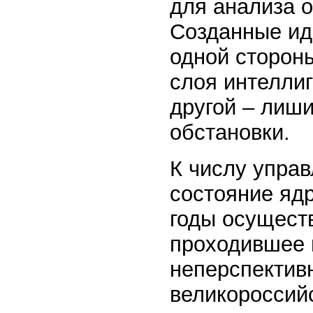
для анализа 
Созданные ид
одной сторон
слоя интелли
другой – лиш
обстановки.
К числу упра
состояние ядр
годы осуществ
проходившее 
неперспективн
великороссийс