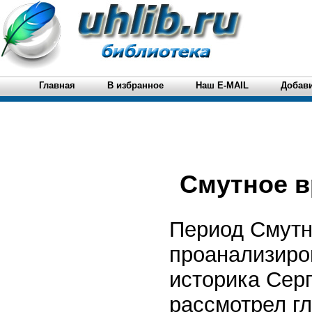
Главная
В избранное
Наш E-MAIL
Добави
Смутное в
Период Смутн
проанализиров
историка Сер
рассмотрел г