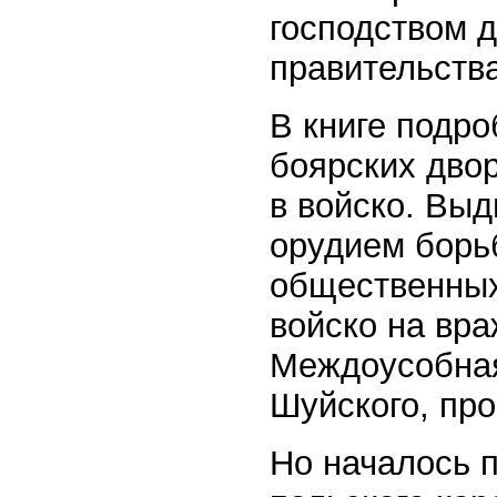
господством 
правительства
В книге подро
боярских дво
в войско. Вы
орудием борь
общественных
войско на вр
Междоусобная
Шуйского, пр
Но началось 