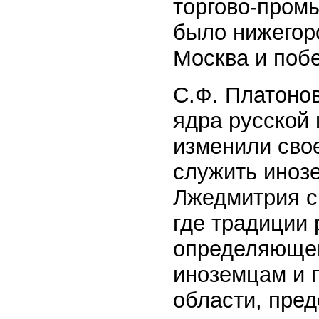
торгово-пром
было нижегор
Москва и поб
С.Ф. Платоно
ядра русской
изменили свое
служить иноз
Лжедмитрия с
где традиции 
определяющег
иноземцам и 
области, пре