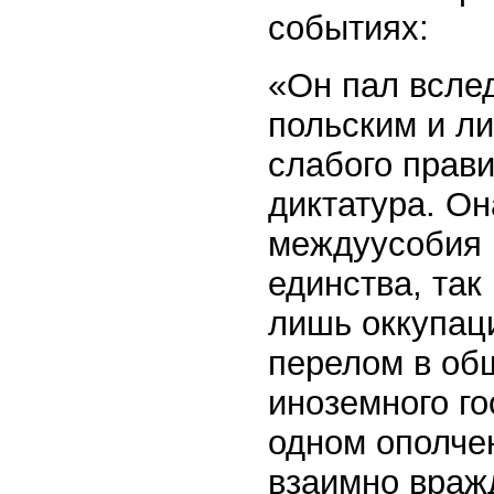
событиях:
«Он пал всле
польским и ли
слабого прав
диктатура. О
междуусобия 
единства, так
лишь оккупац
перелом в об
иноземного г
одном ополчен
взаимно враж