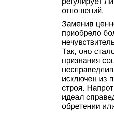
регулирует л
отношений.
Заменив ценн
приобрело бо
нечувствител
Так, оно ста
признания со
несправедлив
исключен из 
строя. Напрот
идеал справед
обретении или