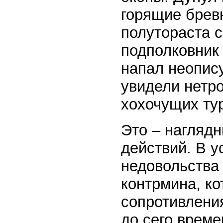
горящие брев
полутораста с
подполковник
напал неопис
увидели нетр
хохочущих ту
Это – наглядн
действий. В у
недовольства
контрмина, ко
сопротивлени
до сего време