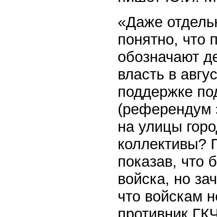
«Даже отдель
понятно, что
обозначают д
власть в авгу
поддержке по
(референдум 
на улицы гор
коллективы? 
показав, что 
войска, но з
что войскам 
противник ГКЧ