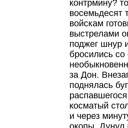
контрмину? т
восемьдесят т
войскам готов
выстрелами оп
поджег шнур и
бросились со 
необыкновенно
за Дон. Внеза
поднялась буг
распавшегося 
косматый стол
и через минут
окопы. Дунул