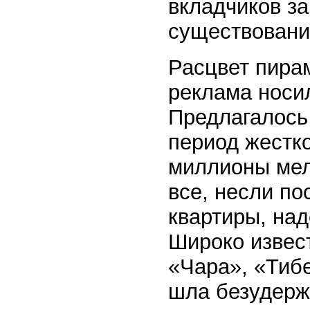
вкладчиков з
существование
Расцвет пирам
реклама носи
Предлагалось
период жестк
миллионы мел
все, несли п
квартиры, над
Широко извес
«Чара», «Тиб
шла безудерж