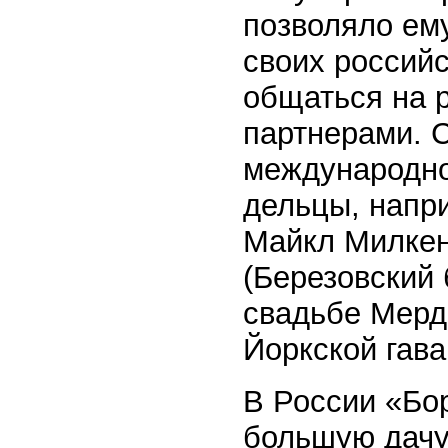
позволяло ем
своих российс
общаться на 
партнерами. С
международно
дельцы, напр
Майкл Милкен
(Березовский 
свадьбе Мердо
Йоркской гава
В России «Бо
большую дачу