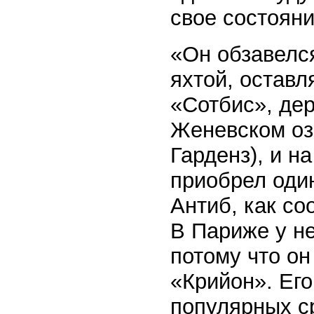
свое состоян
«Он обзавелс
яхтой, оставл
«Сотбис», де
Женевском озе
Гарденз), и н
приобрел оди
Антиб, как со
В Париже у не
потому что он
«Крийон». Его
популярных с