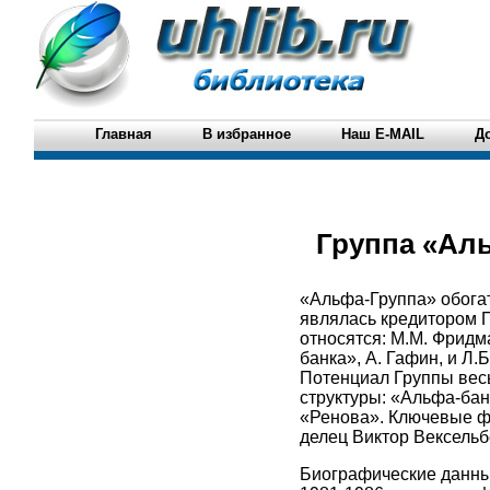
Главная
В избранное
Наш E-MAIL
Д
Группа «Ал
«Альфа-Группа» обога
являлась кредитором П
относятся: М.М. Фридм
банка», А. Гафин, и Л.
Потенциал Группы весь
структуры: «Альфа-ба
«Ренова». Ключевые ф
делец Виктор Вексельб
Биографические данные