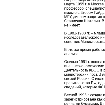
марта 1955 г. в Москв
профессор, специалист
вместе с Егором Гайдар
МГУ, диплом защитил н
Станислав Шаталин. В 1
не имеет.
В 1981-1988 гг. – мла
исследовательского ин
советник Министерств
В это же время работа
анализа.
Осенью 1991 г. вошел 
внешнеэкономических с
Деятельность КВЭС в 
министерский пост. В 
связей России. С июля
правительства РФ, одна
сведений, которые ФСБ
Весной 1993 г. создал
зарегистрирована как 
ценными бумагами. В п