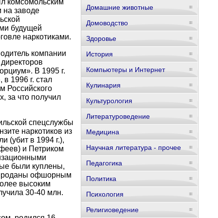
был комсомольским
Домашние животные
м на заводе
ьской
Домоводство
ями будущей
говле наркотиками.
Здоровье
водитель компании
История
 директоров
Компьютеры и Интернет
рциум». В 1995 г.
в 1996 г. стал
Кулинария
м Российского
, за что получил
Культурология
Литературоведение
аильской спецслужбы
анзите наркотиков из
Медицина
(убит в 1994 г.),
Научная литература - прочее
феев) и Петриком
тизационными
Педагогика
рые были куплены,
и проданы офшорным
Политика
более высоким
лучила 30-40 млн.
Психология
Религиоведение
ом, родился 16