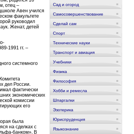
Сад и огород
, отец –
ецшколе Авен учился
Самосовершенствование
ческом факультете
торой руководил
Сделай сам
аук. Женат, детей
Спорт
о-
Технические науки
9-1991 гг. –
Транспорт и авиация
Учебники
дного системного
Физика
 Комитета
Философия
х дел России.
нимал фактически
Хобби и ремесла
ешних экономических
ческой комиссии
Шпаргалки
етирующих его
Эзотерика
Юриспруденция
торая была
ся на сделках с
Языкознание
льфа-банком». В