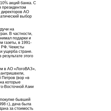
 10% акций банка. С
я президентом
а директоров АО
ратический выбор
удучи на
ран. В частности,
инимал подарки и
 газеты, в 1991-
 РФ. Чекисты
и ущерба стране.
 результате этого
ом в АО «ЛогоВАЗ»,
Квантришвили,
 Петров (вор «в
 на которые
го-Восточной Азии
о покупке бывшей
8 г.), дача была
дана за стоимость