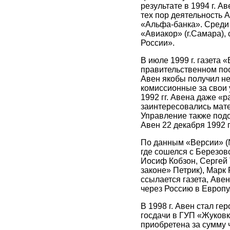
результате в 1994 г. 
тех пор деятельность 
«Альфа-банка». Среди е
«Авиакор» (г.Самара),
России».
В июле 1999 г. газета «
правительственном пос
Авен якобы получил не
комиссионные за свои 
1992 гг. Авена даже «
заинтересовались мате
Управление также подо
Авен 22 декабря 1992 г
По данным «Версии» (№
где сошелся с Березов
Иосиф Кобзон, Сергей 
законе» Петрик), Марк
ссылается газета, Аве
через Россию в Европу
В 1998 г. Авен стал г
госдачи в ГУП «Жуковка
приобретена за сумму ч