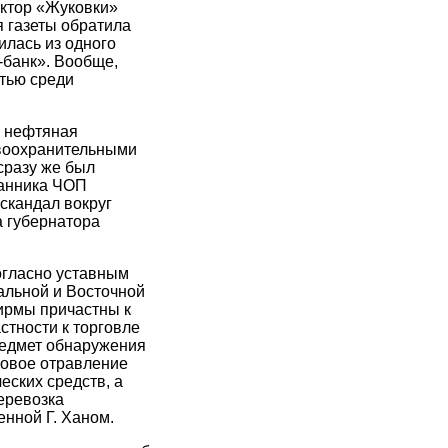
ектор «Жуковки»
 газеты обратила
илась из одного
-банк». Вообще,
стью среди
я нефтяная
авоохранительными
сразу же был
ранника ЧОП
скандал вокруг
а губернатора
Согласно уставным
альной и Восточной
ирмы причастны к
стности к торговле
редмет обнаружения
ссовое отравление
еских средств, а
еревозка
нной Г. Ханом.