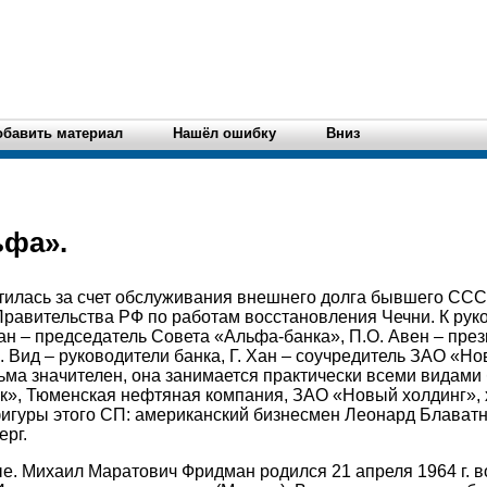
обавить материал
Нашёл ошибку
Вниз
ьфа».
тилась за счет обслуживания внешнего долга бывшего ССС
равительства РФ по работам восстановления Чечни. К рук
ан – председатель Совета «Альфа-банка», П.О. Авен – пре
Б. Вид – руководители банка, Г. Хан – соучредитель ЗАО «Н
ма значителен, она занимается практически всеми видами
нк», Тюменская нефтяная компания, ЗАО «Новый холдинг»,
игуры этого СП: американский бизнесмен Леонард Блаватн
ерг.
. Михаил Маратович Фридман родился 21 апреля 1964 г. во