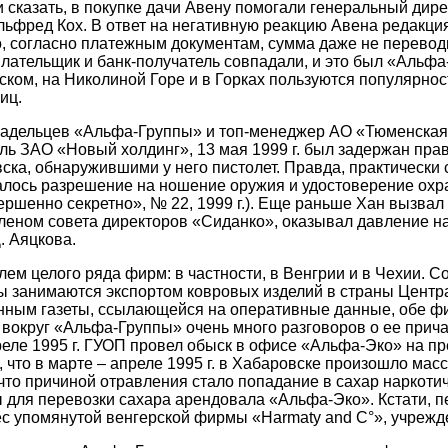
и сказать, в покупке дачи Авену помогали генеральный дир
ьфред Кох. В ответ на негативную реакцию Авена редакция
то, согласно платежным документам, сумма даже не перевод
-плательщик и банк-получатель совпадали, и это был «Альфа
ском, на Николиной Горе и в Горках пользуются популярно
иц.
владельцев «Альфа-Группы» и топ-менеджер АО «Тюменска
ль ЗАО «Новый холдинг», 13 мая 1999 г. был задержан пр
ка, обнаружившими у него пистолет. Правда, практически 
залось разрешение на ношение оружия и удостоверение ох
ршенно секретно», № 22, 1999 г.). Еще раньше Хан вызвал 
членом совета директоров «Сиданко», оказывал давление н
. Аяцкова.
лем целого ряда фирм: в частности, в Венгрии и в Чехии. 
ы занимаются экспортом ковровых изделий в страны Центр
анным газеты, ссылающейся на оперативные данные, обе ф
 вокруг «Альфа-Группы» очень много разговоров о ее прича
преле 1995 г. ГУОП провел обыск в офисе «Альфа-Эко» на п
, что в марте – апреле 1995 г. в Хабаровске произошло ма
что причиной отравления стало попадание в сахар наркотич
 для перевозки сахара арендовала «Альфа-Эко». Кстати, п
с упомянутой венгерской фирмы «Harmaty and C°», учрежде