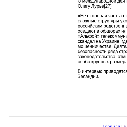
О международной деят
Олегу Лурье[27]:
«Ее основная часть со
сложные структуры ухо
российским родственн
оседают в офшорах или
«Альфой» телекоммуни
скандал на Украине, г
мошенничестве. Деятел
безопасности ряда стр
законодательства, отм
особо крупных размера
В интервью приводятся
Зеландии.
Главная
|
В