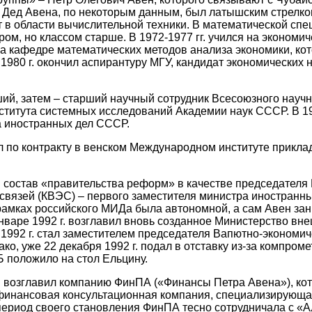
е. Дед Авена, по некоторым данным, был латышским стрелком
 в области вычислительной техники. В математической сп
ом, но классом старше. В 1972-1977 гг. учился на экономи
а кафедре математических методов анализа экономики, ко
980 г. окончил аспирантуру МГУ, кандидат экономических н
дший, затем – старший научный сотрудник Всесоюзного научн
ститута системных исследований Академии наук СССР. В 198
а иностранных дел СССР.
л по контракту в венском Международном институте прикла
в состав «правительства реформ» в качестве председателя
вязей (КВЭС) – первого заместителя министра иностранны
рамках российского МИДа была автономной, а сам Авен за
январе 1992 г. возглавил вновь созданное Министерство вн
 1992 г. стал заместителем председателя Вапютно-экономи
ко, уже 22 декабря 1992 г. подал в отставку из-за компром
 положило на стол Ельцину.
 и возглавил компанию ФинПА («Финансы Петра Авена»), ко
финансовая консультационная компания, специализирующая
ериод своего становления ФинПА тесно сотрудничала с «А