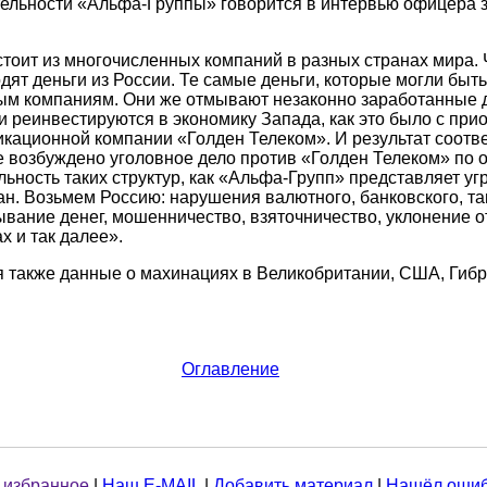
ельности «Альфа-Группы» говорится в интервью офицера 
стоит из многочисленных компаний в разных странах мира. 
дят деньги из России. Те самые деньги, которые могли бы
ым компаниям. Они же отмывают незаконно заработанные д
 реинвестируются в экономику Запада, как это было с при
кационной компании «Голден Телеком». И результат соотв
де возбуждено уголовное дело против «Голден Телеком» по 
ьность таких структур, как «Альфа-Групп» представляет уг
ан. Возьмем Россию: нарушения валютного, банковского, т
ывание денег, мошенничество, взяточничество, уклонение о
х и так далее».
 также данные о махинациях в Великобритании, США, Гибр
Оглавление
 избранное
|
Наш E-MAIL
|
Добавить материал
|
Нашёл ошиб