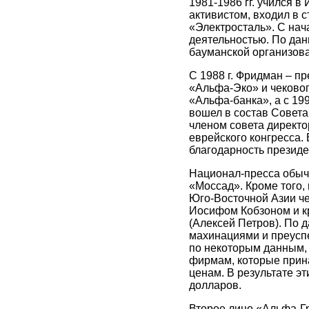
1981-1986 гг. учился в
активистом, входил в с
«Электросталь». С на
деятельностью. По дан
бауманской организова
С 1988 г. Фридман – п
«Альфа-Эко» и чековог
«Альфа-банка», а с 199
вошел в состав Совета
членом совета директ
еврейского конгресса.
благодарность президе
Национал-пресса обыч
«Моссад». Кроме того, 
Юго-Восточной Азии чер
Иосифом Кобзоном и к
(Алексей Петров). По 
махинациями и преуспе
по некоторым данным,
фирмам, которые прин
ценам. В результате э
долларов.
Второе лицо «Альфа-Гр