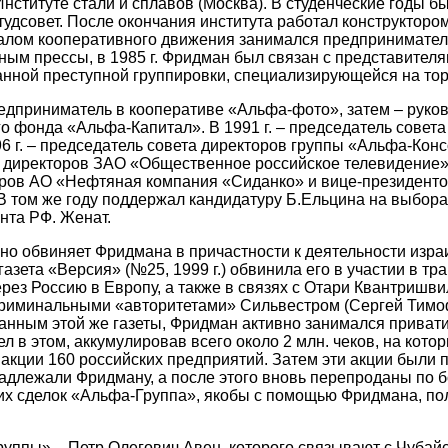
 Институте стали и сплавов (Москва). В студенческие годы 
тудсовет. После окончания института работал конструкторо
чалом кооперативного движения занимался предпринимател
ным прессы, в 1985 г. Фридман был связан с представител
нной преступной группировки, специализирующейся на тор
редприниматель в кооперативе «Альфа-фото», затем – руко
о фонда «Альфа-Капитал». В 1991 г. – председатель совета
6 г. – председатель совета директоров группы «Альфа-Консо
 директоров ЗАО «Общественное российское телевидение», 
оров АО «Нефтяная компания «Сиданко» и вице-президенто
 В том же году поддержал кандидатуру Б.Ельцина на выборах
нта РФ. Женат.
но обвиняет Фридмана в причастности к деятельности изр
газета «Версия» (№25, 1999 г.) обвинила его в участии в тр
ез Россию в Европу, а также в связях с Отари Квантришвили 
риминальными «авторитетами» Сильвестром (Сергей Тимо
данным этой же газеты, Фридман активно занимался прива
л в этом, аккумулировав всего около 2 млн. чеков, на кото
 акции 160 российских предприятий. Затем эти акции был
адлежали Фридману, а после этого вновь перепроданы по 
тих сделок «Альфа-Группа», якобы с помощью Фридмана, по
уппы» – Петр Олегович Авен, которого связывают с Чубайс