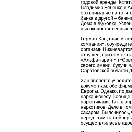
годовой аренды. Кстат
Владимир Рябенко и Ал
его внимание на то, ч
банка в другой – банк
Дома в Жуковке, Успен
высокопоставленных л
Герман Хан, один из 
компания», соучредите
органами Нижневартовс
отпущен, при нем ока
«Альфа-гарант» («Сове
своего имени, будучи 
Саратовской области Д
Хан является учредите
документам, обе фирм
Европы. Однако, по д
наркобизнесу. Вообще,
наркотиками. Так, в а
наркотиков. Дело в том
сахаром. Выяснилось, 
перед этим контейнеры
осуществлялась в адре