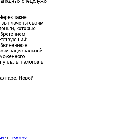
западных спецслужб
Через такие
ть выплачены своим
еньги, которые
обретением
етствующий:
обвинению в
розу национальной
аможенного
т уплаты налогов в
алтаре, Новой
ку
|
Наверх