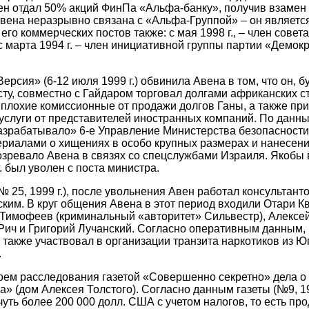
Авен отдал 50% акций ФинПа «Альфа-банку», получив взамен
Авена неразрывно связана с «Альфа-Группой» – он являетс
го коммерческих постов также: с мая 1998 г., – член совет
 с марта 1994 г. – член инициативной группы партии «Демок
Версия» (6-12 июля 1999 г.) обвинила Авена в том, что он, б
ту, совместно с Гайдаром торговал долгами африканских ст
плохие комиссионные от продажи долгов Ганы, а также пр
услуги от представителей иностранных компаний. По данным
разрабатывало» 6-е Управление Министерства безопасности
риалами о хищениях в особо крупных размерах и нанесени
зревало Авена в связях со спецслужбами Израиля. Якобы в
. был уволен с поста министра.
 25, 1999 г.), после увольнения Авен работал консультант
ским. В круг общения Авена в этот период входили Отари 
Тимофеев (криминальный «авторитет» Сильвестр), Алексей
 Рич и Григорий Лучанский. Согласно оперативным данным,
н также участвовал в организации транзита наркотиков из Ю
.
ероем расследования газетой «Совершенно секретно» дела 
» (дом Алексея Толстого). Согласно данным газеты (№9, 199
уть более 200 000 долл. США с учетом налогов, то есть про