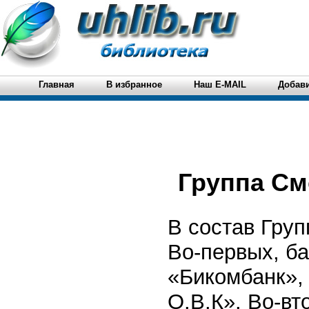
Главная
В избранное
Наш E-MAIL
Добави
Группа См
В состав Груп
Во-первых, ба
«Бикомбанк»,
О.В.К». Во-вт