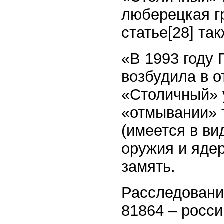
люберецкая г
статье[28] та
«В 1993 году
возбудила в 
«Столичный» 
«отмывании» 
(имеется в ви
оружия и яде
замять.
Расследовани
81864 – росси