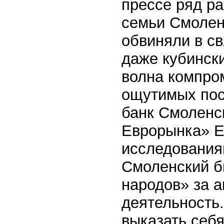
прессе ряд р
семьи Смоленс
обвиняли в св
даже кубинск
волна компро
ощутимых посл
банк Смоленс
Еврорынка» Е
исследованиям
Смоленский б
народов» за 
деятельность
выказать себ