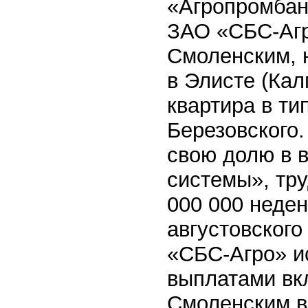
«Агропромбанк
ЗАО «СБС-Агр
Смоленским, 
в Элисте (Ка
квартира в ти
Березовского
свою долю в в
системы», тр
000 000 неде
августовского
«СБС-Агро» и
выплатами вк
Смоленским в