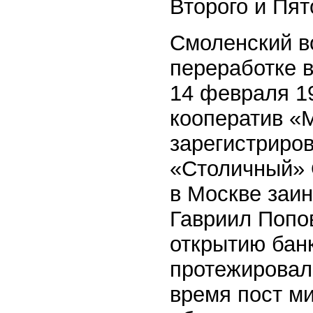
Второго и Пя
Смоленский во
переработке в
14 февраля 19
кооператив «М
зарегистриро
«Столичный» 
в Москве заи
Гавриил Попов
открытию бан
протежировал
время пост ми