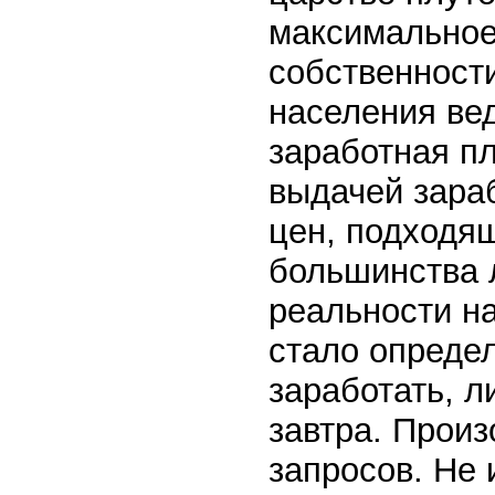
максимальное
собственност
населения ве
заработная п
выдачей зара
цен, подходя
большинства л
реальности н
стало опреде
заработать, л
завтра. Прои
запросов. Не