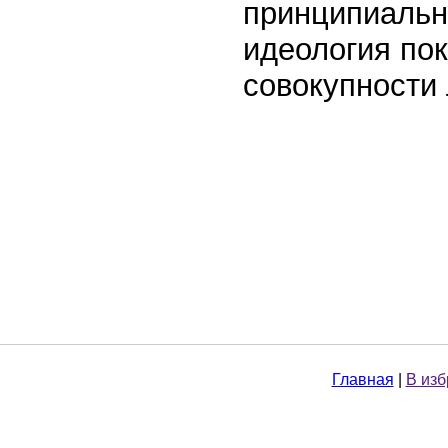
принципиально
идеология по
совокупности
Главная
|
В из